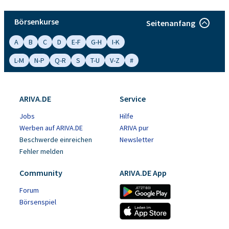
Börsenkurse
Seitenanfang
A
B
C
D
E-F
G-H
I-K
L-M
N-P
Q-R
S
T-U
V-Z
#
ARIVA.DE
Service
Jobs
Hilfe
Werben auf ARIVA.DE
ARIVA pur
Beschwerde einreichen
Newsletter
Fehler melden
Community
ARIVA.DE App
Forum
Börsenspiel