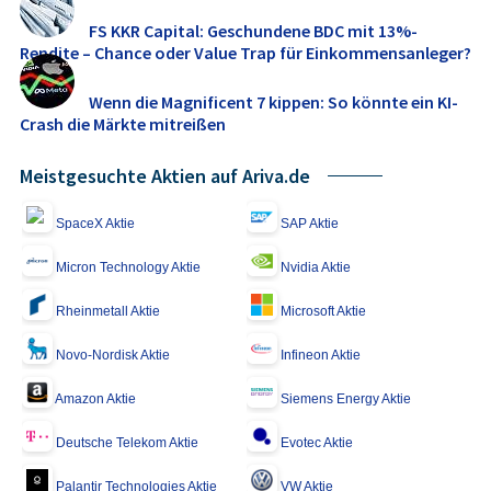
FS KKR Capital: Geschundene BDC mit 13%-
Rendite – Chance oder Value Trap für Einkommensanleger?
Wenn die Magnificent 7 kippen: So könnte ein KI-
Crash die Märkte mitreißen
Meistgesuchte Aktien auf Ariva.de
SpaceX Aktie
SAP Aktie
Micron Technology Aktie
Nvidia Aktie
Rheinmetall Aktie
Microsoft Aktie
Novo-Nordisk Aktie
Infineon Aktie
Amazon Aktie
Siemens Energy Aktie
Deutsche Telekom Aktie
Evotec Aktie
Palantir Technologies Aktie
VW Aktie