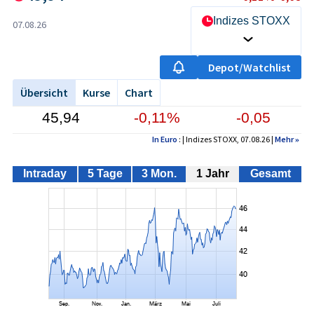
Indizes STOXX
07.08.26
Depot/Watchlist
Übersicht
Kurse
Chart
45,94
-0,11%
-0,05
In Euro
: | Indizes STOXX, 07.08.26 |
Mehr
»
Intraday
5 Tage
3 Mon.
1 Jahr
Gesamt