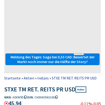
Anzeige
Meldung des Tages: Saga bei 0,53 CAD: Bewertet der
Markt noch immer nur die Hälfte der Story?
Startseite
»
Aktien
»
Indizes
»
STXE TM RET. REITS PR USD
STXE TM RET. REITS PR USD
Index
WKN:
A0XW95
ISIN:
CH0043943106
45,94
-0,11%
-0,05