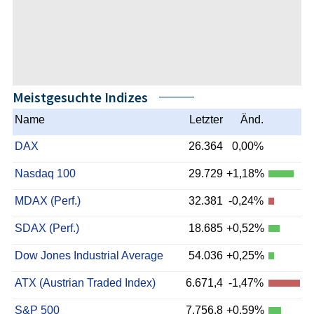
Meistgesuchte Indizes
Name
Letzter
Änd.
DAX
26.364
0,00%
Nasdaq 100
29.729
+1,18%
MDAX (Perf.)
32.381
-0,24%
SDAX (Perf.)
18.685
+0,52%
Dow Jones Industrial Average
54.036
+0,25%
ATX (Austrian Traded Index)
6.671,4
-1,47%
S&P 500
7.756,8
+0,59%