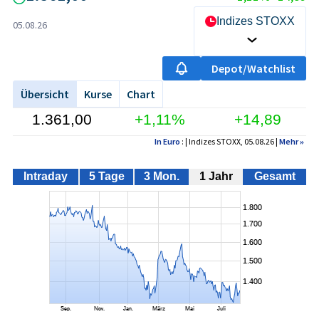
Indizes STOXX
05.08.26
Depot/Watchlist
Übersicht
Kurse
Chart
1.361,00
+1,11%
+14,89
In Euro
: | Indizes STOXX, 05.08.26 |
Mehr
»
Intraday
5 Tage
3 Mon.
1 Jahr
Gesamt