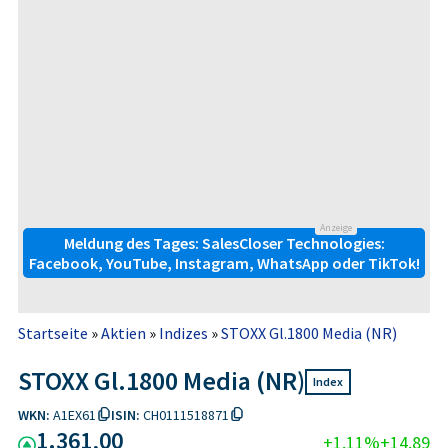
Anzeige
Meldung des Tages: SalesCloser Technologies:
Facebook, YouTube, Instagram, WhatsApp oder TikTok!
Startseite
»
Aktien
»
Indizes
»
STOXX Gl.1800 Media (NR)
STOXX Gl.1800 Media (NR)
Index
WKN:
A1EX61
ISIN:
CH0111518871
1.361,00
+1,11%
+14,89