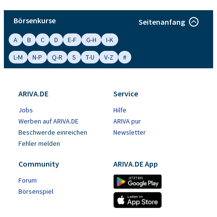
Börsenkurse
Seitenanfang
A
B
C
D
E-F
G-H
I-K
L-M
N-P
Q-R
S
T-U
V-Z
#
ARIVA.DE
Service
Jobs
Hilfe
Werben auf ARIVA.DE
ARIVA pur
Beschwerde einreichen
Newsletter
Fehler melden
Community
ARIVA.DE App
Forum
Börsenspiel