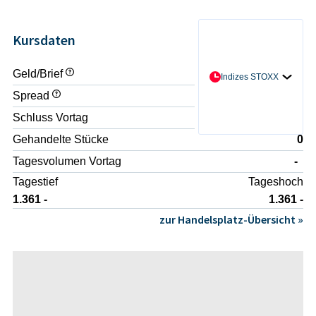
Kursdaten
Geld/Brief
- / -
Indizes STOXX
Spread
-
Schluss Vortag
1.346,11 -
Gehandelte Stücke
0
Tagesvolumen Vortag
-
Tagestief
Tageshoch
1.361 -
1.361 -
zur Handelsplatz-Übersicht »