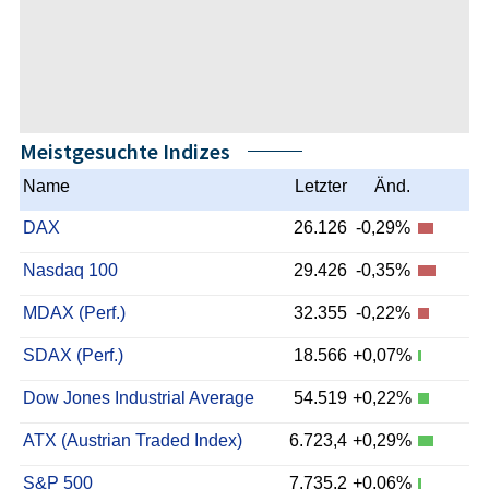
Meistgesuchte Indizes
Name
Letzter
Änd.
DAX
26.126
-0,29%
Nasdaq 100
29.426
-0,35%
MDAX (Perf.)
32.355
-0,22%
SDAX (Perf.)
18.566
+0,07%
Dow Jones Industrial Average
54.519
+0,22%
ATX (Austrian Traded Index)
6.723,4
+0,29%
S&P 500
7.735,2
+0,06%