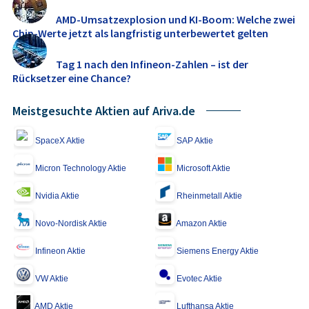
AMD-Umsatzexplosion und KI-Boom: Welche zwei
Chip-Werte jetzt als langfristig unterbewertet gelten
Tag 1 nach den Infineon-Zahlen – ist der
Rücksetzer eine Chance?
Meistgesuchte Aktien auf Ariva.de
SpaceX Aktie
SAP Aktie
Micron Technology Aktie
Microsoft Aktie
Nvidia Aktie
Rheinmetall Aktie
Novo-Nordisk Aktie
Amazon Aktie
Infineon Aktie
Siemens Energy Aktie
VW Aktie
Evotec Aktie
AMD Aktie
Lufthansa Aktie