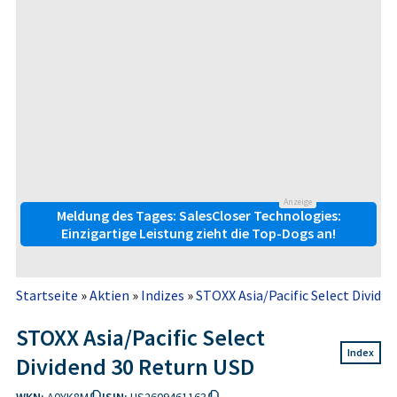
Anzeige
Meldung des Tages: SalesCloser Technologies:
Einzigartige Leistung zieht die Top-Dogs an!
Startseite
»
Aktien
»
Indizes
»
STOXX Asia/Pacific Select Divide
STOXX Asia/Pacific Select
Index
Dividend 30 Return USD
WKN:
A0YK8M
ISIN:
US2609461163