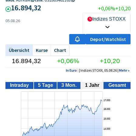
16.894,32
+0,06%
+10,20
Indizes STOXX
05.08.26
Depot/Watchlist
Übersicht
Kurse
Chart
16.894,32
+0,06%
+10,20
In Euro
: | Indizes STOXX, 05.08.26 |
Mehr
»
Intraday
5 Tage
3 Mon.
1 Jahr
Gesamt