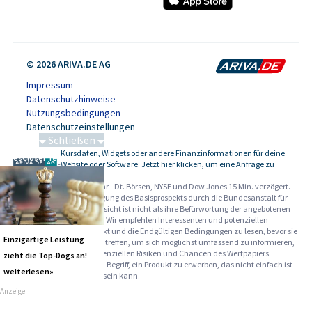
© 2026 ARIVA.DE AG
Impressum
Datenschutzhinweise
Nutzungsbedingungen
Datenschutzeinstellungen
Schließen
Kursdaten, Widgets oder andere Finanzinformationen für deine
SalesCloser Technologies
-
Website oder Software: Jetzt hier klicken, um eine Anfrage zu
stellen.
Alle Angaben ohne Gewähr - Dt. Börsen, NYSE und Dow Jones 15 Min. verzögert.
Werbehinweise:
Die Billigung des Basisprospekts durch die Bundesanstalt für
Finanzdienstleistungsaufsicht ist nicht als ihre Befürwortung der angebotenen
Wertpapiere zu verstehen. Wir empfehlen Interessenten und potenziellen
Anlegern den Basisprospekt und die Endgültigen Bedingungen zu lesen, bevor sie
Einzigartige Leistung
eine Anlageentscheidung treffen, um sich möglichst umfassend zu informieren,
insbesondere über die potenziellen Risiken und Chancen des Wertpapiers.
zieht die Top-Dogs an!
Warnhinweise: Sie sind im Begriff, ein Produkt zu erwerben, das nicht einfach ist
weiterlesen»
und schwer zu verstehen sein kann.
Anzeige