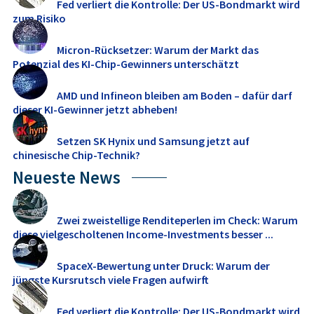
Fed verliert die Kontrolle: Der US-Bondmarkt wird
zum Risiko
Micron-Rücksetzer: Warum der Markt das
Potenzial des KI-Chip-Gewinners unterschätzt
AMD und Infineon bleiben am Boden – dafür darf
dieser KI-Gewinner jetzt abheben!
Setzen SK Hynix und Samsung jetzt auf
chinesische Chip-Technik?
Neueste News
Zwei zweistellige Renditeperlen im Check: Warum
diese vielgescholtenen Income-Investments besser ...
SpaceX-Bewertung unter Druck: Warum der
jüngste Kursrutsch viele Fragen aufwirft
Fed verliert die Kontrolle: Der US-Bondmarkt wird