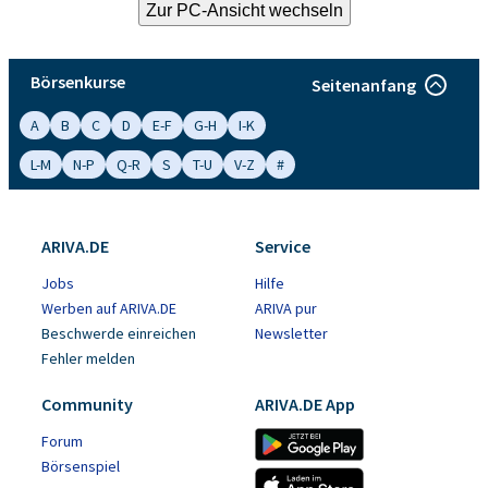
Börsenkurse
Seitenanfang
A
B
C
D
E-F
G-H
I-K
L-M
N-P
Q-R
S
T-U
V-Z
#
ARIVA.DE
Service
Jobs
Hilfe
Werben auf ARIVA.DE
ARIVA pur
Beschwerde einreichen
Newsletter
Fehler melden
Community
ARIVA.DE App
Forum
Börsenspiel