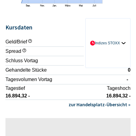
Kursdaten
Geld/Brief
- / -
Indizes STOXX
Spread
-
Schluss Vortag
16.884,12 -
Gehandelte Stücke
0
Tagesvolumen Vortag
-
Tagestief
Tageshoch
16.894,32 -
16.894,32 -
zur Handelsplatz-Übersicht »