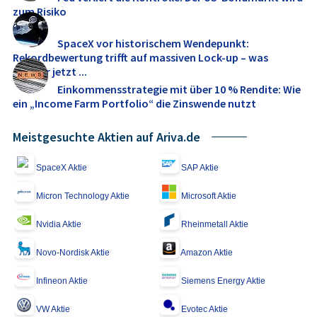
zum Risiko
SpaceX vor historischem Wendepunkt:
Rekordbewertung trifft auf massiven Lock-up – was
Anleger jetzt ...
Einkommensstrategie mit über 10 % Rendite: Wie
ein „Income Farm Portfolio“ die Zinswende nutzt
Meistgesuchte Aktien auf Ariva.de
SpaceX Aktie
SAP Aktie
Micron Technology Aktie
Microsoft Aktie
Nvidia Aktie
Rheinmetall Aktie
Novo-Nordisk Aktie
Amazon Aktie
Infineon Aktie
Siemens Energy Aktie
VW Aktie
Evotec Aktie