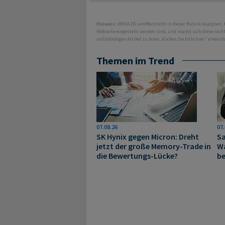
Hinweis:
ARIVA.DE veröffentlicht in dieser Rubrik Analysen,
Webseite eingestellt worden sind, und macht sich diese nic
vollständigen Artikel zu lesen, klicken Sie bitte hier.“ erkenn
Themen im Trend
07.08.26
07.
SK Hynix gegen Micron: Dreht
Sa
jetzt der große Memory‑Trade in
Wa
die Bewertungs-Lücke?
be