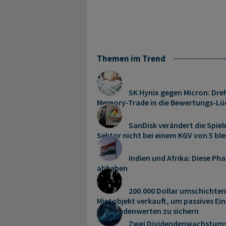
Themen im Trend
SK Hynix gegen Micron: Dreh
Memory‑Trade in die Bewertungs-Lü
SanDisk verändert die Spie
Sektor nicht bei einem KGV von 5 bl
Indien und Afrika: Diese P
abheben
200.000 Dollar umschichten:
Mietobjekt verkauft, um passives E
Dividendenwerten zu sichern
Zwei Dividendenwachstums-