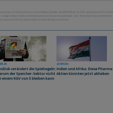
 Kolumnen und Nachrichten aus verschiedenen Quellen. Die ARIVA.DE AG ist nicht verantwortlich für Inhalt
ht zu Eigen. Diese Inhalte sind insbesondere durch eine entsprechende „von“-Kennzeichnung unterhalb der
bar; verantwortlich für diese Inhalte ist allein der genannte Dritte.
08.26
10:09 Uhr
nDisk verändert die Spielregeln:
Indien und Afrika: Diese Pharma
rum der Speicher-Sektor nicht
Aktien könnten jetzt abheben
i einem KGV von 5 bleiben kann