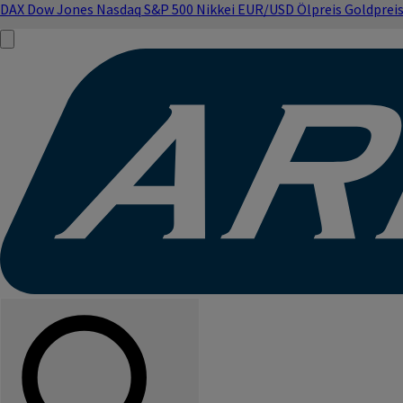
DAX
Dow Jones
Nasdaq
S&P 500
Nikkei
EUR/USD
Ölpreis
Goldprei