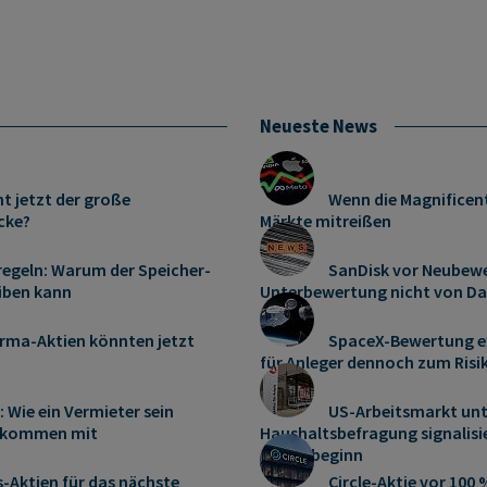
Neueste News
t jetzt der große
Wenn die Magnificent
cke?
Märkte mitreißen
lregeln: Warum der Speicher-
SanDisk vor Neubewe
eiben kann
Unterbewertung nicht von Dau
harma-Aktien könnten jetzt
SpaceX-Bewertung e
für Anleger dennoch zum Risi
 Wie ein Vermieter sein
US-Arbeitsmarkt unt
inkommen mit
Haushaltsbefragung signalisier
Jahresbeginn
Aktien für das nächste
Circle-Aktie vor 100