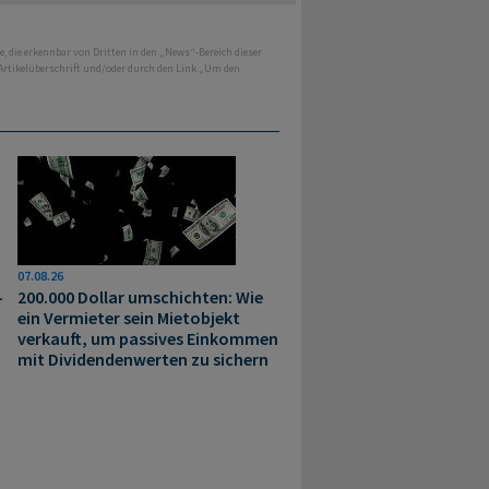
e, die erkennbar von Dritten in den „News“-Bereich dieser
 Artikelüberschrift und/oder durch den Link „Um den
07.08.26
-
200.000 Dollar umschichten: Wie
ein Vermieter sein Mietobjekt
verkauft, um passives Einkommen
mit Dividendenwerten zu sichern