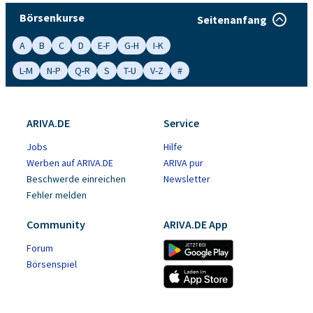
Börsenkurse
Seitenanfang
A
B
C
D
E-F
G-H
I-K
L-M
N-P
Q-R
S
T-U
V-Z
#
ARIVA.DE
Service
Jobs
Hilfe
Werben auf ARIVA.DE
ARIVA pur
Beschwerde einreichen
Newsletter
Fehler melden
Community
ARIVA.DE App
Forum
Börsenspiel