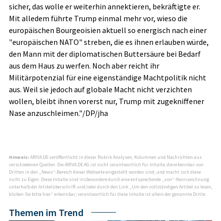
sicher, das wolle er weiterhin annektieren, bekräftigte er.
Mit alledem führte Trump einmal mehr vor, wieso die
europäischen Bourgeoisien aktuell so energisch nach einer
"europäischen NATO" streben, die es ihnen erlauben würde,
den Mann mit der diplomatischen Buttersäure bei Bedarf
aus dem Haus zu werfen. Noch aber reicht ihr
Militärpotenzial für eine eigenständige Machtpolitik nicht
aus. Weil sie jedoch auf globale Macht nicht verzichten
wollen, bleibt ihnen vorerst nur, Trump mit zugekniffener
Nase anzuschleimen."/DP/jha
Hinweis:
ARIVA.DE veröffentlicht in dieser Rubrik Analysen, Kolumnen und Nachrichten aus
verschiedenen Quellen. Die ARIVA.DE AG ist nicht verantwortlich für Inhalte, die erkennbar von
Dritten in den „News“-Bereich dieser Webseite eingestellt worden sind, und macht sich diese
nicht zu Eigen. Diese Inhalte sind insbesondere durch eine entsprechende „von“-Kennzeichnung
unterhalb der Artikelüberschrift und/oder durch den Link „Um den vollständigen Artikel zu lesen,
klicken Sie bitte hier.“ erkennbar; verantwortlich für diese Inhalte ist allein der genannte Dritte.
Themen im Trend