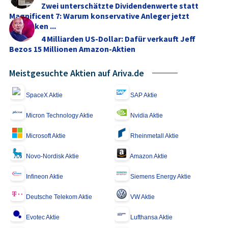
Zwei unterschätzte Dividendenwerte statt
Magnificent 7: Warum konservative Anleger jetzt
umdenken ...
4 Milliarden US-Dollar: Dafür verkauft Jeff
Bezos 15 Millionen Amazon-Aktien
Meistgesuchte Aktien auf Ariva.de
SpaceX Aktie
SAP Aktie
Micron Technology Aktie
Nvidia Aktie
Microsoft Aktie
Rheinmetall Aktie
Novo-Nordisk Aktie
Amazon Aktie
Infineon Aktie
Siemens Energy Aktie
Deutsche Telekom Aktie
VW Aktie
Evotec Aktie
Lufthansa Aktie