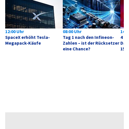
12:00 Uhr
08:00 Uhr
14:1
SpaceX erhöht Tesla-
Tag 1 nach den Infineon-
4 Mi
Megapack-Käufe
Zahlen – ist der Rücksetzer 
Dafü
eine Chance?
15 