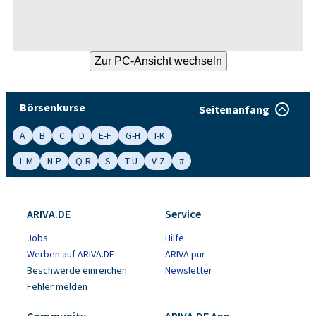
Börsenkurse
Seitenanfang
A
B
C
D
E-F
G-H
I-K
L-M
N-P
Q-R
S
T-U
V-Z
#
ARIVA.DE
Service
Jobs
Hilfe
Werben auf ARIVA.DE
ARIVA pur
Beschwerde einreichen
Newsletter
Fehler melden