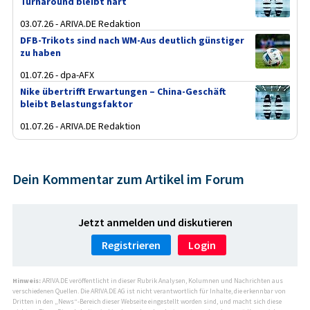
Turnaround bleibt hart
03.07.26 - ARIVA.DE Redaktion
DFB-Trikots sind nach WM-Aus deutlich günstiger
zu haben
01.07.26 - dpa-AFX
Nike übertrifft Erwartungen – China-Geschäft
bleibt Belastungsfaktor
01.07.26 - ARIVA.DE Redaktion
Dein Kommentar zum Artikel im Forum
Jetzt anmelden und diskutieren
Registrieren
Login
Hinweis:
ARIVA.DE veröffentlicht in dieser Rubrik Analysen, Kolumnen und Nachrichten aus
verschiedenen Quellen. Die ARIVA.DE AG ist nicht verantwortlich für Inhalte, die erkennbar von
Dritten in den „News“-Bereich dieser Webseite eingestellt worden sind, und macht sich diese