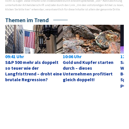
nicht zu Eigen. Diese Inhalte sind insbesondere durch eine entsprechende „von“-Kennzeichnung
unterhalb der Artikelüberschrift und/oder durch den Link „Um den vollständigen Artikel zu lesen,
klicken Sie bitte hier.“ erkennbar; verantwortlich für diese Inhalte ist allein der genannte Dritte.
Themen im Trend
09:41 Uhr
10:06 Uhr
12:4
S&P 500 mehr als doppelt 
Gold und Kupfer starten 
SanD
so teuer wie der 
durch – dieses 
Wied
Langfristtrend – droht eine 
Unternehmen profitiert 
Boo
brutale Regression?
gleich doppelt!
Spe
posi