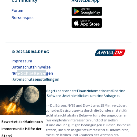
Community
ARIVA.DE App
Forum
Börsenspiel
© 2026 ARIVA.DE AG
Impressum
Datenschutzhinweise
Schließen
Nutzungsbedingungen
Datenschutzeinstellungen
Saga bei 0,53 CAD
Kursdaten, Widgets oder andere Finanzinformationen für deine
-
Website oder Software: Jetzt hier klicken, um eine Anfrage zu
stellen.
Alle Angaben ohne Gewähr - Dt. Börsen, NYSE und Dow Jones 15 Min. verzögert.
Werbehinweise:
Die Billigung des Basisprospekts durch die Bundesanstalt für
Finanzdienstleistungsaufsicht ist nicht als ihre Befürwortung der angebotenen
Wertpapiere zu verstehen. Wir empfehlen Interessenten und potenziellen
Bewertet der Markt noch
Anlegern den Basisprospekt und die Endgültigen Bedingungen zu lesen, bevor sie
immer nur die Hälfte der
eine Anlageentscheidung treffen, um sich möglichst umfassend zu informieren,
insbesondere über die potenziellen Risiken und Chancen des Wertpapiers.
Story?