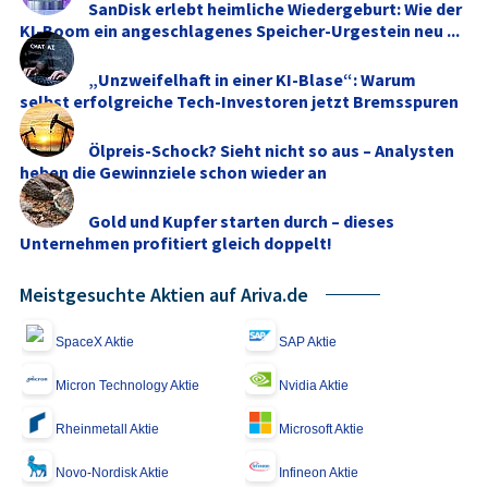
SanDisk erlebt heimliche Wiedergeburt: Wie der
KI-Boom ein angeschlagenes Speicher-Urgestein neu ...
„Unzweifelhaft in einer KI-Blase“: Warum
selbst erfolgreiche Tech-Investoren jetzt Bremsspuren
...
Ölpreis-Schock? Sieht nicht so aus – Analysten
heben die Gewinnziele schon wieder an
Gold und Kupfer starten durch – dieses
Unternehmen profitiert gleich doppelt!
Meistgesuchte Aktien auf Ariva.de
SpaceX Aktie
SAP Aktie
Micron Technology Aktie
Nvidia Aktie
Rheinmetall Aktie
Microsoft Aktie
Novo-Nordisk Aktie
Infineon Aktie