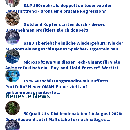
S&P 500 mehr als doppelt so teuer wie der
Langfristtrend – droht eine brutale Regression?
Gold und Kupfer starten durch – dieses
Unternehmen profitiert gleich doppelt!
SanDisk erlebt heimliche Wiedergeburt: Wie der
KI-Boom ein angeschlagenes Speicher-Urgestein neu ...
Microsoft: Warum dieser Tech-Gigant für viele
Anleger faktisch ein „Buy-and-Hold-forever“-Wert ist
15 % Ausschüttungsrendite mit Buffetts
Portfolio? Neuer OMAH-Fonds zielt auf
einkommensorientierte ...
Neueste News
50 Qualitäts-Dividendenaktien für August 2026:
Diese Auswahl setzt Maßstäbe für nachhaltiges ...