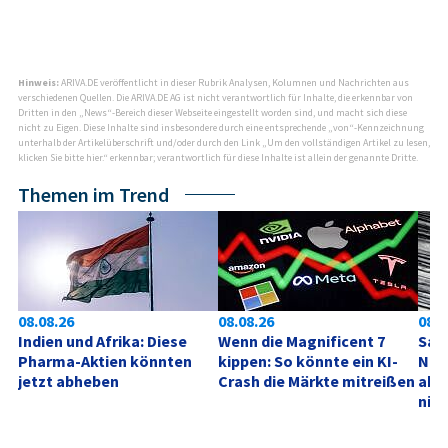
Hinweis:
ARIVA.DE veröffentlicht in dieser Rubrik Analysen, Kolumnen und Nachrichten aus
verschiedenen Quellen. Die ARIVA.DE AG ist nicht verantwortlich für Inhalte, die erkennbar von
Dritten in den „News“-Bereich dieser Webseite eingestellt worden sind, und macht sich diese
nicht zu Eigen. Diese Inhalte sind insbesondere durch eine entsprechende „von“-Kennzeichnung
unterhalb der Artikelüberschrift und/oder durch den Link „Um den vollständigen Artikel zu lesen,
klicken Sie bitte hier.“ erkennbar; verantwortlich für diese Inhalte ist allein der genannte Dritte.
Themen im Trend
08.08.26
08.08.26
08.0
Indien und Afrika: Diese 
Wenn die Magnificent 7 
SanD
Pharma-Aktien könnten 
kippen: So könnte ein KI-
Neu
jetzt abheben
Crash die Märkte mitreißen
akt
nich