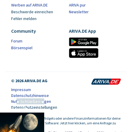
Werben auf ARIVA.DE
ARIVA pur
Beschwerde einreichen
Newsletter
Fehler melden
Community
ARIVA.DE App
Forum
Börsenspiel
© 2026 ARIVA.DE AG
Impressum
Datenschutzhinweise
Schließen
Nutzungsbedingungen
Datenschutzeinstellungen
Saga bei 0,53 CAD
Kursdaten, Widgets oder andere Finanzinformationen für deine
-
Website oder Software: Jetzt hier klicken, um eine Anfrage zu
stellen.