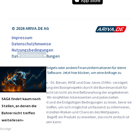
© 2026 ARIVA.DE AG
Impressum
Datenschutzhinweise
Nutzungsbedingungen
Schließen
Datenschutzeinstellungen
86 von 86
Kursdaten, Widgets oder andere Finanzinformationen für deine
-
Website oder Software: Jetzt hier klicken, um eine Anfrage zu
stellen.
Alle Angaben ohne Gewähr - Dt. Börsen, NYSE und Dow Jones 15 Min. verzögert.
Werbehinweise:
Die Billigung des Basisprospekts durch die Bundesanstalt für
Finanzdienstleistungsaufsicht ist nicht als ihre Befürwortung der angebotenen
Wertpapiere zu verstehen. Wir empfehlen Interessenten und potenziellen
SAGA findet kaum noch
Anlegern den Basisprospekt und die Endgültigen Bedingungen zu lesen, bevor sie
Stellen, an denen die
eine Anlageentscheidung treffen, um sich möglichst umfassend zu informieren,
insbesondere über die potenziellen Risiken und Chancen des Wertpapiers.
Bohrer nicht treffen
Warnhinweise: Sie sind im Begriff, ein Produkt zu erwerben, das nicht einfach ist
weiterlesen»
und schwer zu verstehen sein kann.
Anzeige