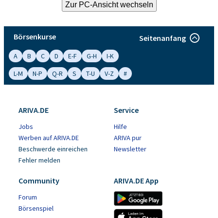
Börsenkurse
Seitenanfang
A
B
C
D
E-F
G-H
I-K
L-M
N-P
Q-R
S
T-U
V-Z
#
ARIVA.DE
Service
Jobs
Hilfe
Werben auf ARIVA.DE
ARIVA pur
Beschwerde einreichen
Newsletter
Fehler melden
Community
ARIVA.DE App
Forum
Börsenspiel