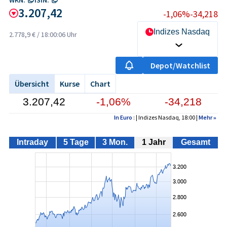
3.207,42
-1,06%
-34,218
Indizes Nasdaq
2.778,9 €
/
18:00:06 Uhr
Depot/Watchlist
Übersicht
Kurse
Chart
3.207,42
-1,06%
-34,218
In Euro
: | Indizes Nasdaq, 18:00 |
Mehr
»
Intraday
5 Tage
3 Mon.
1 Jahr
Gesamt