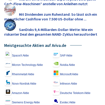
Cash-Flow-Maschinen“ anstelle von Anleihen nutzt
Mit Dividenden zum Ruhestand: So lässt sich ein
monatlicher Cashflow von 7.500 US‑Dollar ohne ...
SanDisks 9,4‑Milliarden-Dollar-Wette: Wie ein
riskanter Deal den gesamten NAND‑Zyklus herausfordert
Meistgesuchte Aktien auf Ariva.de
SpaceX Aktie
SAP Aktie
Micron Technology Aktie
Nvidia Aktie
Rheinmetall Aktie
Microsoft Aktie
Novo-Nordisk Aktie
Infineon Aktie
Amazon Aktie
Deutsche Telekom Aktie
Siemens Energy Aktie
Evotec Aktie