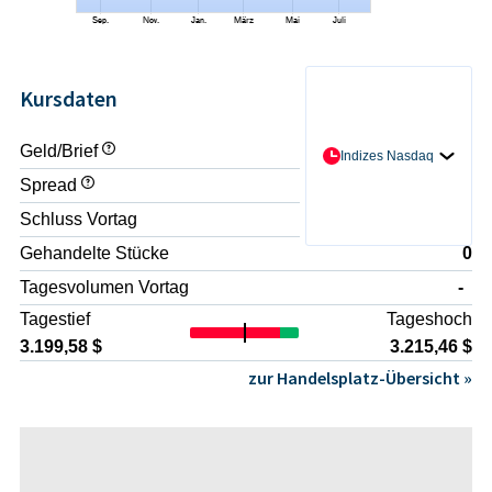
Kursdaten
Geld/Brief
- / -
Indizes Nasdaq
Spread
-
Schluss Vortag
3.241,63 $
Gehandelte Stücke
0
Tagesvolumen Vortag
-
Tagestief
Tageshoch
3.199,58 $
3.215,46 $
zur Handelsplatz-Übersicht »