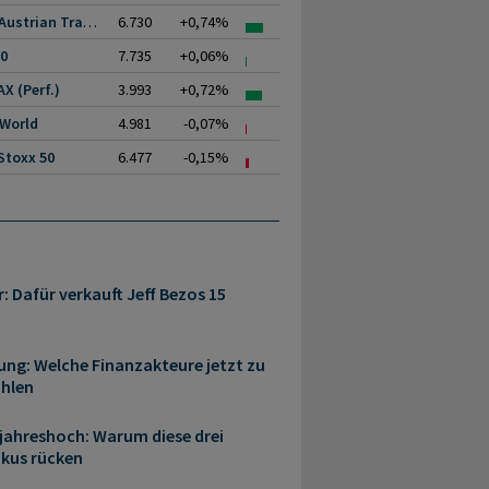
ATX (Austrian Traded.
6.730
+0,74%
00
7.735
+0,06%
X (Perf.)
3.993
+0,72%
 World
4.981
-0,07%
Stoxx 50
6.477
-0,15%
r: Dafür verkauft Jeff Bezos 15
ung: Welche Finanzakteure jetzt zu
ählen
rjahreshoch: Warum diese drei
okus rücken