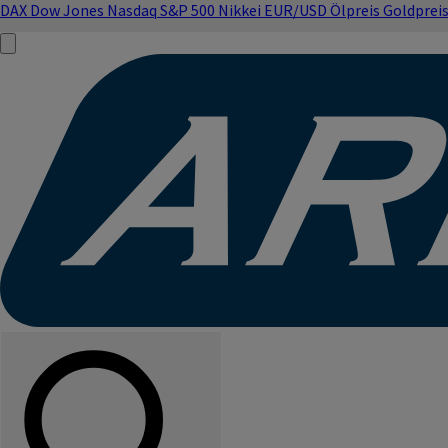
DAX
Dow Jones
Nasdaq
S&P 500
Nikkei
EUR/USD
Ölpreis
Goldprei