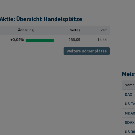
ktie: Übersicht Handelsplätze
Änderung
Vortag
Zeit
+0,04%
266,09
14:44
Weitere Börsenplätze
Meis
Name
DAX
US Te
MDAX 
SDAX 
US 30