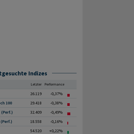
tgesuchte Indizes
Letzter
Performance
26.119
-0,37%
ch 100
29.418
-0,38%
(Perf.)
32.409
-0,49%
(Perf.)
18.558
-0,16%
54.520
+0,22%