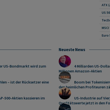
US 5
TecDA
MSCI
Euro 
Neueste News
: Der US-Bondmarkt wird zum
4 Milliarden US-Dolla
Millionen Amazon-Aktien
len – ist der Rücksetzer eine
Boom bei Tokenisier
den heimlichen Profiteuren z
P-500-Aktien kassieren im
US-Industrie auf Vie
Qualitätswerte jetzt in den F