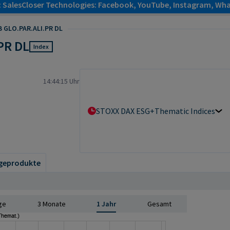
: SalesCloser Technologies: Facebook, YouTube, Instagram, Wha
 GLO.PAR.ALI.PR DL
PR DL
Index
14:44:15 Uhr
STOXX DAX ESG+Thematic Indices
geprodukte
ge
3 Monate
1 Jahr
Gesamt