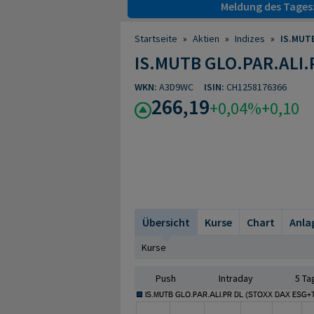
Meldung des Tages
Startseite
»
Aktien
»
Indizes
»
IS.MUTB
IS.MUTB GLO.PAR.ALI.
WKN:
A3D9WC
ISIN:
CH1258176366
266,19
+0,04%
+0,10
Übersicht
Kurse
Chart
Anla
Kurse
Push
Intraday
5 Ta