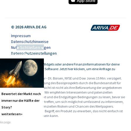
© 2026 ARIVA.DE AG
Impressum
Datenschutzhinweise
Schließen
Nutzungsbedingungen
Datenschutzeinstellungen
Saga bei 0,53 CAD
Kursdaten, Widgets oder andere Finanzinformationen für deine
-
Website oder Software: Jetzt hier klicken, um eine Anfrage zu
stellen.
Alle Angaben ohne Gewähr - Dt. Börsen, NYSE und Dow Jones 15 Min. verzögert.
Werbehinweise:
Die Billigung des Basisprospekts durch die Bundesanstalt für
Finanzdienstleistungsaufsicht ist nicht als ihre Befürwortung der angebotenen
Wertpapiere zu verstehen. Wir empfehlen Interessenten und potenziellen
Bewertet der Markt noch
Anlegern den Basisprospekt und die Endgültigen Bedingungen zu lesen, bevor sie
immer nur die Hälfte der
eine Anlageentscheidung treffen, um sich möglichst umfassend zu informieren,
insbesondere über die potenziellen Risiken und Chancen des Wertpapiers.
Story?
Warnhinweise: Sie sind im Begriff, ein Produkt zu erwerben, das nicht einfach ist
weiterlesen»
und schwer zu verstehen sein kann.
Anzeige