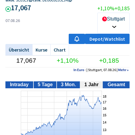
17,067
+1,10%
+0,185
Stuttgart
07.08.26
Depot/Watchlist
Übersicht
Kurse
Chart
17,067
+1,10%
+0,185
In Euro
: | Stuttgart, 07.08.26 |
Mehr
»
Intraday
5 Tage
3 Mon.
1 Jahr
Gesamt