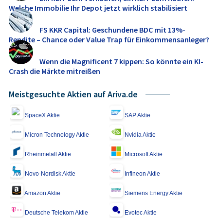
Welche Immobilie Ihr Depot jetzt wirklich stabilisiert
FS KKR Capital: Geschundene BDC mit 13%-
Rendite – Chance oder Value Trap für Einkommensanleger?
Wenn die Magnificent 7 kippen: So könnte ein KI-
Crash die Märkte mitreißen
Meistgesuchte Aktien auf Ariva.de
SpaceX Aktie
SAP Aktie
Micron Technology Aktie
Nvidia Aktie
Rheinmetall Aktie
Microsoft Aktie
Novo-Nordisk Aktie
Infineon Aktie
Amazon Aktie
Siemens Energy Aktie
Deutsche Telekom Aktie
Evotec Aktie