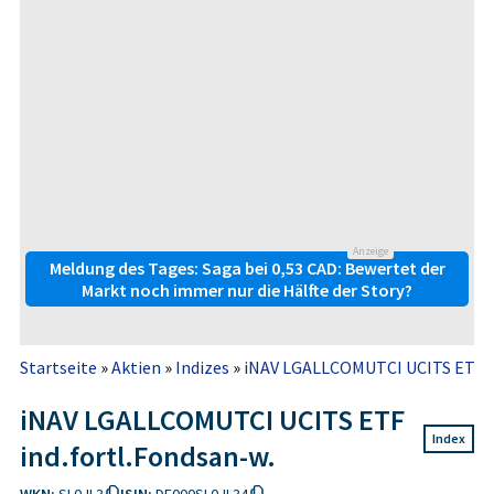
Anzeige
Meldung des Tages: Saga bei 0,53 CAD: Bewertet der
Markt noch immer nur die Hälfte der Story?
Startseite
»
Aktien
»
Indizes
»
iNAV LGALLCOMUTCI UCITS ETF in
iNAV LGALLCOMUTCI UCITS ETF
Index
ind.fortl.Fondsan-w.
WKN:
SL0JL3
ISIN:
DE000SL0JL34