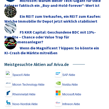
Microsoft: Warum dieser Tech-Gigant für viele
Anleger faktisch ein „Buy-and-Hold-forever“-Wert ist
Ein REIT zum Verkaufen, ein REIT zum Kaufen:
Welche Immobilie Ihr Depot jetzt wirklich stabilisiert
FS KKR Capital: Geschundene BDC mit 13%-
Rendite – Chance oder Value Trap für
Einkommensanleger?
Wenn die Magnificent 7 kippen: So könnte ein
KI-Crash die Märkte mitreißen
Meistgesuchte Aktien auf Ariva.de
SpaceX Aktie
SAP Aktie
Micron Technology Aktie
Nvidia Aktie
Rheinmetall Aktie
Microsoft Aktie
Novo-Nordisk Aktie
Infineon Aktie