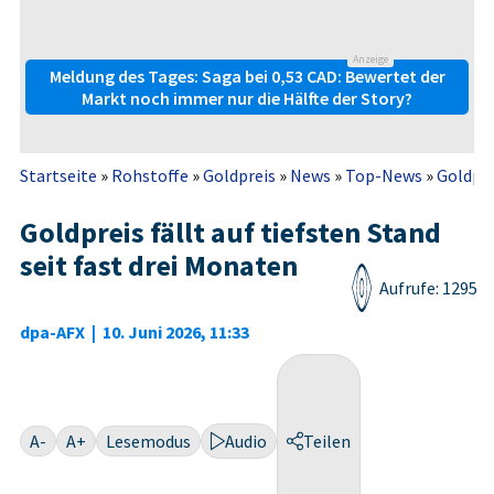
Anzeige
Meldung des Tages: Saga bei 0,53 CAD: Bewertet der
Markt noch immer nur die Hälfte der Story?
Startseite
»
Rohstoffe
»
Goldpreis
»
News
»
Top-News
»
Goldpre
Goldpreis fällt auf tiefsten Stand
seit fast drei Monaten
Aufrufe: 1295
dpa-AFX
|
10. Juni 2026, 11:33
A-
A+
Lesemodus
Audio
Teilen