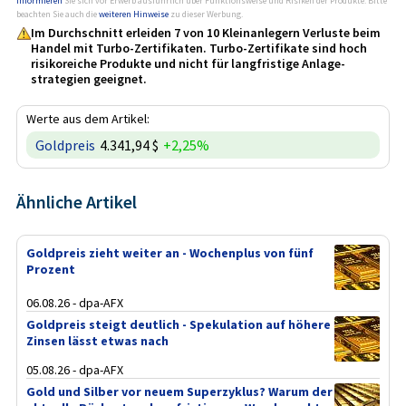
informieren
Sie sich vor Erwerb ausführlich über Funktionsweise und Risiken der Produkte. Bitte
beachten Sie auch die
weiteren Hinweise
zu dieser Werbung.
Im Durchschnitt erleiden 7 von 10 Kleinanlegern Verluste beim
Handel mit Turbo-Zertifikaten. Turbo-Zertifikate sind hoch
risikoreiche Produkte und nicht für langfristige Anlage­
strategien geeignet.
Werte aus dem Artikel:
Goldpreis
4.341,94 $
+2,25%
Ähnliche Artikel
Goldpreis zieht weiter an - Wochenplus von fünf
Prozent
06.08.26 - dpa-AFX
Goldpreis steigt deutlich - Spekulation auf höhere
Zinsen lässt etwas nach
05.08.26 - dpa-AFX
Gold und Silber vor neuem Superzyklus? Warum der