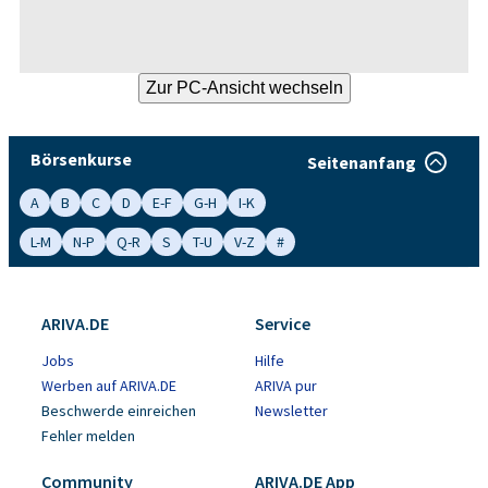
Börsenkurse
Seitenanfang
A
B
C
D
E-F
G-H
I-K
L-M
N-P
Q-R
S
T-U
V-Z
#
ARIVA.DE
Service
Jobs
Hilfe
Werben auf ARIVA.DE
ARIVA pur
Beschwerde einreichen
Newsletter
Fehler melden
Community
ARIVA.DE App