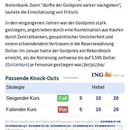
Notenbank. Dann "dürfte der Goldpreis weiter nachgeben",
lautete die Einschätzung von Fritsch.
In den vergangenen Jahren war der Goldpreis stark
gestiegen, angetrieben durch eine Kombination aus Käufen
durch Zentralbanken, geopolitischer Unsicherheit und
einem schwindendem Vertrauen in die Reservewährung
Dollar. Im Januar hatte der Goldpreis ein Rekordhoch
erreicht, als die Notierung zeitweise bis auf 5.595 Dollar
(
Dollarkurs
) je Feinunze gestiegen war./jkr/jsl/jha/
Werbung
Passende Knock-Outs
Strategie
Hebel
Steigender Kurs
Call
5
10
20
Fallender Kurs
Put
5
10
20
Den Basisprospekt sowie die Endgültigen Bedingungen finden Sie jeweils hier:
DE000NB3P245
,
DE000NB3WAQ5
,
DE000NB7DC85
,
DE000NB5XCH3
,
DE000NB6D9L4
,
DE000NB6SVV2
. Bitte