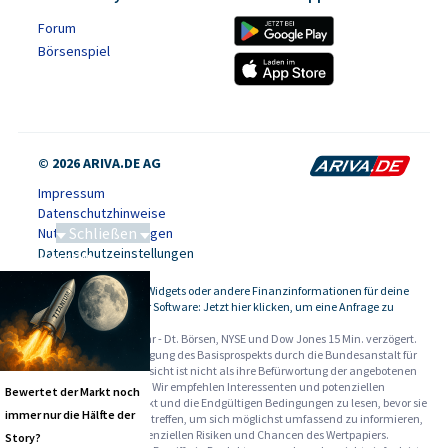
Forum
Börsenspiel
© 2026 ARIVA.DE AG
Impressum
Datenschutzhinweise
Schließen
Nutzungsbedingungen
Datenschutzeinstellungen
Saga bei 0,53 CAD
Kursdaten, Widgets oder andere Finanzinformationen für deine
-
Website oder Software: Jetzt hier klicken, um eine Anfrage zu
stellen.
Alle Angaben ohne Gewähr - Dt. Börsen, NYSE und Dow Jones 15 Min. verzögert.
Werbehinweise:
Die Billigung des Basisprospekts durch die Bundesanstalt für
Finanzdienstleistungsaufsicht ist nicht als ihre Befürwortung der angebotenen
Wertpapiere zu verstehen. Wir empfehlen Interessenten und potenziellen
Bewertet der Markt noch
Anlegern den Basisprospekt und die Endgültigen Bedingungen zu lesen, bevor sie
immer nur die Hälfte der
eine Anlageentscheidung treffen, um sich möglichst umfassend zu informieren,
insbesondere über die potenziellen Risiken und Chancen des Wertpapiers.
Story?