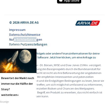
© 2026 ARIVA.DE AG
Impressum
Datenschutzhinweise
Schließen
Nutzungsbedingungen
Datenschutzeinstellungen
Saga bei 0,53 CAD
Kursdaten, Widgets oder andere Finanzinformationen für deine
-
Website oder Software: Jetzt hier klicken, um eine Anfrage zu
stellen.
Alle Angaben ohne Gewähr - Dt. Börsen, NYSE und Dow Jones 15 Min. verzögert.
Werbehinweise:
Die Billigung des Basisprospekts durch die Bundesanstalt für
Finanzdienstleistungsaufsicht ist nicht als ihre Befürwortung der angebotenen
Wertpapiere zu verstehen. Wir empfehlen Interessenten und potenziellen
Bewertet der Markt noch
Anlegern den Basisprospekt und die Endgültigen Bedingungen zu lesen, bevor sie
immer nur die Hälfte der
eine Anlageentscheidung treffen, um sich möglichst umfassend zu informieren,
insbesondere über die potenziellen Risiken und Chancen des Wertpapiers.
Story?
Warnhinweise: Sie sind im Begriff, ein Produkt zu erwerben, das nicht einfach ist
weiterlesen»
und schwer zu verstehen sein kann.
Anzeige