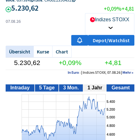
5.230,62
+0,09%
+4,81
Indizes STOXX
07.08.26
Depot/Watchlist
Übersicht
Kurse
Chart
5.230,62
+0,09%
+4,81
In Euro
: | Indizes STOXX, 07.08.26 |
Mehr
»
Intraday
5 Tage
3 Mon.
1 Jahr
Gesamt