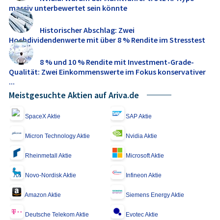
massiv unterbewertet sein könnte
Historischer Abschlag: Zwei
Hochdividendenwerte mit über 8 % Rendite im Stresstest
8 % und 10 % Rendite mit Investment-Grade-
Qualität: Zwei Einkommenswerte im Fokus konservativer
...
Meistgesuchte Aktien auf Ariva.de
SpaceX Aktie
SAP Aktie
Micron Technology Aktie
Nvidia Aktie
Rheinmetall Aktie
Microsoft Aktie
Novo-Nordisk Aktie
Infineon Aktie
Amazon Aktie
Siemens Energy Aktie
Deutsche Telekom Aktie
Evotec Aktie