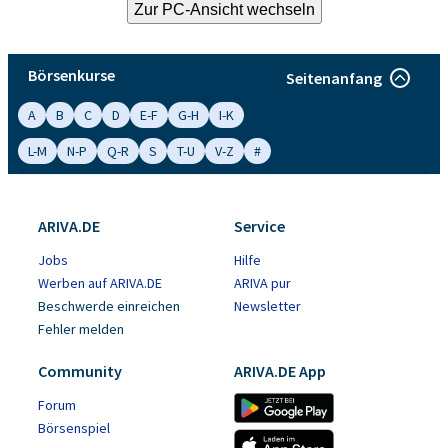
Börsenkurse
Seitenanfang
A
B
C
D
E-F
G-H
I-K
L-M
N-P
Q-R
S
T-U
V-Z
#
ARIVA.DE
Service
Jobs
Hilfe
Werben auf ARIVA.DE
ARIVA pur
Beschwerde einreichen
Newsletter
Fehler melden
Community
ARIVA.DE App
Forum
Börsenspiel