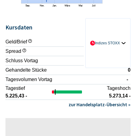
Kursdaten
Geld/Brief
- / -
Indizes STOXX
Spread
-
Schluss Vortag
5.225,81 -
Gehandelte Stücke
0
Tagesvolumen Vortag
-
Tagestief
Tageshoch
5.225,43 -
5.273,14 -
zur Handelsplatz-Übersicht »