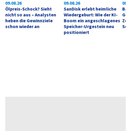
09.08.26
09.08.26
08:0
Ölpreis-Schock? Sieht 
SanDisk erlebt heimliche 
Bay
nicht so aus – Analysten 
Wiedergeburt: Wie der KI-
Gly
heben die Gewinnziele 
Boom ein angeschlagenes 
Zeit
schon wieder an
Speicher-Urgestein neu 
Sep
positioniert