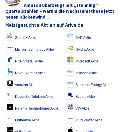
Amazon überzeugt mit „stunning“
Quartalszahlen – warum die Wachstumsthese jetzt
neuen Rückenwind ...
Meistgesuchte Aktien auf Ariva.de
SpaceX Aktie
SAP Aktie
Micron Technology Aktie
Nvidia Aktie
Rheinmetall Aktie
Microsoft Aktie
Novo-Nordisk Aktie
Infineon Aktie
Amazon Aktie
Siemens Energy Aktie
Deutsche Telekom Aktie
Evotec Aktie
Palantir Technologies Aktie
VW Aktie
Lufthansa Aktie
Plug Power Aktie
AMD Aktie
Apple Aktie