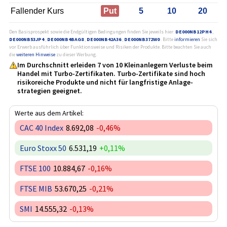
Fallender Kurs
Put
5
10
20
Den Basisprospekt sowie die Endgültigen Bedingungen finden Sie jeweils hier:
DE000NB12PH4
,
DE000NB53JP4
,
DE000NB4BAG8
,
DE000NB42A36
,
DE000NB372W0
. Bitte
informieren
Sie sich
vor Erwerb ausführlich über Funktionsweise und Risiken der Produkte. Bitte beachten Sie auch
die
weiteren Hinweise
zu dieser Werbung.
Im Durchschnitt erleiden 7 von 10 Kleinanlegern Verluste beim
Handel mit Turbo-Zertifikaten. Turbo-Zertifikate sind hoch
risikoreiche Produkte und nicht für langfristige Anlage­
strategien geeignet.
Werte aus dem Artikel:
CAC 40 Index
8.692,08
-0,46%
Euro Stoxx 50
6.531,19
+0,11%
FTSE 100
10.884,67
-0,16%
FTSE MIB
53.670,25
-0,21%
SMI
14.555,32
-0,13%