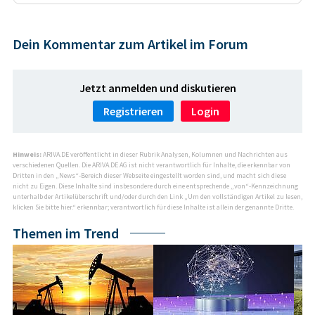
Dein Kommentar zum Artikel im Forum
Jetzt anmelden und diskutieren
Registrieren
Login
Hinweis:
ARIVA.DE veröffentlicht in dieser Rubrik Analysen, Kolumnen und Nachrichten aus
verschiedenen Quellen. Die ARIVA.DE AG ist nicht verantwortlich für Inhalte, die erkennbar von
Dritten in den „News“-Bereich dieser Webseite eingestellt worden sind, und macht sich diese
nicht zu Eigen. Diese Inhalte sind insbesondere durch eine entsprechende „von“-Kennzeichnung
unterhalb der Artikelüberschrift und/oder durch den Link „Um den vollständigen Artikel zu lesen,
klicken Sie bitte hier.“ erkennbar; verantwortlich für diese Inhalte ist allein der genannte Dritte.
Themen im Trend