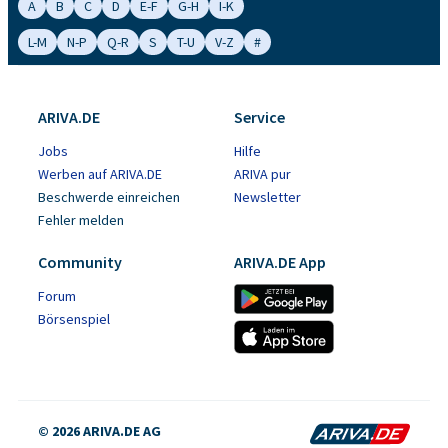
A
B
C
D
E-F
G-H
I-K
L-M
N-P
Q-R
S
T-U
V-Z
#
ARIVA.DE
Service
Jobs
Hilfe
Werben auf ARIVA.DE
ARIVA pur
Beschwerde einreichen
Newsletter
Fehler melden
Community
ARIVA.DE App
Forum
Börsenspiel
© 2026 ARIVA.DE AG