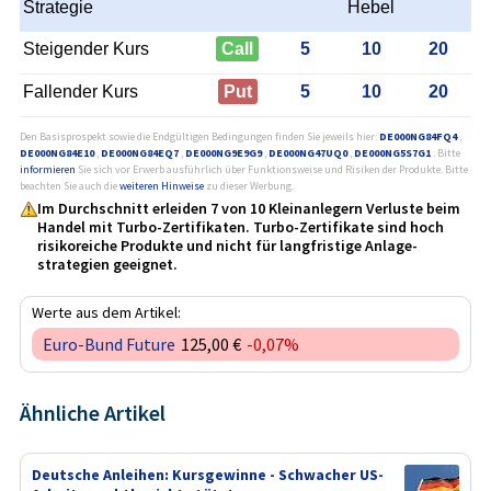
Strategie
Hebel
Steigender Kurs
Call
5
10
20
Fallender Kurs
Put
5
10
20
Den Basisprospekt sowie die Endgültigen Bedingungen finden Sie jeweils hier:
DE000NG84FQ4
,
DE000NG84E10
,
DE000NG84EQ7
,
DE000NG9E9G9
,
DE000NG47UQ0
,
DE000NG5S7G1
. Bitte
informieren
Sie sich vor Erwerb ausführlich über Funktionsweise und Risiken der Produkte. Bitte
beachten Sie auch die
weiteren Hinweise
zu dieser Werbung.
Im Durchschnitt erleiden 7 von 10 Kleinanlegern Verluste beim
Handel mit Turbo-Zertifikaten. Turbo-Zertifikate sind hoch
risikoreiche Produkte und nicht für langfristige Anlage­
strategien geeignet.
Werte aus dem Artikel:
Euro-Bund Future
125,00 €
-0,07%
Ähnliche Artikel
Deutsche Anleihen: Kursgewinne - Schwacher US-