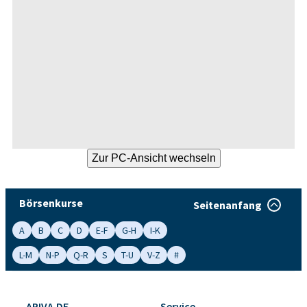
Börsenkurse
Seitenanfang
A
B
C
D
E-F
G-H
I-K
L-M
N-P
Q-R
S
T-U
V-Z
#
ARIVA.DE
Service