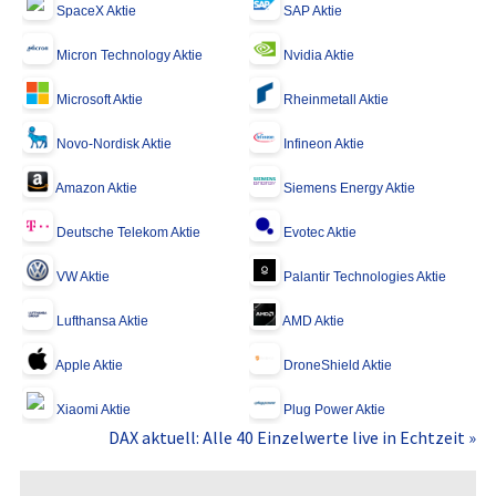
SpaceX Aktie
SAP Aktie
Micron Technology Aktie
Nvidia Aktie
Microsoft Aktie
Rheinmetall Aktie
Novo-Nordisk Aktie
Infineon Aktie
Amazon Aktie
Siemens Energy Aktie
Deutsche Telekom Aktie
Evotec Aktie
VW Aktie
Palantir Technologies Aktie
Lufthansa Aktie
AMD Aktie
Apple Aktie
DroneShield Aktie
Xiaomi Aktie
Plug Power Aktie
DAX aktuell: Alle 40 Einzelwerte live in Echtzeit »