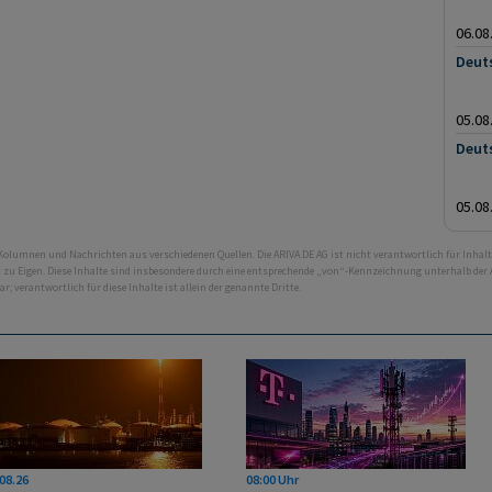
06.08
Deut
05.08
Deut
05.08
 Kolumnen und Nachrichten aus verschiedenen Quellen. Die ARIVA.DE AG ist nicht verantwortlich für Inhalt
ht zu Eigen. Diese Inhalte sind insbesondere durch eine entsprechende „von“-Kennzeichnung unterhalb der
bar; verantwortlich für diese Inhalte ist allein der genannte Dritte.
08.26
08:00 Uhr