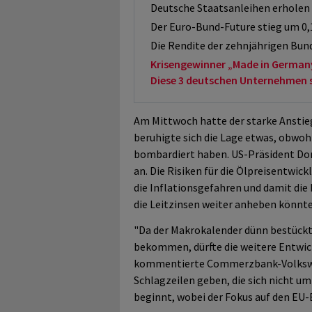
Deutsche Staatsanleihen erholen 
Der Euro-Bund-Future stieg um 0,
Die Rendite der zehnjährigen Bund
Krisengewinner „Made in German
Diese 3 deutschen Unternehmen sol
Am Mittwoch hatte der starke Anstie
beruhigte sich die Lage etwas, obwohl
bombardiert haben. US-Präsident Don
an. Die Risiken für die Ölpreisentwic
die Inflationsgefahren und damit die
die Leitzinsen weiter anheben könnte.
"Da der Makrokalender dünn bestückt 
bekommen, dürfte die weitere Entwic
kommentierte Commerzbank-Volkswirt
Schlagzeilen geben, die sich nicht u
beginnt, wobei der Fokus auf den EU-B