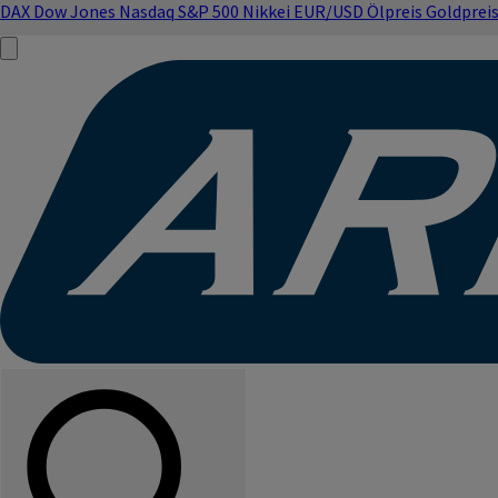
DAX
Dow Jones
Nasdaq
S&P 500
Nikkei
EUR/USD
Ölpreis
Goldprei