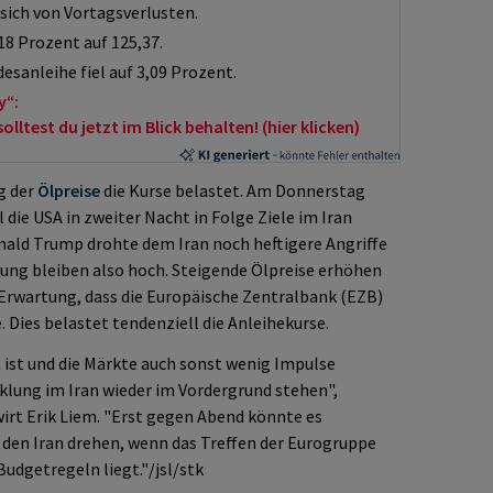
sich von Vortagsverlusten.
18 Prozent auf 125,37.
esanleihe fiel auf 3,09 Prozent.
y“:
ltest du jetzt im Blick behalten! (hier klicken)
g der
Ölpreise
die Kurse belastet. Am Donnerstag
 die USA in zweiter Nacht in Folge Ziele im Iran
ald Trump drohte dem Iran noch heftigere Angriffe
klung bleiben also hoch. Steigende Ölpreise erhöhen
 Erwartung, dass die Europäische Zentralbank (EZB)
 Dies belastet tendenziell die Anleihekurse.
ist und die Märkte auch sonst wenig Impulse
klung im Iran wieder im Vordergrund stehen",
 Erik Liem. "Erst gegen Abend könnte es
m den Iran drehen, wenn das Treffen der Eurogruppe
udgetregeln liegt."/jsl/stk