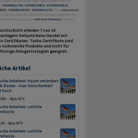
prospekt sowie die Endgültigen Bedingungen finden Sie
r:
DE000NB1L7E8
,
DE000NG84E10
,
DE000NG84G42
,
9E9F1
,
DE000NG47UN7
,
DE000NG5S7E6
. Bitte
informieren
or Erwerb ausführlich über Funktionsweise und Risiken der
Bitte beachten Sie auch die
weiteren Hinweise
zu dieser
urchschnitt erleiden 7 von 10
nanlegern Verluste beim Handel mit
o-Zertifikaten. Turbo-Zertifikate sind
 risikoreiche Produkte und nicht für
fristige Anlage­strategien geeignet.
iche Artikel
sche Anleihen: Kaum verändert
S-Daten - Iran-Unsicherheit
t hoch
 Uhr - dpa-AFX
che Anleihen: Leichte
erluste
.26 - dpa-AFX
che Anleihen: Leichte
erluste