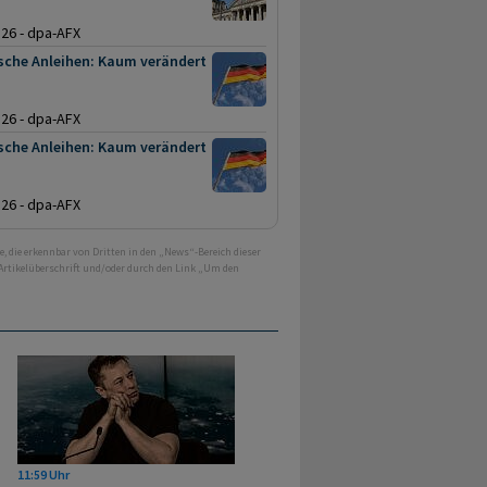
.26 - dpa-AFX
sche Anleihen: Kaum verändert
.26 - dpa-AFX
sche Anleihen: Kaum verändert
.26 - dpa-AFX
e, die erkennbar von Dritten in den „News“-Bereich dieser
 Artikelüberschrift und/oder durch den Link „Um den
11:59 Uhr