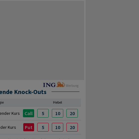
Werbung
ende Knock-Outs
gie
Hebel
Call
5
10
20
ender Kurs
Put
5
10
20
nder Kurs