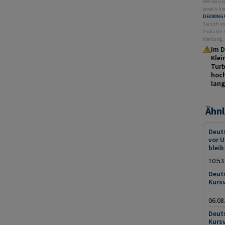
Den Basis
jeweils hie
DE000NG
Sie sich v
Produkte. 
Werbung.
Im D
Klei
Turb
hoch
lang
Ähnl
Deut
vor U
bleib
10:53
Deuts
Kursv
06.08
Deuts
Kursv