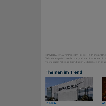
Hinweis:
ARIVA.DE veröffentlicht in dieser Rubrik Analysen,
Webseite eingestellt worden sind, und macht sich diese nic
vollständigen Artikel zu lesen, klicken Sie bitte hier.“ erkenn
Themen im Trend
10:00 Uhr
06.