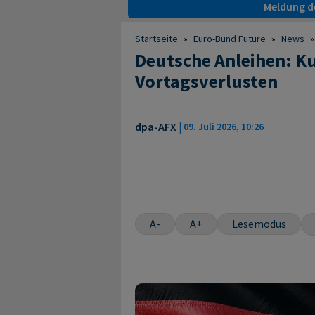
Meldung de
Startseite
»
Euro-Bund Future
»
News
»
Deutsche Anleihen: Ku
Vortagsverlusten
dpa-AFX
|
09. Juli 2026, 10:26
A-
A+
Lesemodus