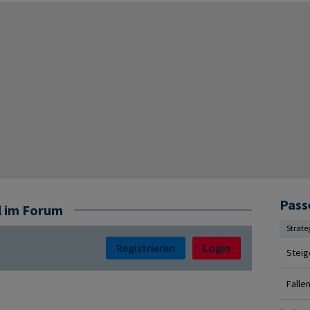
Pass
l im Forum
Strate
Registrieren
Login
Steig
Falle