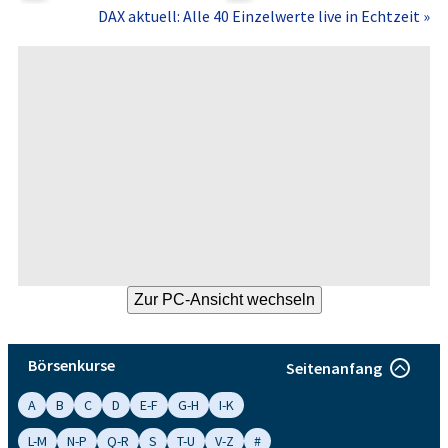
DAX aktuell: Alle 40 Einzelwerte live in Echtzeit »
Börsenkurse
Seitenanfang
A
B
C
D
E-F
G-H
I-K
L-M
N-P
Q-R
S
T-U
V-Z
#