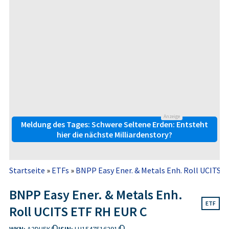
Anzeige
Meldung des Tages: Schwere Seltene Erden: Entsteht
hier die nächste Milliardenstory?
Startseite
»
ETFs
»
BNPP Easy Ener. & Metals Enh. Roll UCITS 
BNPP Easy Ener. & Metals Enh.
ETF
Roll UCITS ETF RH EUR C
WKN:
A2DU5K
ISIN:
LU1547516291