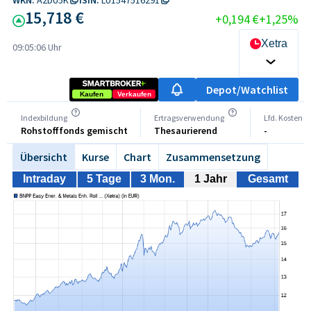
15,718 €
+0,194 €
+1,25%
Xetra
09:05:06 Uhr
Depot/Watchlist
Kaufen
Verkaufen
Indexbildung
Ertragsverwendung
Lfd. Kosten
Rohstofffonds gemischt
Thesaurierend
-
Übersicht
Kurse
Chart
Zusammensetzung
Intraday
5 Tage
3 Mon.
1 Jahr
Gesamt