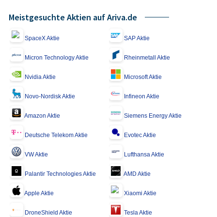
Meistgesuchte Aktien auf Ariva.de
SpaceX Aktie
SAP Aktie
Micron Technology Aktie
Rheinmetall Aktie
Nvidia Aktie
Microsoft Aktie
Novo-Nordisk Aktie
Infineon Aktie
Amazon Aktie
Siemens Energy Aktie
Deutsche Telekom Aktie
Evotec Aktie
VW Aktie
Lufthansa Aktie
Palantir Technologies Aktie
AMD Aktie
Apple Aktie
Xiaomi Aktie
DroneShield Aktie
Tesla Aktie