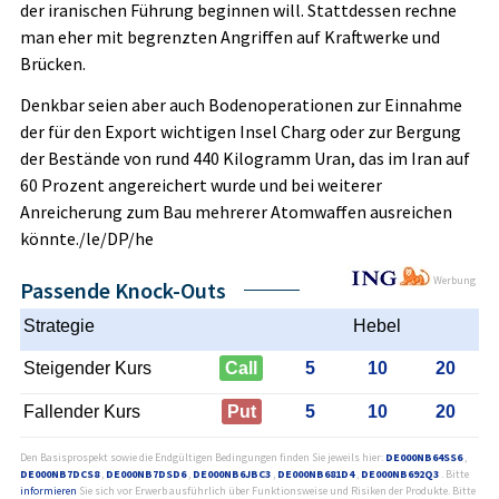
der iranischen Führung beginnen will. Stattdessen rechne
man eher mit begrenzten Angriffen auf Kraftwerke und
Brücken.
Denkbar seien aber auch Bodenoperationen zur Einnahme
der für den Export wichtigen Insel Charg oder zur Bergung
der Bestände von rund 440 Kilogramm Uran, das im Iran auf
60 Prozent angereichert wurde und bei weiterer
Anreicherung zum Bau mehrerer Atomwaffen ausreichen
könnte./le/DP/he
Werbung
Passende Knock-Outs
Strategie
Hebel
Steigender Kurs
Call
5
10
20
Fallender Kurs
Put
5
10
20
Den Basisprospekt sowie die Endgültigen Bedingungen finden Sie jeweils hier:
DE000NB64SS6
,
DE000NB7DCS8
,
DE000NB7DSD6
,
DE000NB6JBC3
,
DE000NB681D4
,
DE000NB692Q3
. Bitte
informieren
Sie sich vor Erwerb ausführlich über Funktionsweise und Risiken der Produkte. Bitte