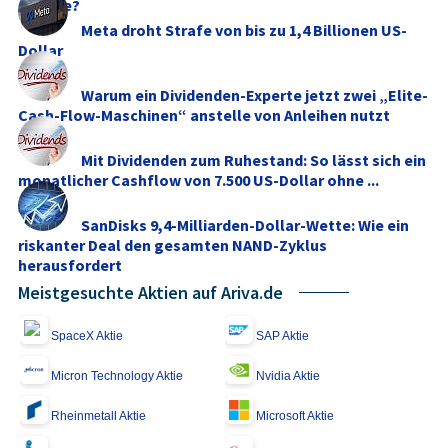
Chance?
Meta droht Strafe von bis zu 1,4 Billionen US-
Dollar
Warum ein Dividenden-Experte jetzt zwei „Elite-
Cash-Flow-Maschinen“ anstelle von Anleihen nutzt
Mit Dividenden zum Ruhestand: So lässt sich ein
monatlicher Cashflow von 7.500 US‑Dollar ohne ...
SanDisks 9,4‑Milliarden-Dollar-Wette: Wie ein
riskanter Deal den gesamten NAND‑Zyklus
herausfordert
Meistgesuchte Aktien auf Ariva.de
SpaceX Aktie
SAP Aktie
Micron Technology Aktie
Nvidia Aktie
Rheinmetall Aktie
Microsoft Aktie