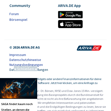
Community
ARIVA.DE App
Forum
Börsenspiel
© 2026 ARIVA.DE AG
Impressum
Datenschutzhinweise
Nutzungsbedingungen
Schließen
Datenschutzeinstellungen
86 von 86
Kursdaten, Widgets oder andere Finanzinformationen für deine
-
Website oder Software: Jetzt hier klicken, um eine Anfrage zu
stellen.
Alle Angaben ohne Gewähr - Dt. Börsen, NYSE und Dow Jones 15 Min. verzögert.
Werbehinweise:
Die Billigung des Basisprospekts durch die Bundesanstalt für
Finanzdienstleistungsaufsicht ist nicht als ihre Befürwortung der angebotenen
Wertpapiere zu verstehen. Wir empfehlen Interessenten und potenziellen
SAGA findet kaum noch
Anlegern den Basisprospekt und die Endgültigen Bedingungen zu lesen, bevor sie
Stellen, an denen die
eine Anlageentscheidung treffen, um sich möglichst umfassend zu informieren,