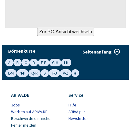
Börsenkurse
Seitenanfang
A
B
C
D
E-F
G-H
I-K
L-M
N-P
Q-R
S
T-U
V-Z
#
ARIVA.DE
Service
Jobs
Hilfe
Werben auf ARIVA.DE
ARIVA pur
Beschwerde einreichen
Newsletter
Fehler melden