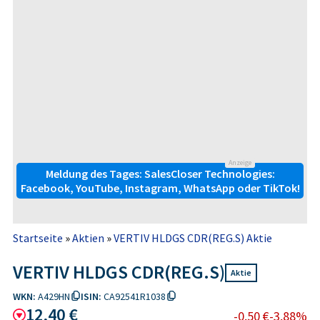
Anzeige
Meldung des Tages: SalesCloser Technologies:
Facebook, YouTube, Instagram, WhatsApp oder TikTok!
Startseite
»
Aktien
»
VERTIV HLDGS CDR(REG.S) Aktie
VERTIV HLDGS CDR(REG.S)
Aktie
WKN:
A429HN
ISIN:
CA92541R1038
12,40 €
-0,50 €
-3,88%