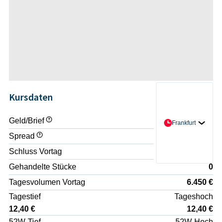
Kursdaten
Geld/Brief
- / -
Frankfurt
Spread
-
Schluss Vortag
12,90 €
Gehandelte Stücke
0
Tagesvolumen Vortag
6.450 €
Tagestief
Tageshoch
12,40 €
12,40 €
52W-Tief
52W-Hoch