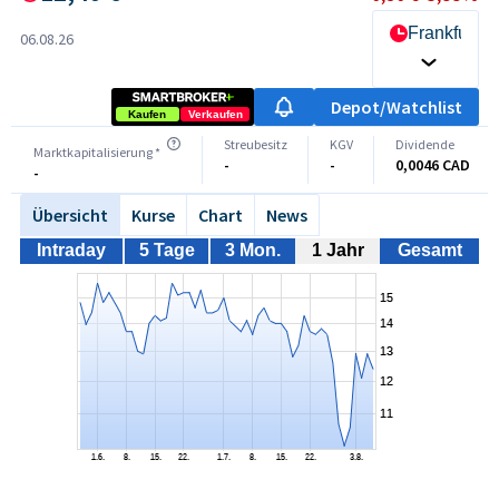
Frankfurt
06.08.26
Depot/Watchlist
Kaufen
Verkaufen
Streubesitz
KGV
Dividende
Marktkapitalisierung *
-
-
0,0046 CAD
-
Übersicht
Kurse
Chart
News
Intraday
5 Tage
3 Mon.
1 Jahr
Gesamt