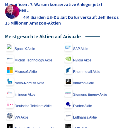
Magnificent 7: Warum konservative Anleger jetzt
umdenken ...
4 Milliarden US-Dollar: Dafür verkauft Jeff Bezos
15 Millionen Amazon-Aktien
Meistgesuchte Aktien auf Ariva.de
SpaceX Aktie
SAP Aktie
Micron Technology Aktie
Nvidia Aktie
Microsoft Aktie
Rheinmetall Aktie
Novo-Nordisk Aktie
Amazon Aktie
Infineon Aktie
Siemens Energy Aktie
Deutsche Telekom Aktie
Evotec Aktie
VW Aktie
Lufthansa Aktie