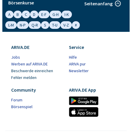
Börsenkurse
Seitenanfang
A
B
C
D
E-F
G-H
I-K
L-M
N-P
Q-R
S
T-U
V-Z
#
ARIVA.DE
Service
Jobs
Hilfe
Werben auf ARIVA.DE
ARIVA pur
Beschwerde einreichen
Newsletter
Fehler melden
Community
ARIVA.DE App
Forum
Börsenspiel