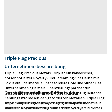
Triple Flag Precious
Unternehmensbeschreibung
Triple Flag Precious Metals Corp ist ein kanadischer,
börsennotierter Royalty- und Streaming-Spezialist mit
Fokus auf Edelmetalle, insbesondere Gold und Silber. Das
Unternehmen agiert als Finanzierungspartner für
Geschäftsmodell und Erlösstruktur
Bergbaugesellschaften und erhält im Gegenzug laufende
Zahlungsströme aus den geförderten Metallen. Triple Flag
ist primär an langlebigen, kostengünstigen Minen mit
Triple Flag betreibt ein Asset-light-Geschäftsmodell auf
stabilen Reserven beteiligt und strebt ein diversifiziertes
Basis von
Royalties
und
Streams
. Bei Royalty-