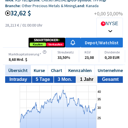
Branche:
Other Precious Metals & Mining
Land:
Kanada
32,62 $
+0,00 $
0,00%
NYSE
28,213 €
/
01:00:00 Uhr
Depot/Watchlist
Kaufen
Verkaufen
Streubesitz
KGV
Dividende
Marktkapitalisierung *
33,50%
23,08
0,20 EUR
8,68 Mrd. $
Übersicht
Kurse
Chart
Kennzahlen
Unternehmen
Intraday
5 Tage
3 Mon.
1 Jahr
Gesamt