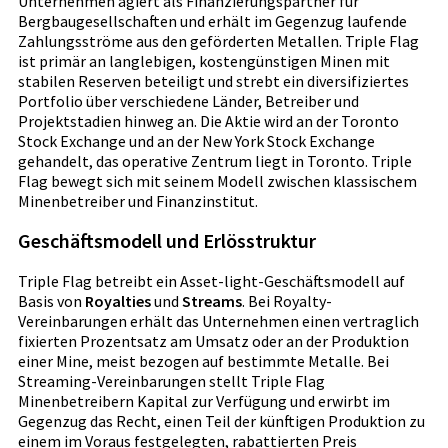
Unternehmen agiert als Finanzierungspartner für
Bergbaugesellschaften und erhält im Gegenzug laufende
Zahlungsströme aus den geförderten Metallen. Triple Flag
ist primär an langlebigen, kostengünstigen Minen mit
stabilen Reserven beteiligt und strebt ein diversifiziertes
Portfolio über verschiedene Länder, Betreiber und
Projektstadien hinweg an. Die Aktie wird an der Toronto
Stock Exchange und an der New York Stock Exchange
gehandelt, das operative Zentrum liegt in Toronto. Triple
Flag bewegt sich mit seinem Modell zwischen klassischem
Minenbetreiber und Finanzinstitut.
Geschäftsmodell und Erlösstruktur
Triple Flag betreibt ein Asset-light-Geschäftsmodell auf
Basis von
Royalties
und
Streams
. Bei Royalty-
Vereinbarungen erhält das Unternehmen einen vertraglich
fixierten Prozentsatz am Umsatz oder an der Produktion
einer Mine, meist bezogen auf bestimmte Metalle. Bei
Streaming-Vereinbarungen stellt Triple Flag
Minenbetreibern Kapital zur Verfügung und erwirbt im
Gegenzug das Recht, einen Teil der künftigen Produktion zu
einem im Voraus festgelegten, rabattierten Preis