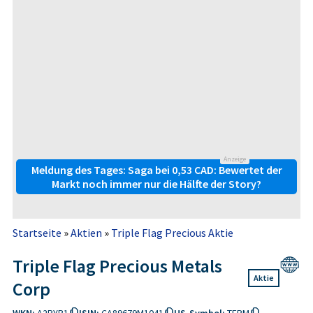
Anzeige
Meldung des Tages: Saga bei 0,53 CAD: Bewertet der
Markt noch immer nur die Hälfte der Story?
Startseite
»
Aktien
»
Triple Flag Precious Aktie
Triple Flag Precious Metals
Aktie
Corp
WKN:
A2PYB1
ISIN:
CA89679M1041
US-Symbol:
TFPM