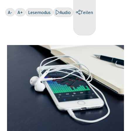
A-
A+
Lesemodus
Audio
Teilen