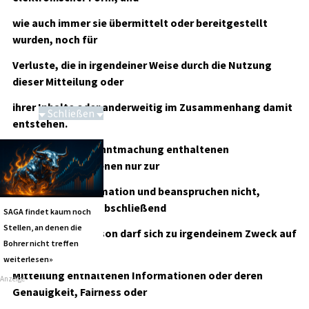
wie auch immer sie übermittelt oder bereitgestellt
wurden, noch für
Verluste, die in irgendeiner Weise durch die Nutzung
dieser Mitteilung oder
ihrer Inhalte oder anderweitig im Zusammenhang damit
Schließen
entstehen.
86 von 86
Die in dieser Bekanntmachung enthaltenen
Informationen dienen nur zur
Hintergrundinformation und beanspruchen nicht,
vollständig oder abschließend
SAGA findet kaum noch
Stellen, an denen die
zu sein. Keine Person darf sich zu irgendeinem Zweck auf
Bohrer nicht treffen
die in dieser
weiterlesen»
Mitteilung enthaltenen Informationen oder deren
Anzeige
Genauigkeit, Fairness oder