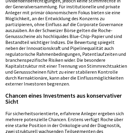
Dividendenberechtigungen, jedoch keine Stimmrechte in
der Generalversammlung. Für institutionelle und private
Anleger mit primär ökonomischem Fokus bieten sie eine
Möglichkeit, an der Entwicklung des Konzerns zu
partizipieren, ohne Einfluss auf die Corporate Governance
auszuüben. An der Schweizer Börse gelten die Roche-
Genussscheine als hochliquides Blue-Chip-Papier und sind
Bestandteil wichtiger Indizes. Die Bewertung spiegelt
neben der Innovationskraft und Pipelinequalität auch
regulatorische Rahmenbedingungen, Patentlaufzeiten und
branchenspezifische Risiken wider. Die besondere
Kapitalstruktur mit einer Trennung von Stimmrechtsaktien
und Genussscheinen führt zu einer stabileren Kontrolle
durch Kernaktionäre, kann aber die Einflussmöglichkeiten
externer Investoren begrenzen.
Chancen eines Investments aus konservativer
Sicht
Für sicherheitsorientierte, erfahrene Anleger ergeben sich
mehrere potenzielle Chancen. Erstens verfügt Roche über
eine starke Position in der Onkologie und der Diagnostik,
zwei strukturell wachsenden Teilsegmenten des