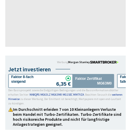
Werbung
Morgan Stanley
Jetzt investieren
Faktor 8-fach
Faktor
Faktor Zertifikat
steigend
fallen
6,35 €
LZ
MG63M0
Den Basisprospekt sowie die Endgültigen Bedingungen und die Basisinformationsblätter
erhalten Sie hier:
MA8QPG
MG63LZ
MG63M0
MG1SEC
MM7VZA
. Beachten Sie auch die
weiteren
Hinweise
zu dieser Werbung. Der Emittent ist berechtigt, Wertpapiere mit open end-Laufzeit
zu kündigen.
Im Durchschnitt erleiden 7 von 10 Kleinanlegern Verluste
beim Handel mit Turbo-Zertifikaten. Turbo-Zertifikate sind
hoch risikoreiche Produkte und nicht für langfristige
Anlage­strategien geeignet.