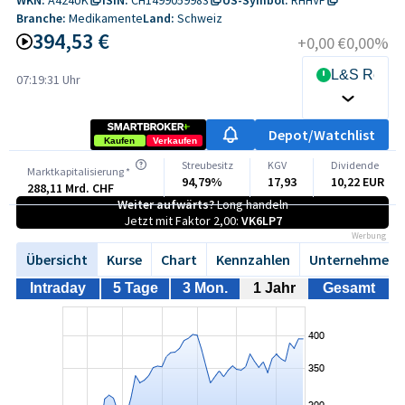
Branche:
Medikamente
Land:
Schweiz
394,53 €
+0,00 €
0,00%
L&S Realt
07:19:31 Uhr
Depot/Watchlist
Kaufen
Verkaufen
Streubesitz
KGV
Dividende
Marktkapitalisierung *
94,79%
17,93
10,22 EUR
288,11 Mrd. CHF
Weiter aufwärts?
Long handeln
Jetzt mit Faktor 2,00:
VK6LP7
Werbung
Übersicht
Kurse
Chart
Kennzahlen
Unternehmen
Intraday
5 Tage
3 Mon.
1 Jahr
Gesamt