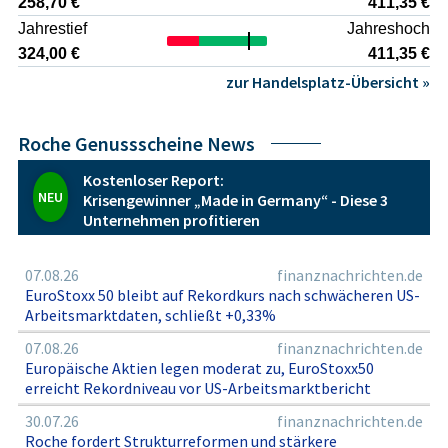
258,70 €
411,35 €
Ein konservativer Anleger sollte daher die regulatorische
Jahrestief
Jahreshoch
und technologische Dynamik der globalen Pharma- und
Diagnostikbranche sowie die besondere Ausgestaltung der
324,00 €
411,35 €
Genussscheine in seine individuelle Risikobeurteilung
zur Handelsplatz-Übersicht »
einbeziehen.
Roche Genussscheine News
Kostenloser Report:
NEU
Krisengewinner „Made in Germany“ - Diese 3
Unternehmen profitieren
07.08.26
finanznachrichten.de
EuroStoxx 50 bleibt auf Rekordkurs nach schwächeren US-
Arbeitsmarktdaten, schließt +0,33%
07.08.26
finanznachrichten.de
Europäische Aktien legen moderat zu, EuroStoxx50
erreicht Rekordniveau vor US-Arbeitsmarktbericht
30.07.26
finanznachrichten.de
Roche fordert Strukturreformen und stärkere