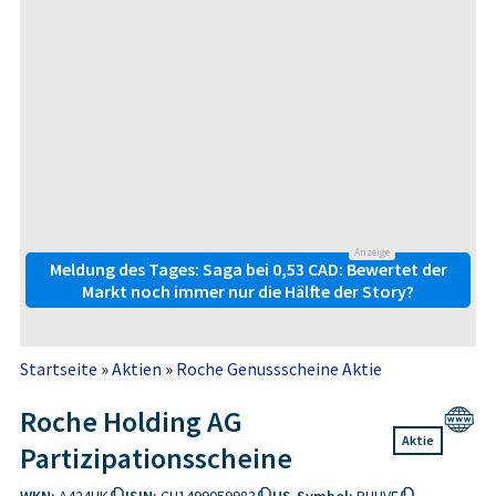
Anzeige
Meldung des Tages: Saga bei 0,53 CAD: Bewertet der
Markt noch immer nur die Hälfte der Story?
Startseite
»
Aktien
»
Roche Genussscheine Aktie
Roche Holding AG
Aktie
Partizipationsscheine
WKN:
A424UK
ISIN:
CH1499059983
US-Symbol:
RHHVF