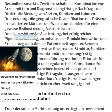
Gesundheitsmarkts. Zweitens schafft die Kombination von
Arzneimitteln und Diagnostik langfristige Nachfrage und
fördert die Bindung von Ärzten, Kliniken und Laboren.
Drittens sorgt die geografische Diversifikation mit Präsenz
in etablierten Märkten und Wachstumsländern für eine
gewisse Risikostreuung. Viertens kann die
forschungsintensive Ausrichtung, bei erfolgreicher
Schließen
Pipelineumsetzung, zu anhaltender Produktinnovation und
Erneuerung ablaufender Patente beitragen. Außerdem
Saga bei 0,53 CAD
begünstigt die konservative Governance-Struktur, flankiert
von bedeutenden Ankeraktionären, eine langfristig
orientierte Unternehmensführung mit hoher Priorität für
Reputation, Qualität und regulatorische Compliance. Für
Inhaber von Genussscheinen bedeutet dies potenziell
stabile, auf nachhaltige Ertragskraft ausgerichtete
Bewertet der Markt noch
Wertentwicklung, wobei kurzfristige Kursschwankungen
immer nur die Hälfte der
durch Branchennachrichten eher zweitrangig sind.
Story?
Risiken und Unsicherheiten für
weiterlesen»
Genussscheininhaber
Anzeige
Trotz der soliden Marktstellung unterliegt ein Investment