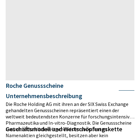
Roche Genussscheine
Unternehmensbeschreibung
Die Roche Holding AG mit ihren an der SIX Swiss Exchange
gehandelten Genussscheinen repräsentiert einen der
weltweit bedeutendsten Konzerne für forschungsintensive
Pharmazeutika und In-vitro-Diagnostik. Die Genussscheine
Geschäftsmodell und Wertschöpfungskette
sind wirtschaftlich weitgehend den vinkulierten
Namenaktien gleichgestellt, besitzen aber kein