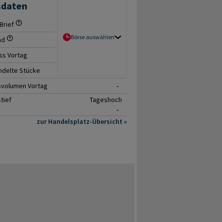
sdaten
Brief
- / -
Börse auswählen
ad
-
ss Vortag
-
delte Stücke
0
svolumen Vortag
-
tief
Tageshoch
-
zur Handelsplatz-Übersicht »