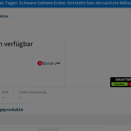
s Tages: Schwere Seltene Erden: Entsteht hier die nächste Milli
Aktie
n verfügbar
Börse auswählen
Kaufen
KGV
Index-Zuordnung
-
-
geprodukte