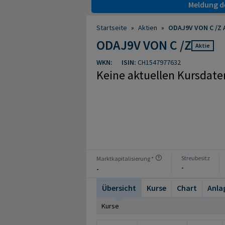
Meldung de
Startseite
»
Aktien
»
ODAJ9V VON C /Z 
ODAJ9V VON C /Z
Aktie
WKN:
ISIN:
CH1547977632
Keine aktuellen Kursdate
Streubesitz
Marktkapitalisierung *
-
-
Übersicht
Kurse
Chart
Anla
Kurse