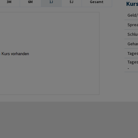
3M
6M
1J
5J
Gesamt
Kur
Geld/
Spre
Schlu
Gehan
Tage
Tages
-