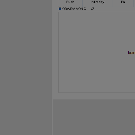
Push
Intraday
1W