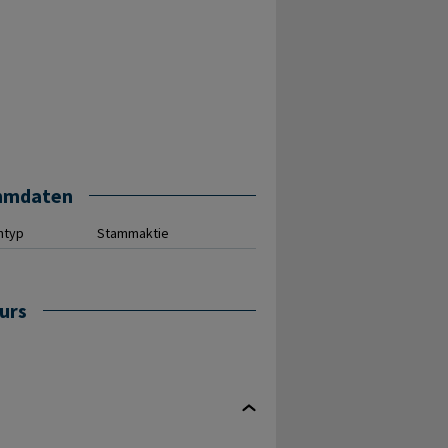
mmdaten
ntyp
Stammaktie
urs