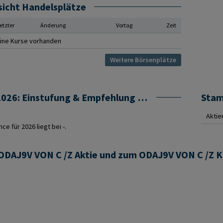
sicht Handelsplätze
etzter
Änderung
Vortag
Zeit
ine Kurse vorhanden
Weitere Börsenplätze
ODAJ9V VON C /Z Prognose 2026: Einstufung & Empfehlung von Analysten
Sta
Aktie
e für 2026 liegt bei -.
 ODAJ9V VON C /Z Aktie und zum ODAJ9V VON C /Z K