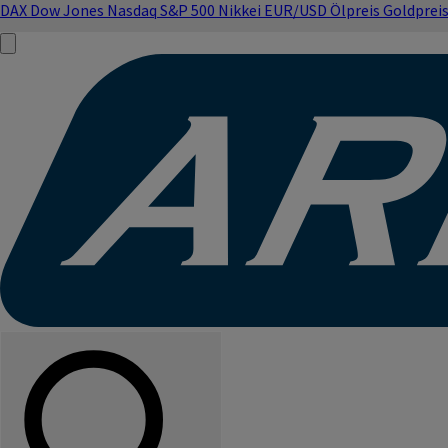
DAX
Dow Jones
Nasdaq
S&P 500
Nikkei
EUR/USD
Ölpreis
Goldprei