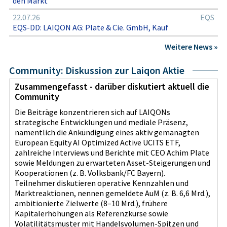
den Markt
22.07.26
EQS
EQS-DD: LAIQON AG: Plate & Cie. GmbH, Kauf
Weitere News »
Community: Diskussion zur Laiqon Aktie
Zusammengefasst - darüber diskutiert aktuell die
Community
Die Beiträge konzentrieren sich auf LAIQONs
strategische Entwicklungen und mediale Präsenz,
namentlich die Ankündigung eines aktiv gemanagten
European Equity AI Optimized Active UCITS ETF,
zahlreiche Interviews und Berichte mit CEO Achim Plate
sowie Meldungen zu erwarteten Asset-Steigerungen und
Kooperationen (z. B. Volksbank/FC Bayern).
Teilnehmer diskutieren operative Kennzahlen und
Marktreaktionen, nennen gemeldete AuM (z. B. 6,6 Mrd.),
ambitionierte Zielwerte (8–10 Mrd.), frühere
Kapitalerhöhungen als Referenzkurse sowie
Volatilitätsmuster mit Handelsvolumen-Spitzen und