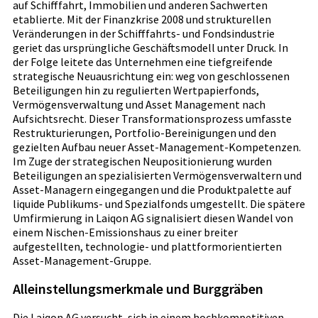
auf Schifffahrt, Immobilien und anderen Sachwerten
etablierte. Mit der Finanzkrise 2008 und strukturellen
Veränderungen in der Schifffahrts- und Fondsindustrie
geriet das ursprüngliche Geschäftsmodell unter Druck. In
der Folge leitete das Unternehmen eine tiefgreifende
strategische Neuausrichtung ein: weg von geschlossenen
Beteiligungen hin zu regulierten Wertpapierfonds,
Vermögensverwaltung und Asset Management nach
Aufsichtsrecht. Dieser Transformationsprozess umfasste
Restrukturierungen, Portfolio-Bereinigungen und den
gezielten Aufbau neuer Asset-Management-Kompetenzen.
Im Zuge der strategischen Neupositionierung wurden
Beteiligungen an spezialisierten Vermögensverwaltern und
Asset-Managern eingegangen und die Produktpalette auf
liquide Publikums- und Spezialfonds umgestellt. Die spätere
Umfirmierung in Laiqon AG signalisiert diesen Wandel von
einem Nischen-Emissionshaus zu einer breiter
aufgestellten, technologie- und plattformorientierten
Asset-Management-Gruppe.
Alleinstellungsmerkmale und Burggräben
Die Laiqon AG versucht, sich in einem hochkompetitiven