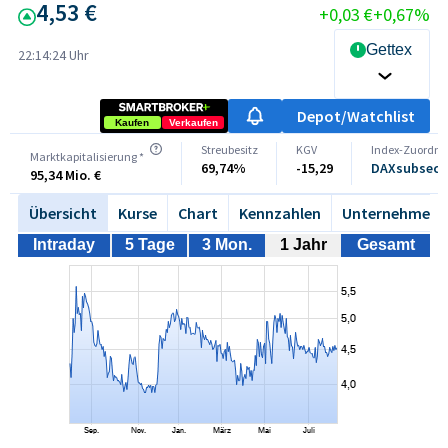
4,53 €
+0,03 €
+0,67%
Gettex Rea
22:14:24 Uhr
Depot/Watchlist
Kaufen
Verkaufen
Streubesitz
KGV
Index-Zuordn
Marktkapitalisierung *
69,74%
-15,29
DAXsubsector
95,34 Mio. €
Übersicht
Kurse
Chart
Kennzahlen
Unternehmen
Intraday
5 Tage
3 Mon.
1 Jahr
Gesamt