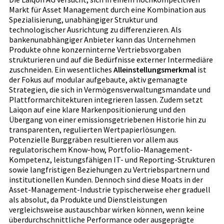
Markt für Asset Management durch eine Kombination aus
Spezialisierung, unabhängiger Struktur und
technologischer Ausrichtung zu differenzieren. Als
bankenunabhängiger Anbieter kann das Unternehmen
Produkte ohne konzerninterne Vertriebsvorgaben
strukturieren und auf die Bedürfnisse externer Intermediäre
zuschneiden. Ein wesentliches
Alleinstellungsmerkmal
ist
der Fokus auf modular aufgebaute, aktiv gemanagte
Strategien, die sich in Vermögensverwaltungsmandate und
Plattformarchitekturen integrieren lassen. Zudem setzt
Laiqon auf eine klare Markenpositionierung und den
Übergang von einer emissionsgetriebenen Historie hin zu
transparenten, regulierten Wertpapierlösungen.
Potenzielle Burggräben resultieren vor allem aus
regulatorischem Know-how, Portfolio-Management-
Kompetenz, leistungsfähigen IT- und Reporting-Strukturen
sowie langfristigen Beziehungen zu Vertriebspartnern und
institutionellen Kunden. Dennoch sind diese Moats in der
Asset-Management-Industrie typischerweise eher graduell
als absolut, da Produkte und Dienstleistungen
vergleichsweise austauschbar wirken können, wenn keine
überdurchschnittliche Performance oder ausgeprägte