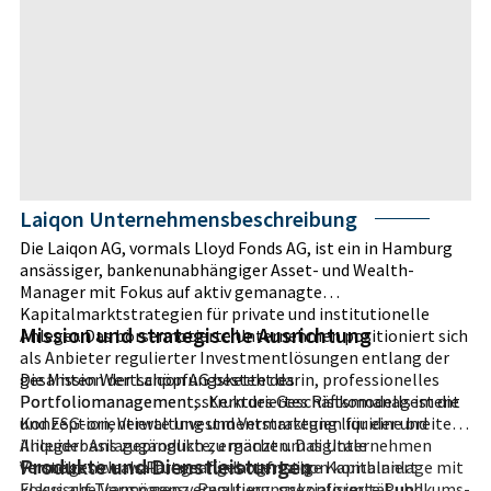
Laiqon Unternehmensbeschreibung
Die Laiqon AG, vormals Lloyd Fonds AG, ist ein in Hamburg
ansässiger, bankenunabhängiger Asset- und Wealth-
Manager mit Fokus auf aktiv gemanagte
Kapitalmarktstrategien für private und institutionelle
Mission und strategische Ausrichtung
Anleger. Das börsennotierte Unternehmen positioniert sich
als Anbieter regulierter Investmentlösungen entlang der
gesamten Wertschöpfungskette des
Die Mission der Laiqon AG besteht darin, professionelles
Portfoliomanagements. Kern des Geschäftsmodells ist die
Portfoliomanagement, strukturiertes Risikomanagement
Konzeption, Verwaltung und Vermarktung liquider und
und ESG-orientierte Investmentstrategien für eine breitere
illiquider Anlageprodukte, ergänzt um digitale
Anlegerbasis zugänglich zu machen. Das Unternehmen
Produkte und Dienstleistungen
Vermögensverwaltungsangebote. Laiqon kombiniert
versteht sich als Partner für langfristige Kapitalanlage mit
klassische Vermögensverwaltung, spezialisierte Publikums-
Fokus auf Transparenz, Regulierungskonformität und