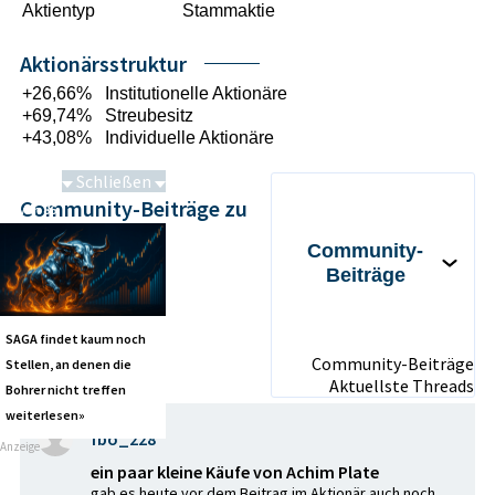
Aktientyp
Stammaktie
Aktionärsstruktur
+26,66%
Institutionelle Aktionäre
+69,74%
Streubesitz
+43,08%
Individuelle Aktionäre
Schließen
Community-Beiträge zu
86 von 86
Laiqon
Community-
Beiträge
SAGA findet kaum noch
Community-Beiträge
Stellen, an denen die
Aktuellste Threads
Bohrer nicht treffen
weiterlesen»
fbo_228
Anzeige
ein paar kleine Käufe von Achim Plate
gab es heute vor dem Beitrag im Aktionär auch noch.