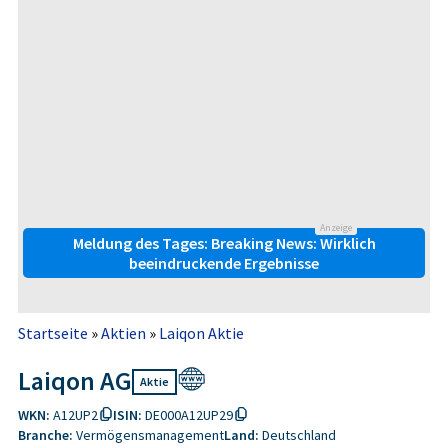
Anzeige
Meldung des Tages: Breaking News: Wirklich
beeindruckende Ergebnisse
Startseite
»
Aktien
»
Laiqon Aktie
Laiqon AG
Aktie
WKN:
A12UP2
ISIN:
DE000A12UP29
Branche:
Vermögensmanagement
Land:
Deutschland