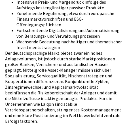
Intensiven Preis- und Margendruck infolge des
Aufstiegs kostengünstiger passiver Produkte
Zunehmende Regulierung, etwa durch europäische
Finanzmarktvorschriften und ESG-
Offenlegungspflichten
Fortschreitende Digitalisierung und Automatisierung
von Beratungs- und Verwaltungsprozessen
Wachsende Bedeutung nachhaltiger und thematischer
Investmentstrategien
Der deutschsprachige Markt bietet zwar ein hohes
Anlagevolumen, ist jedoch durch starke Marktpositionen
großer Banken, Versicherer und ausländischer Häuser
geprägt. Mittelgroße Asset-Manager müssen sich über
Spezialisierung, Servicequalität, Nischenstrategien und
Kooperationen differenzieren. Konjunkturelle Zyklen,
Zinsregimewechsel und Kapitalmarktvolatilität
beeinflussen die Risikobereitschaft der Anleger und damit
die Mittelzuflüsse in aktiv gemanagte Produkte. Für ein
Unternehmen wie Laiqon sind stabile
Vertriebspartnerschaften, stringentes Kostenmanagement
und eine klare Positionierung im Wettbewerbsfeld zentrale
Erfolgsfaktoren.