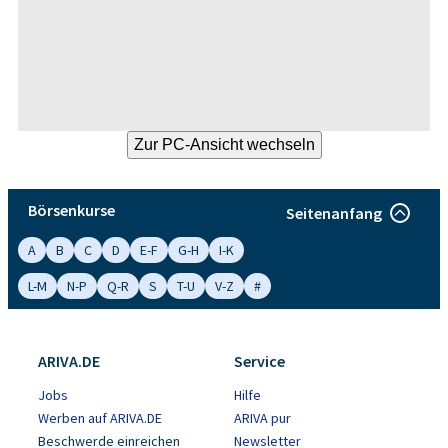
Börsenkurse
Seitenanfang
A
B
C
D
E-F
G-H
I-K
L-M
N-P
Q-R
S
T-U
V-Z
#
ARIVA.DE
Service
Jobs
Hilfe
Werben auf ARIVA.DE
ARIVA pur
Beschwerde einreichen
Newsletter