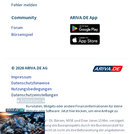
Fehler melden
Community
ARIVA.DE App
Forum
Börsenspiel
© 2026 ARIVA.DE AG
Impressum
Datenschutzhinweise
Nutzungsbedingungen
Datenschutzeinstellungen
Schließen
Kursdaten, Widgets oder andere Finanzinformationen für deine
Schwere Seltene Erden
-
Website oder Software: Jetzt hier klicken, um eine Anfrage zu
stellen.
Alle Angaben ohne Gewähr - Dt. Börsen, NYSE und Dow Jones 15 Min. verzögert.
Werbehinweise:
Die Billigung des Basisprospekts durch die Bundesanstalt für
Finanzdienstleistungsaufsicht ist nicht als ihre Befürwortung der angebotenen