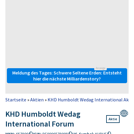
Anzeige
Meldung des Tages: Schwere Seltene Erden: Entsteht
hier die nächste Milliardenstory?
Startseite
»
Aktien
»
KHD Humboldt Wedag International Akti
KHD Humboldt Wedag
Aktie
International Forum
WKN:
657800
ISIN:
DE0006578008
US-Symbol:
KHDHF