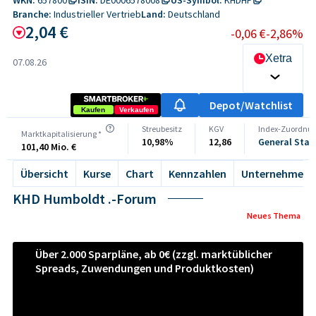
Branche:
Industrieller Vertrieb
Land:
Deutschland
2,04 €
-0,06 €
-2,86%
Xetra
07.08.26
Depot/Watchlist
Kaufen
Verkaufen
Streubesitz
KGV
Index-Zuordnu
Marktkapitalisierung *
10,98%
12,86
General Stan
101,40 Mio. €
Übersicht
Kurse
Chart
Kennzahlen
Unternehmen
KHD Humboldt .-Forum
Neues Thema
Über 2.000 Sparpläne, ab 0€ (zzgl. marktüblicher
Spreads, Zuwendungen und Produktkosten)