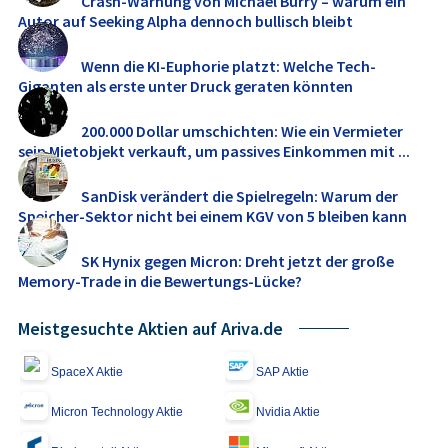
Crash-Warnung von Michael Burry – warum ein
Autor auf Seeking Alpha dennoch bullisch bleibt
Wenn die KI-Euphorie platzt: Welche Tech-
Giganten als erste unter Druck geraten könnten
200.000 Dollar umschichten: Wie ein Vermieter
sein Mietobjekt verkauft, um passives Einkommen mit ...
SanDisk verändert die Spielregeln: Warum der
Speicher-Sektor nicht bei einem KGV von 5 bleiben kann
SK Hynix gegen Micron: Dreht jetzt der große
Memory‑Trade in die Bewertungs-Lücke?
Meistgesuchte Aktien auf Ariva.de
SpaceX Aktie
SAP Aktie
Micron Technology Aktie
Nvidia Aktie