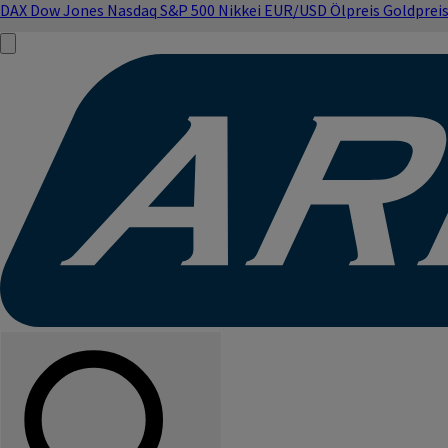
DAX
Dow Jones
Nasdaq
S&P 500
Nikkei
EUR/USD
Ölpreis
Goldprei