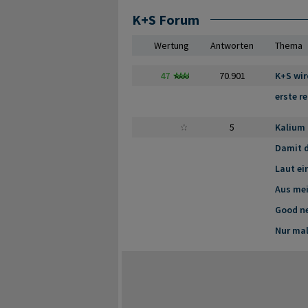
K+S Forum
Wertung
Antworten
Thema
47
70.901
K+S wir
erste r
5
Kalium
Damit d
Laut ei
Aus mei
Good n
Nur mal