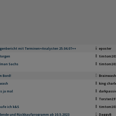
enbericht mit Terminen+Analysten 25.04.07++
eposter
Morgen
timtom10
dman Sachs
timtom10
n Bord!
Brainwash
wash
king charl
is ja mal
darkpassi
Torsten19
aufe ich k&S
timtom10
idende und Rückkaufprogramm ab 10.5.2023
DaggyB