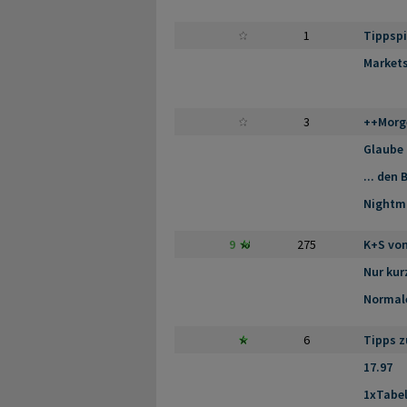
1
Tippspi
Markets
3
++Morge
Glaube 
... den 
Nightm
9
275
K+S von
Nur kur
Normal
6
Tipps z
17.97
1xTabel