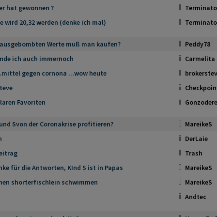
er hat gewonnen ?
Terminato
e wird 20,32 werden (denke ich mal)
Terminato
 ausgebombten Werte muß man kaufen?
Peddy78
inde ich auch immernoch
Carmelita
.mittel gegen cornona ...wow heute
brokerste
teve
Checkpoin
laren Favoriten
Gonzodere
und Svon der Coronakrise profitieren?
MareikeS
h
DerLaie
eitrag
Trash
nke für die Antworten, KInd S ist in Papas
MareikeS
inen shorterfischlein schwimmen
MareikeS
Andtec