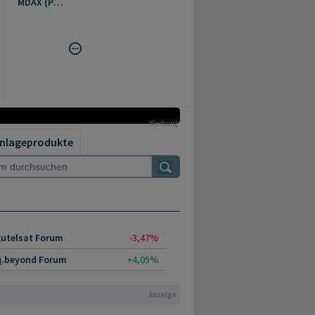
MDAX (Performance)
Werbung
nlageprodukte
Eutelsat Forum
-3,47%
q.beyond Forum
+4,05%
Anzeige