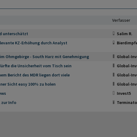
Verfasser
d unterschätzt
Salim R.
elevante KZ-Erhöhung durch Analyst
Bierdimpf
 im Ohmgebirge - South Harz mit Genehmigung
Global-Inv
ürfte die Unsicherheit vom Tisch sein
Global-Inv
nem Bericht des MDR liegen dort viele
Global-Inv
ner Sicht easy 100% zu holen
Global-Inv
ews
Invest5
 zur Info
Terminato