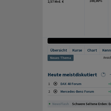
100,00%
2,57 Mrd. €
Übersicht
Kurse
Chart
Kenn
Neues Thema
Ansic
Heute meistdiskutiert
1
DAX 40 Forum
+
2
Mercedes-Benz Forum
+
NewsFlash
Schwere Seltene Erden: E