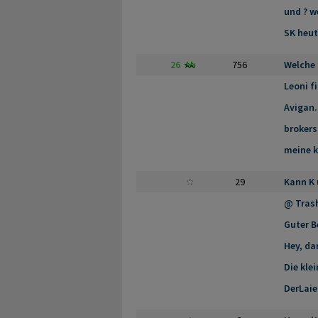
und ? w
SK heut
26
756
Welche
Leoni f
Avigan.
brokers
meine k
29
Kann K 
@ Tras
Guter B
Hey, da
Die kle
DerLaie