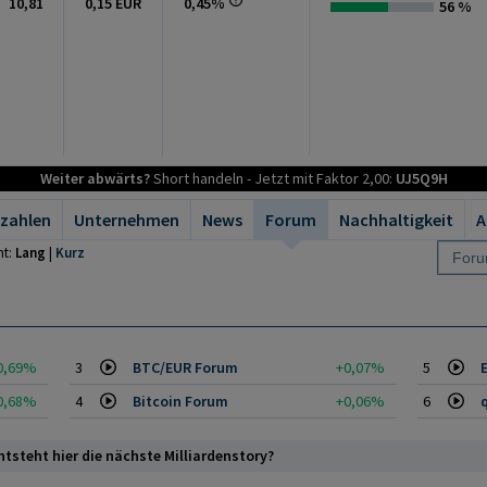
10,81
0,15 EUR
0,45%
56 %
Weiter abwärts?
Short handeln - Jetzt mit Faktor 2,00:
UJ5Q9H
zahlen
Unternehmen
News
Forum
Nachhaltigkeit
A
ht:
Lang
|
Kurz
0,69%
3
BTC/EUR Forum
+0,07%
5
0,68%
4
Bitcoin Forum
+0,06%
6
ntsteht hier die nächste Milliardenstory?