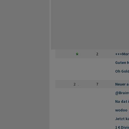
2
+++Morg
Guten 
Oh Gol
2
7
Neuer a
@Brain
Na dat 
wodoo
Jetzt k
1 € Div