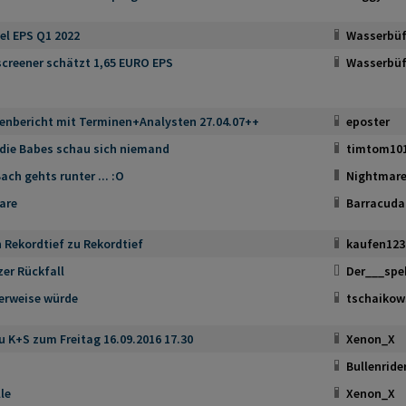
el EPS Q1 2022
Wasserbüf
creener schätzt 1,65 EURO EPS
Wasserbüf
nbericht mit Terminen+Analysten 27.04.07++
eposter
die Babes schau sich niemand
timtom10
Bach gehts runter ... :O
Nightmare
are
Barracuda
 Rekordtief zu Rekordtief
kaufen123
zer Rückfall
Der___spe
erweise würde
tschaikow
u K+S zum Freitag 16.09.2016 17.30
Xenon_X
Bullenride
le
Xenon_X