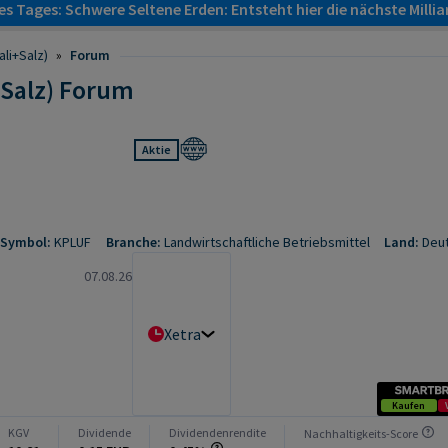
s Tages: Schwere Seltene Erden: Entsteht hier die nächste Milli
ali+Salz)
»
Forum
+Salz) Forum
Aktie
-Symbol:
KPLUF
Branche:
Landwirtschaftliche Betriebsmittel
Land:
Deu
07.08.26
Xetra
Kaufen
KGV
Dividende
Dividendenrendite
Nachhaltigkeits-Score