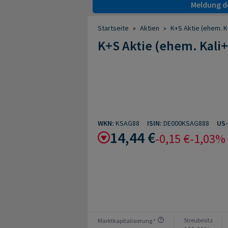
Meldung de
Startseite
»
Aktien
»
K+S Aktie (ehem. K
K+S Aktie (ehem. Kali
WKN:
KSAG88
ISIN:
DE000KSAG888
US
14,44 €
-0,15 €
-1,03%
Streubesitz
Marktkapitalisierung *