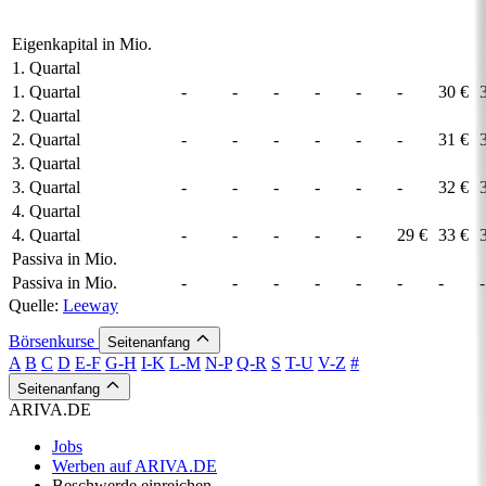
Eigenkapital in Mio.
1. Quartal
1. Quartal
-
-
-
-
-
-
30 €
2. Quartal
2. Quartal
-
-
-
-
-
-
31 €
3. Quartal
3. Quartal
-
-
-
-
-
-
32 €
4. Quartal
4. Quartal
-
-
-
-
-
29 €
33 €
Passiva in Mio.
Passiva in Mio.
-
-
-
-
-
-
-
-
Quelle:
Leeway
Börsenkurse
Seitenanfang
A
B
C
D
E-F
G-H
I-K
L-M
N-P
Q-R
S
T-U
V-Z
#
Seitenanfang
ARIVA.DE
Jobs
Werben auf ARIVA.DE
Beschwerde einreichen