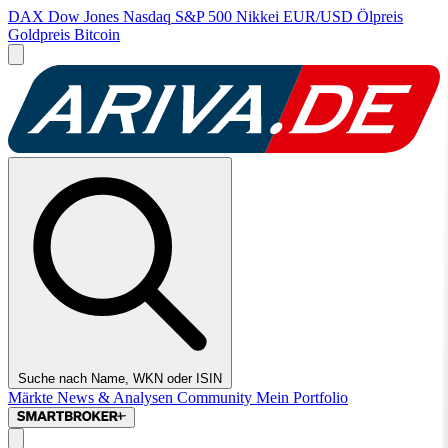
DAX
Dow Jones
Nasdaq
S&P 500
Nikkei
EUR/USD
Ölpreis
Goldpreis
Bitcoin
Suche nach Name, WKN oder ISIN
Märkte
News & Analysen
Community
Mein Portfolio