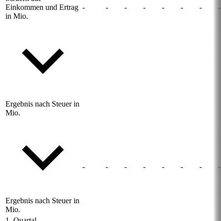
Einkommen und Ertrag
-
-
-
-
-
-
-
-
in Mio.
Ergebnis nach Steuer in
Mio.
-
-
-
-
-
-
-
-
Ergebnis nach Steuer in
Mio.
1. Quartal