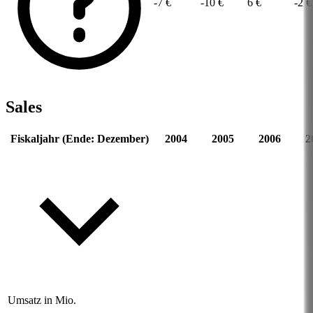
-7 €
-10 €
6 €
-2 €
Sales
Fiskaljahr (Ende: Dezember)
2004
2005
2006
2
Umsatz in Mio.