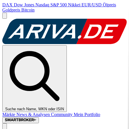
DAX
Dow Jones
Nasdaq
S&P 500
Nikkei
EUR/USD
Ölpreis
Goldpreis
Bitcoin
Suche nach Name, WKN oder ISIN
Märkte
News & Analysen
Community
Mein Portfolio