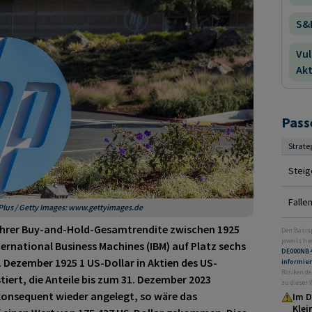
S&P
Vul
Akt
Pass
Strate
Steig
Falle
 Plus / Getty Images: www.gettyimages.de
d ihrer Buy-and-Hold-Gesamtrendite zwischen 1925
Den Basis
jeweils hie
nternational Business Machines (IBM) auf Platz sechs
DE000NB
. Dezember 1925 1 US-Dollar in Aktien des US-
informie
Risiken de
ert, die Anteile bis zum 31. Dezember 2023
zu dieser
konsequent wieder angelegt, so wäre das
Im D
Klei