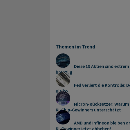
Themen im Trend
Diese 19 Aktien sind extrem 
brenzlig
Fed verliert die Kontrolle
Risiko
Micron-Rücksetzer: Warum d
KI-Chip-Gewinners unterschätzt
AMD und Infineon bleiben a
KI-Gewinner jetzt abheben!