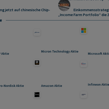
g jetzt auf chinesische Chip-
Einkommensstrategie
„Income Farm Portfolio“ die 
e
Micron Technology Aktie
 Aktie
Microsoft Akt
Infineon Akti
o-Nordisk Aktie
Amazon Aktie