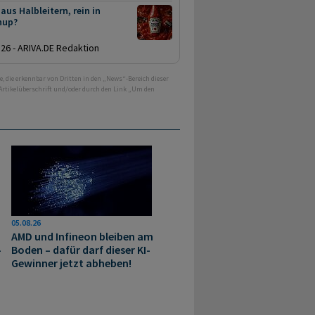
aus Halbleitern, rein in
hup?
.26 - ARIVA.DE Redaktion
e, die erkennbar von Dritten in den „News“-Bereich dieser
 Artikelüberschrift und/oder durch den Link „Um den
05.08.26
AMD und Infineon bleiben am
-
Boden – dafür darf dieser KI-
Gewinner jetzt abheben!