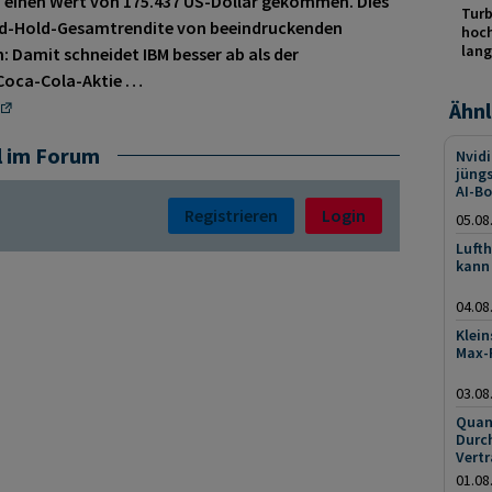
 einen Wert von 175.437 US-Dollar gekommen. Dies
Turb
and-Hold-Gesamtrendite von beeindruckenden
hoch
lang
: Damit schneidet IBM besser ab als der
 Coca-Cola-Aktie …
Ähnl
l im Forum
Nvid
jüngs
AI-B
Registrieren
Login
05.08
Lufth
kann 
04.08
Klein
Max-
03.08
Quan
Durch
Vert
01.08