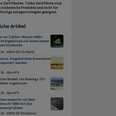
o-Zertifikaten. Turbo-Zertifikate sind
 risikoreiche Produkte und nicht für
fristige Anlage­strategien geeignet.
iche Artikel
ia vor Zahlen: Warum AMDs
te Ergebnisse auf einen neuen
oom hindeuten
.26 - ARIVA.DE US-Markt
ansa: Eingeknickter Dreamliner
repariert werden
.26 - dpa-AFX
stes Modell von Boeings 737-
Reihe zugelassen
.26 - dpa-AFX
tencomputer vor dem
bruch? IBM löst das
rauensproblem
.26 - ARIVA.DE Redaktion