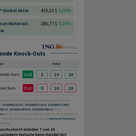
 Global Aktie
410,03 $
0,00%
can Materials
286,77 $
0,00%
ie
Werbung
ende Knock-Outs
gie
Hebel
Call
5
10
20
ender Kurs
Put
5
10
20
nder Kurs
prospekt sowie die Endgültigen Bedingungen finden Sie
r:
DE000NB567D5
,
DE000NB7CMJ8
,
DE000NB7CMF6
,
43DC6
,
DE000NG8P9U8
,
DE000NB49UL8
. Bitte
ren
Sie sich vor Erwerb ausführlich über Funktionsweise und
r Produkte. Bitte beachten Sie auch die
weiteren Hinweise
 Werbung.
urchschnitt erleiden 7 von 10
nanlegern Verluste beim Handel mit