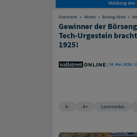
Meldung des T
Startseite
»
Aktien
»
Boeing Aktie
»
N
Gewinner der Börsenge
Tech-Urgestein bracht
1925!
|
16. Mai 2026, 1
A-
A+
Lesemodus