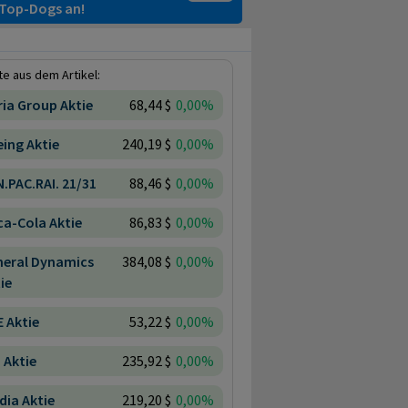
e Top-Dogs an!
e aus dem Artikel:
ria Group Aktie
68,44 $
0,00%
ing Aktie
240,19 $
0,00%
.PAC.RAI. 21/31
88,46 $
0,00%
a-Cola Aktie
86,83 $
0,00%
neral Dynamics
384,08 $
0,00%
ie
 Aktie
53,22 $
0,00%
 Aktie
235,92 $
0,00%
dia Aktie
219,20 $
0,00%