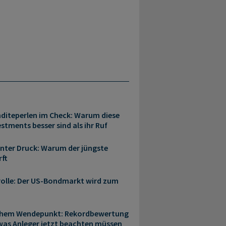
nditeperlen im Check: Warum diese
tments besser sind als ihr Ruf
ter Druck: Warum der jüngste
rft
trolle: Der US-Bondmarkt wird zum
schem Wendepunkt: Rekordbewertung
 was Anleger jetzt beachten müssen