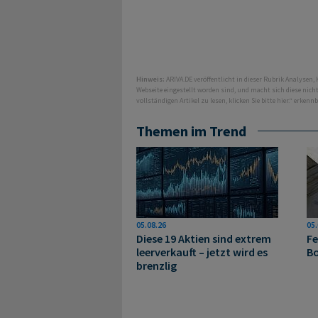
Hinweis:
ARIVA.DE veröffentlicht in dieser Rubrik Analysen,
Webseite eingestellt worden sind, und macht sich diese nic
vollständigen Artikel zu lesen, klicken Sie bitte hier.“ erkenn
Themen im Trend
05.08.26
05.
Diese 19 Aktien sind extrem
Fe
leerverkauft – jetzt wird es
Bo
brenzlig