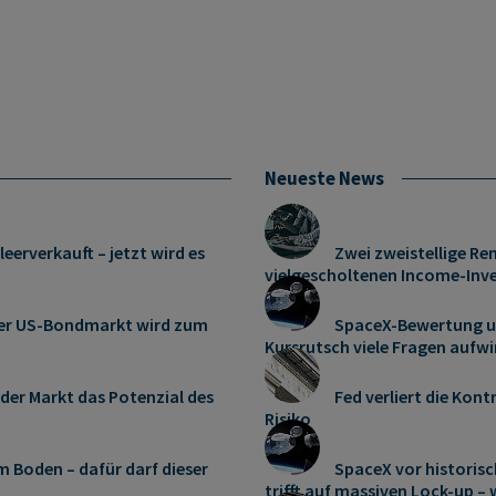
Neueste News
leerverkauft – jetzt wird es
Zwei zweistellige Re
vielgescholtenen Income-Inves
: Der US-Bondmarkt wird zum
SpaceX-Bewertung un
Kursrutsch viele Fragen aufwi
er Markt das Potenzial des
Fed verliert die Kon
Risiko
m Boden – dafür darf dieser
SpaceX vor histori
trifft auf massiven Lock-up –