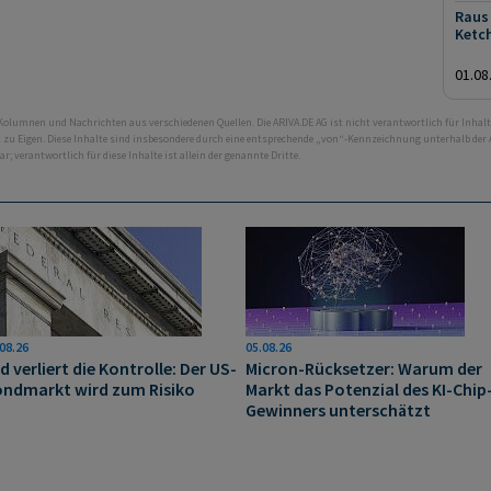
Raus 
Ketc
01.08
 Kolumnen und Nachrichten aus verschiedenen Quellen. Die ARIVA.DE AG ist nicht verantwortlich für Inhalt
ht zu Eigen. Diese Inhalte sind insbesondere durch eine entsprechende „von“-Kennzeichnung unterhalb der
bar; verantwortlich für diese Inhalte ist allein der genannte Dritte.
08.26
05.08.26
d verliert die Kontrolle: Der US-
Micron-Rücksetzer: Warum der
ndmarkt wird zum Risiko
Markt das Potenzial des KI-Chip
Gewinners unterschätzt