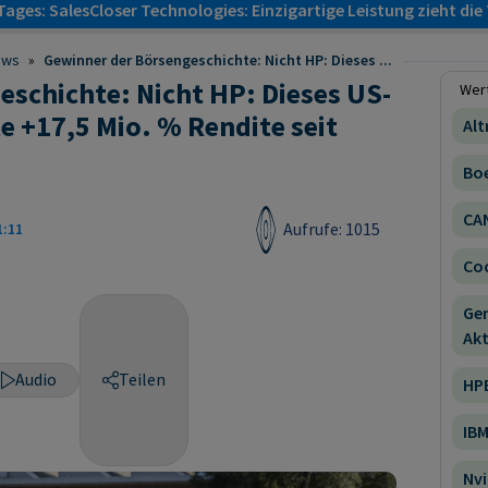
ages: SalesCloser Technologies: Einzigartige Leistung zieht di
ews
»
Gewinner der Börsengeschichte: Nicht HP: Dieses ...
schichte: Nicht HP: Dieses US-
Wert
e +17,5 Mio. % Rendite seit
Alt
Boe
CAN
Aufrufe: 1015
1:11
Coc
Ge
Akt
Audio
Teilen
HPE
IBM
Nvi