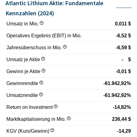
Atlantic Lithium Aktie: Fundamentale
operative Cashflows ist Atlantic Lithium auf
kontinuierlichen Kapitalzugang angewiesen, was mit
Kennzahlen (2024)
Verwässerung und Abhängigkeit von Marktstimmungen
verbunden sein kann
Umsatz in Mio.
0,011 $
ESG- und Reputationsrisiken: Konflikte mit lokalen
Operatives Ergebnis (EBIT) in Mio.
-6,52 $
Gemeinden, Umweltfragen oder Governance-Themen
können Projekte verzögern oder den Zugang zu
Jahresüberschuss in Mio.
-6,59 $
institutionellen Investoren einschränken
l>Ob und in welchem Umfang ein Engagement in Betracht
Umsatz je Aktie
- $
kommt, hängt von der individuellen Risikobereitschaft,
Anlagestrategie und eigenständigen Prüfungen der
Gewinn je Aktie
-0,01 $
jeweiligen Anleger ab.
Gewinnrendite
-61.942,92%
Umsatzrendite
-61.942,92%
Return on Investment
-14,82%
Marktkapitalisierung in Mio.
236,44 $
KGV (Kurs/Gewinn)
-14,29