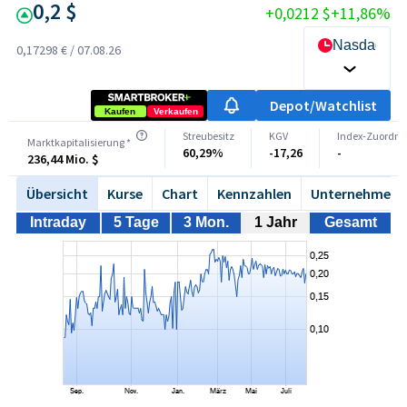
0,2 $
+0,0212 $
+11,86%
Nasdaq OT
0,17298 €
/
07.08.26
Depot/Watchlist
Kaufen
Verkaufen
Streubesitz
KGV
Index-Zuordn
Marktkapitalisierung *
60,29%
-17,26
-
236,44 Mio. $
Übersicht
Kurse
Chart
Kennzahlen
Unternehmen
Intraday
5 Tage
3 Mon.
1 Jahr
Gesamt