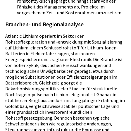
rohstoffzyklisch geprägt und hängt stark von der
Fähigkeit des Managements ab, Projekte im
vorgesehenen Zeit- und Kostenrahmen umzusetzen.
Branchen- und Regionalanalyse
Atlantic Lithium operiert im Sektor der
Rohstoffexploration und -entwicklung mit Spezialisierung
auf Lithium, einem Schlüsselrohstoff für Lithium-Ionen-
Batterien in Elektrofahrzeugen, stationären
Energiespeichern und tragbarer Elektronik. Die Branche ist
von hoher Zyklik, deutlichen Preisschwankungen und
technologischen Unwägbarkeiten geprägt, etwa durch
mögliche Substitutionen oder Effizienzsteigerungen im
Batteriebereich. Gleichzeitig sorgt die
Dekarbonisierungspolitik vieler Staaten für strukturelle
Nachfrageimpulse nach Lithium. Regional ist Ghana ein
etablierter Bergbaustandort mit langjähriger Erfahrung im
Goldabbau, vergleichsweise stabiler politischer Lage und
einer grundsätzlich investorenfreundlichen
Rohstoffgesetzgebung. Dennoch bestehen typische
Schwellenlandrisiken wie regulatorische Änderungen,
Steueranpassungen, infrastrukturelle Engpässe und