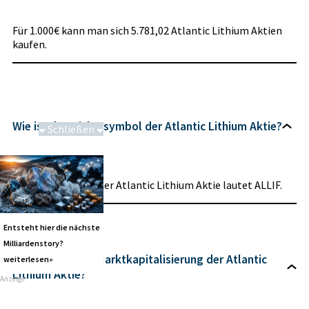
Für 1.000€ kann man sich 5.781,02 Atlantic Lithium Aktien
kaufen.
Wie ist das Tickersymbol der Atlantic Lithium Aktie?
Schließen
Schwere Seltene Erden
Das Tickersymbol der Atlantic Lithium Aktie lautet ALLIF.
Entsteht hier die nächste
Milliardenstory?
Wie hoch ist die Marktkapitalisierung der Atlantic
weiterlesen»
Lithium Aktie?
Anzeige