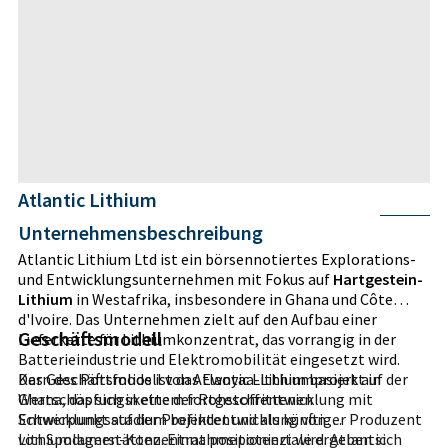
Atlantic Lithium
Unternehmensbeschreibung
Atlantic Lithium Ltd ist ein börsennotiertes Explorations-
und Entwicklungsunternehmen mit Fokus auf
Hartgestein-
Lithium
in Westafrika, insbesondere in Ghana und Côte
d'Ivoire. Das Unternehmen zielt auf den Aufbau einer
Geschäftsmodell
Lieferkette für Lithiumkonzentrat, das vorrangig in der
Batterieindustrie und Elektromobilität eingesetzt wird.
Kern des Portfolios ist das Ewoyaa-Lithiumprojekt in
Das Geschäftsmodell von Atlantic Lithium basiert auf der
Ghana, das sich in einem fortgeschrittenen
Wertschöpfungskette der Rohstoffentwicklung mit
Entwicklungsstadium befindet und als künftiger Produzent
Schwerpunkt auf der Projektentwicklung von
von Spodumen-Konzentrat positioniert wird. Atlantic
Lithiumlagerstätten. Einnahmepotenziale ergeben sich