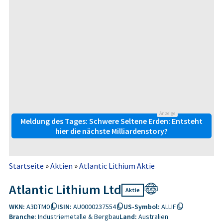
Anzeige
Meldung des Tages: Schwere Seltene Erden: Entsteht
hier die nächste Milliardenstory?
Startseite
»
Aktien
»
Atlantic Lithium Aktie
Atlantic Lithium Ltd
Aktie
WKN:
A3DTM0
ISIN:
AU0000237554
US-Symbol:
ALLIF
Branche:
Industriemetalle & Bergbau
Land:
Australien