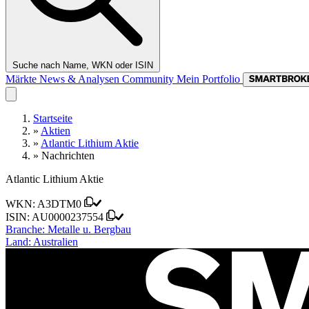
Suche nach Name, WKN oder ISIN
Märkte
News & Analysen
Community
Mein Portfolio
Startseite
»
Aktien
»
Atlantic Lithium Aktie
»
Nachrichten
Atlantic Lithium Aktie
WKN:
A3DTM0
ISIN:
AU0000237554
Branche:
Metalle u. Bergbau
Land:
Australien