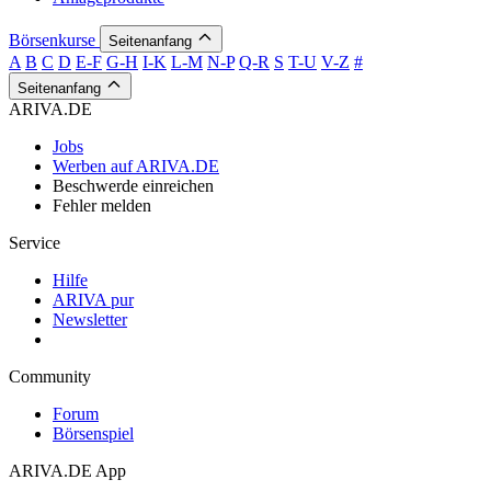
Börsenkurse
Seitenanfang
A
B
C
D
E-F
G-H
I-K
L-M
N-P
Q-R
S
T-U
V-Z
#
Seitenanfang
ARIVA.DE
Jobs
Werben auf ARIVA.DE
Beschwerde einreichen
Fehler melden
Service
Hilfe
ARIVA pur
Newsletter
Community
Forum
Börsenspiel
ARIVA.DE App