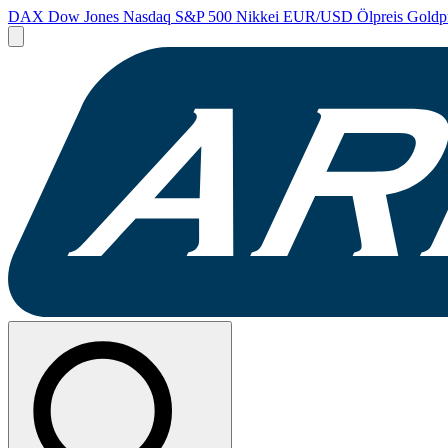
DAX
Dow Jones
Nasdaq
S&P 500
Nikkei
EUR/USD
Ölpreis
Goldp