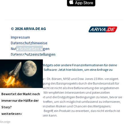
© 2026 ARIVA.DE AG
Impressum
Datenschutzhinweise
Schließen
Nutzungsbedingungen
Datenschutzeinstellungen
Saga bei 0,53 CAD
Kursdaten, Widgets oder andere Finanzinformationen für deine
-
Website oder Software: Jetzt hier klicken, um eine Anfrage zu
stellen.
Alle Angaben ohne Gewähr - Dt. Börsen, NYSE und Dow Jones 15 Min. verzögert.
Werbehinweise:
Die Billigung des Basisprospekts durch die Bundesanstalt für
Finanzdienstleistungsaufsicht ist nicht als ihre Befürwortung der angebotenen
Wertpapiere zu verstehen. Wir empfehlen Interessenten und potenziellen
Bewertet der Markt noch
Anlegern den Basisprospekt und die Endgültigen Bedingungen zu lesen, bevor sie
immer nur die Hälfte der
eine Anlageentscheidung treffen, um sich möglichst umfassend zu informieren,
insbesondere über die potenziellen Risiken und Chancen des Wertpapiers.
Story?
Warnhinweise: Sie sind im Begriff, ein Produkt zu erwerben, das nicht einfach ist
weiterlesen»
und schwer zu verstehen sein kann.
Anzeige