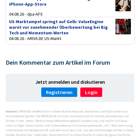
iPhone-App-Store
04.08.26 - dpa-AFX
US-Marktampel springt auf Gelb: ValueEngine
warnt vor zunehmender Überbewertung bei Big
Tech und Momentum-Werten
04.08.26 - ARIVA.DE US-Markt
Dein Kommentar zum Artikel im Forum
Jetzt anmelden und diskutieren
Registrieren
Login
Hinweis:
ARIVA.DE veröffentlicht in dieser Rubrik Analysen, Kolumnen und Nachrichten aus
verschiedenen Quellen. Die ARIVA.DE AG ist nicht verantwortlich für Inhalte, die erkennbar von
Dritten in den „News“-Bereich dieser Webseite eingestellt worden sind, und macht sich diese
nicht zu Eigen. Diese Inhalte sind insbesondere durch eine entsprechende „von“-Kennzeichnung
unterhalb der Artikelüberschrift und/oder durch den Link „Um den vollständigen Artikel zu lesen,
klicken Sie bitte hier.“ erkennbar; verantwortlich für diese Inhalte ist allein der genannte Dritte.