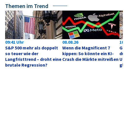
Themen im Trend
09:41 Uhr
08.08.26
10:0
S&P 500 mehr als doppelt 
Wenn die Magnificent 7 
Gold
so teuer wie der 
kippen: So könnte ein KI-
durc
Langfristtrend – droht eine 
Crash die Märkte mitreißen
Unt
brutale Regression?
glei