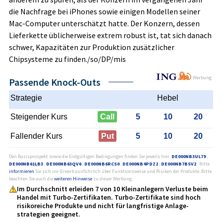
die Nachfrage bei iPhones sowie einigen Modellen seiner
Mac-Computer unterschätzt hatte. Der Konzern, dessen
Lieferkette üblicherweise extrem robust ist, tat sich danach
schwer, Kapazitäten zur Produktion zusätzlicher
Chipsysteme zu finden./so/DP/mis
Werbung
Passende Knock-Outs
Strategie
Hebel
Steigender Kurs
Call
5
10
20
Fallender Kurs
Put
5
10
20
Den Basisprospekt sowie die Endgültigen Bedingungen finden Sie jeweils hier:
DE000NB3UL79
,
DE000NB61LB3
,
DE000NB63QV6
,
DE000NB6RCS0
,
DE000NB4PDZ2
,
DE000NB7BSV2
. Bitte
informieren
Sie sich vor Erwerb ausführlich über Funktionsweise und Risiken der Produkte. Bitte
beachten Sie auch die
weiteren Hinweise
zu dieser Werbung.
Im Durchschnitt erleiden 7 von 10 Kleinanlegern Verluste beim
Handel mit Turbo-Zertifikaten. Turbo-Zertifikate sind hoch
risikoreiche Produkte und nicht für langfristige Anlage­
strategien geeignet.