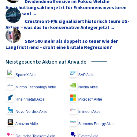
Dividendenoffensive im Fokus: Welche
Ausschüttungsaktien jetzt für Einkommensinvestoren
interessant ...
Crestmont-P/E signalisiert historisch teure US-
Aktien – was das für konservative Anleger jetzt ...
S&P 500 mehr als doppelt so teuer wie der
Langfristtrend – droht eine brutale Regression?
Meistgesuchte Aktien auf Ariva.de
SpaceX Aktie
SAP Aktie
Micron Technology Aktie
Nvidia Aktie
Rheinmetall Aktie
Microsoft Aktie
Novo-Nordisk Aktie
Infineon Aktie
Amazon Aktie
Siemens Energy Aktie
Deutsche Telekom Aktie
Evotec Aktie