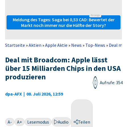
Anzeige
Meldung des Tages: Saga bei 0,53 CAD: Bewertet der
Markt noch immer nur die Hälfte der Story?
Startseite
»
Aktien
»
Apple Aktie
»
News
»
Top-News
»
Deal mit 
Deal mit Broadcom: Apple lässt
über 15 Milliarden Chips in den USA
produzieren
Aufrufe: 354
dpa-AFX
|
08. Juli 2026, 12:59
A-
A+
Lesemodus
Audio
Teilen