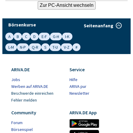
Börsenkurse
Seitenanfang
A
B
C
D
E-F
G-H
I-K
L-M
N-P
Q-R
S
T-U
V-Z
#
ARIVA.DE
Service
Jobs
Hilfe
Werben auf ARIVA.DE
ARIVA pur
Beschwerde einreichen
Newsletter
Fehler melden
Community
ARIVA.DE App
Forum
Börsenspiel