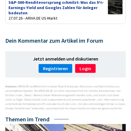
S&P-500-Renditevorsprung schmilzt: Was das 5%-
Earnings-Yield und Googles Zahlen für Anleger
bedeuten
27.07.26 - ARIVA.DE US-Markt
Dein Kommentar zum Artikel im Forum
Jetzt anmelden und diskutieren
Registrieren
Login
Hinweis:
ARIVA.DE veröffentlicht in dieser Rubrik Analysen, Kolumnen und Nachrichten aus
verschiedenen Quellen. Die ARIVA.DE AG ist nicht verantwortlich für Inhalte, die erkennbar von
Dritten in den „News“-Bereich dieser Webseite eingestellt worden sind, und macht sich diese
nicht zu Eigen. Diese Inhalte sind insbesondere durch eine entsprechende „von“-Kennzeichnung
unterhalb der Artikelüberschrift und/oder durch den Link „Um den vollständigen Artikel zu lesen,
klicken Sie bitte hier.“ erkennbar; verantwortlich für diese Inhalte ist allein der genannte Dritte.
Themen im Trend