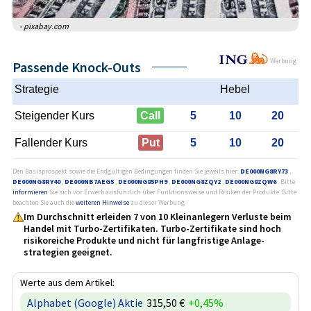
- pixabay.com
Werbung
Passende Knock-Outs
Strategie
Hebel
Steigender Kurs
Call
5
10
20
Fallender Kurs
Put
5
10
20
Den Basisprospekt sowie die Endgültigen Bedingungen finden Sie jeweils hier:
DE000NG8RY73
,
DE000NG8RY40
,
DE000NB7AEG5
,
DE000NG85PH9
,
DE000NG8ZQY2
,
DE000NG8ZQW6
. Bitte
informieren
Sie sich vor Erwerb ausführlich über Funktionsweise und Risiken der Produkte. Bitte
beachten Sie auch die
weiteren Hinweise
zu dieser Werbung.
Im Durchschnitt erleiden 7 von 10 Kleinanlegern Verluste beim
Handel mit Turbo-Zertifikaten. Turbo-Zertifikate sind hoch
risikoreiche Produkte und nicht für langfristige Anlage­
strategien geeignet.
Werte aus dem Artikel:
Alphabet (Google) Aktie
315,50 €
+0,45%