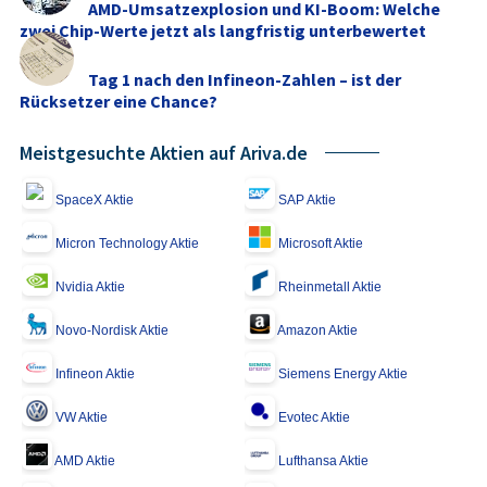
AMD-Umsatzexplosion und KI-Boom: Welche
zwei Chip-Werte jetzt als langfristig unterbewertet
gelten
Tag 1 nach den Infineon-Zahlen – ist der
Rücksetzer eine Chance?
Meistgesuchte Aktien auf Ariva.de
SpaceX Aktie
SAP Aktie
Micron Technology Aktie
Microsoft Aktie
Nvidia Aktie
Rheinmetall Aktie
Novo-Nordisk Aktie
Amazon Aktie
Infineon Aktie
Siemens Energy Aktie
VW Aktie
Evotec Aktie
AMD Aktie
Lufthansa Aktie