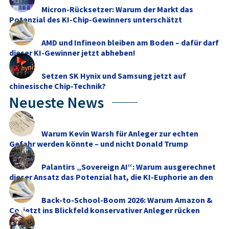
Micron-Rücksetzer: Warum der Markt das
Potenzial des KI-Chip-Gewinners unterschätzt
AMD und Infineon bleiben am Boden – dafür darf
dieser KI-Gewinner jetzt abheben!
Setzen SK Hynix und Samsung jetzt auf
chinesische Chip-Technik?
Neueste News
Warum Kevin Warsh für Anleger zur echten
Gefahr werden könnte – und nicht Donald Trump
Palantirs „Sovereign AI“: Warum ausgerechnet
dieser Ansatz das Potenzial hat, die KI-Euphorie an den
...
Back-to-School-Boom 2026: Warum Amazon &
Co. jetzt ins Blickfeld konservativer Anleger rücken