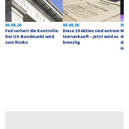
05.08.26
05.08.26
05.0
Fed verliert die Kontrolle: 
Diese 19 Aktien sind extrem 
Mic
Der US-Bondmarkt wird 
leerverkauft – jetzt wird es 
der 
zum Risiko
brenzlig
des
unt