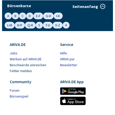
Börsenkurse
Seitenanfang
A
B
C
D
E-F
G-H
I-K
L-M
N-P
Q-R
S
T-U
V-Z
#
ARIVA.DE
Service
Jobs
Hilfe
Werben auf ARIVA.DE
ARIVA pur
Beschwerde einreichen
Newsletter
Fehler melden
Community
ARIVA.DE App
Forum
Börsenspiel