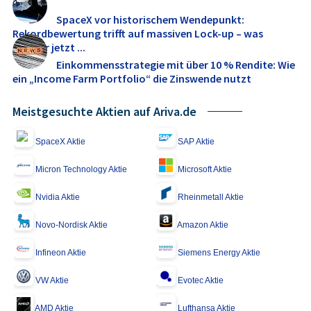
SpaceX vor historischem Wendepunkt:
Rekordbewertung trifft auf massiven Lock-up – was
Anleger jetzt ...
Einkommensstrategie mit über 10 % Rendite: Wie
ein „Income Farm Portfolio“ die Zinswende nutzt
Meistgesuchte Aktien auf Ariva.de
SpaceX Aktie
SAP Aktie
Micron Technology Aktie
Microsoft Aktie
Nvidia Aktie
Rheinmetall Aktie
Novo-Nordisk Aktie
Amazon Aktie
Infineon Aktie
Siemens Energy Aktie
VW Aktie
Evotec Aktie
AMD Aktie
Lufthansa Aktie