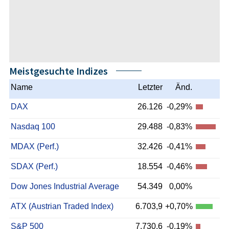
Meistgesuchte Indizes
Name
Letzter
Änd.
DAX
26.126
-0,29%
Nasdaq 100
29.488
-0,83%
MDAX (Perf.)
32.426
-0,41%
SDAX (Perf.)
18.554
-0,46%
Dow Jones Industrial Average
54.349
0,00%
ATX (Austrian Traded Index)
6.703,9
+0,70%
S&P 500
7.730,6
-0,19%