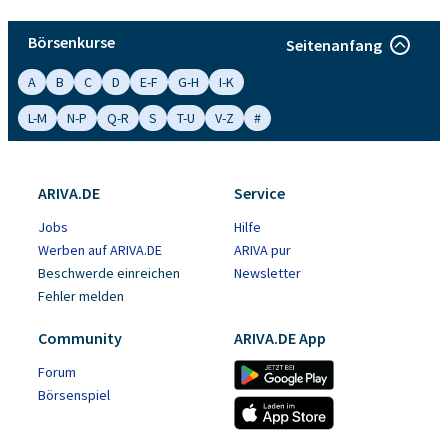
Börsenkurse
Seitenanfang
A
B
C
D
E-F
G-H
I-K
L-M
N-P
Q-R
S
T-U
V-Z
#
ARIVA.DE
Service
Jobs
Hilfe
Werben auf ARIVA.DE
ARIVA pur
Beschwerde einreichen
Newsletter
Fehler melden
Community
ARIVA.DE App
Forum
Börsenspiel