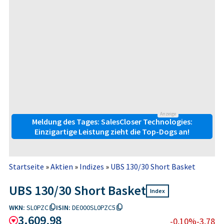
Anzeige
Meldung des Tages: SalesCloser Technologies:
Einzigartige Leistung zieht die Top-Dogs an!
Startseite
»
Aktien
»
Indizes
»
UBS 130/30 Short Basket
UBS 130/30 Short Basket
Index
WKN:
SL0PZC
ISIN:
DE000SL0PZC5
3.609,98
-0,10%
-3,78