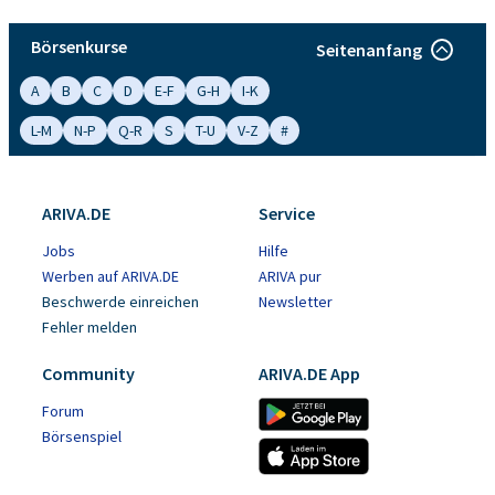
Börsenkurse
Seitenanfang
A
B
C
D
E-F
G-H
I-K
L-M
N-P
Q-R
S
T-U
V-Z
#
ARIVA.DE
Service
Jobs
Hilfe
Werben auf ARIVA.DE
ARIVA pur
Beschwerde einreichen
Newsletter
Fehler melden
Community
ARIVA.DE App
Forum
Börsenspiel