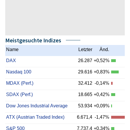
Meistgesuchte Indizes
Name
Letzter
Änd.
DAX
26.287
+0,52%
Nasdaq 100
29.616
+0,83%
MDAX (Perf.)
32.412
-0,14%
SDAX (Perf.)
18.665
+0,42%
Dow Jones Industrial Average
53.934
+0,09%
ATX (Austrian Traded Index)
6.671,4
-1,47%
S&P 500
7.737,4
+0,34%