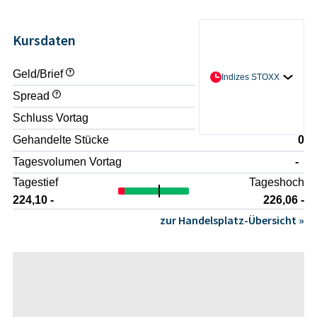
Kursdaten
Geld/Brief
- / -
Indizes STOXX
Spread
-
Schluss Vortag
224,35 -
Gehandelte Stücke
0
Tagesvolumen Vortag
-
Tagestief
Tageshoch
224,10 -
226,06 -
zur Handelsplatz-Übersicht »