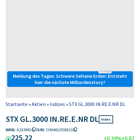
Anzeige
Meldung des Tages: Schwere Seltene Erden: Entsteht
hier die nächste Milliardenstory?
Startseite
»
Aktien
»
Indizes
»
STX GL.3000 IN.RE.E.NR DL
STX GL.3000 IN.RE.E.NR DL
Index
WKN:
A2X3MU
ISIN:
CH0462358810
225,22
+0,39%
+0,87