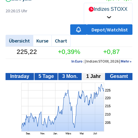
Indizes STOXX
20:26:15 Uhr
Depot/Watchlist
Übersicht
Kurse
Chart
225,22
+0,39%
+0,87
In Euro
: | Indizes STOXX, 20:26 |
Mehr
»
Intraday
5 Tage
3 Mon.
1 Jahr
Gesamt