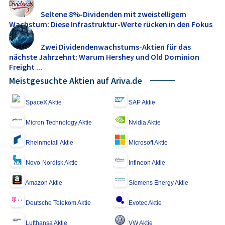
Seltene 8%-Dividenden mit zweistelligem
Wachstum: Diese Infrastruktur-Werte rücken in den Fokus
Zwei Dividendenwachstums-Aktien für das
nächste Jahrzehnt: Warum Hershey und Old Dominion
Freight ...
Meistgesuchte Aktien auf Ariva.de
SpaceX Aktie
SAP Aktie
Micron Technology Aktie
Nvidia Aktie
Rheinmetall Aktie
Microsoft Aktie
Novo-Nordisk Aktie
Infineon Aktie
Amazon Aktie
Siemens Energy Aktie
Deutsche Telekom Aktie
Evotec Aktie
Lufthansa Aktie
VW Aktie