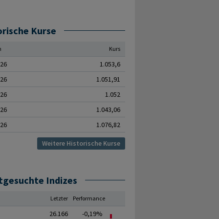
orische Kurse
m
Kurs
.26
1.053,6
.26
1.051,91
.26
1.052
.26
1.043,06
.26
1.076,82
Weitere Historische Kurse
tgesuchte Indizes
Letzter
Performance
26.166
-0,19%