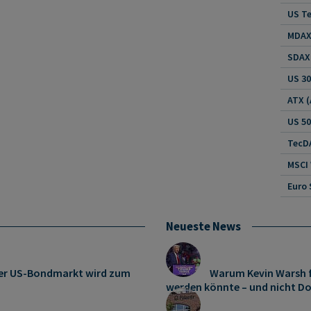
US Te
MDAX 
SDAX 
US 30
US 5
TecDA
MSCI
Euro 
Neueste News
: Der US-Bondmarkt wird zum
Warum Kevin Warsh f
werden könnte – und nicht D