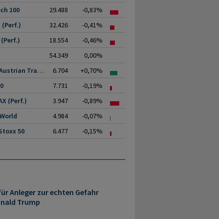
ch 100
29.488
-0,83%
(Perf.)
32.426
-0,41%
(Perf.)
18.554
-0,46%
54.349
0,00%
ATX (Austrian Traded.
6.704
+0,70%
00
7.731
-0,19%
X (Perf.)
3.947
-0,89%
 World
4.984
-0,07%
Stoxx 50
6.477
-0,15%
ür Anleger zur echten Gefahr
onald Trump