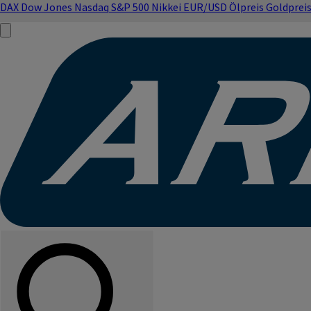
DAX
Dow Jones
Nasdaq
S&P 500
Nikkei
EUR/USD
Ölpreis
Goldprei