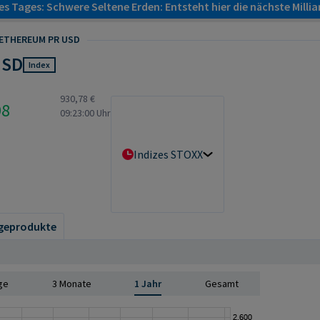
s Tages: Schwere Seltene Erden: Entsteht hier die nächste Milli
ETHEREUM PR USD
USD
Index
930,78 €
98
09:23:00 Uhr
Indizes STOXX
geprodukte
ge
3 Monate
1 Jahr
Gesamt