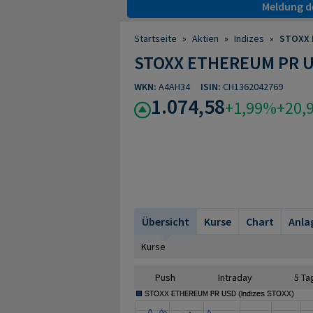
Meldung de
Startseite
»
Aktien
»
Indizes
»
STOXX 
STOXX ETHEREUM PR 
WKN:
A4AH34
ISIN:
CH1362042769
1.074,58
+1,99%
+20,
Übersicht
Kurse
Chart
Anla
Kurse
Push
Intraday
5 Ta