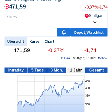
471,59
-0,37%
-1,74
Stuttgart
07.08.26
Depot/Watchlist
Übersicht
Kurse
Chart
471,59
-0,37%
-1,74
In Euro
: | Stuttgart, 07.08.26 |
Mehr
»
Intraday
5 Tage
3 Mon.
1 Jahr
Gesamt