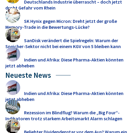
Deutschlands Industrie überrascht – doch jetzt
droht Gefahr vom Rhein
SK Hynix gegen Micron: Dreht jetzt der große
Memory‑Trade in die Bewertungs-Lücke?
SanDisk verändert die Spielregeln: Warum der
Speicher-Sektor nicht bei einem KGV von 5 bleiben kann
Indien und Afrika: Diese Pharma-Aktien könnten
jetzt abheben
Neueste News
Indien und Afrika: Diese Pharma-Aktien könnten
jetzt abheben
Rezession im Blindflug? Warum die „Big Four“-
Indikatoren trotz starkem Arbeitsmarkt Alarm schlagen
Beliebter Dividendenstar vor dem Aus? Warum ein