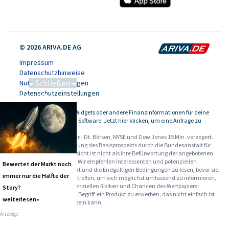
© 2026 ARIVA.DE AG
Impressum
Datenschutzhinweise
Schließen
Nutzungsbedingungen
Datenschutzeinstellungen
Saga bei 0,53 CAD
Kursdaten, Widgets oder andere Finanzinformationen für deine
-
Website oder Software: Jetzt hier klicken, um eine Anfrage zu
stellen.
Alle Angaben ohne Gewähr - Dt. Börsen, NYSE und Dow Jones 15 Min. verzögert.
Werbehinweise:
Die Billigung des Basisprospekts durch die Bundesanstalt für
Finanzdienstleistungsaufsicht ist nicht als ihre Befürwortung der angebotenen
Wertpapiere zu verstehen. Wir empfehlen Interessenten und potenziellen
Bewertet der Markt noch
Anlegern den Basisprospekt und die Endgültigen Bedingungen zu lesen, bevor sie
immer nur die Hälfte der
eine Anlageentscheidung treffen, um sich möglichst umfassend zu informieren,
insbesondere über die potenziellen Risiken und Chancen des Wertpapiers.
Story?
Warnhinweise: Sie sind im Begriff, ein Produkt zu erwerben, das nicht einfach ist
weiterlesen»
und schwer zu verstehen sein kann.
Anzeige