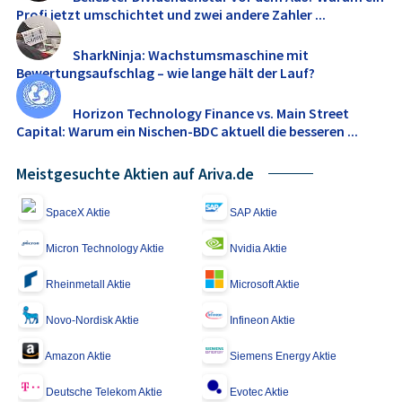
Profi jetzt umschichtet und zwei andere Zahler ...
SharkNinja: Wachstumsmaschine mit
Bewertungsaufschlag – wie lange hält der Lauf?
Horizon Technology Finance vs. Main Street
Capital: Warum ein Nischen-BDC aktuell die besseren ...
Meistgesuchte Aktien auf Ariva.de
SpaceX Aktie
SAP Aktie
Micron Technology Aktie
Nvidia Aktie
Rheinmetall Aktie
Microsoft Aktie
Novo-Nordisk Aktie
Infineon Aktie
Amazon Aktie
Siemens Energy Aktie
Deutsche Telekom Aktie
Evotec Aktie