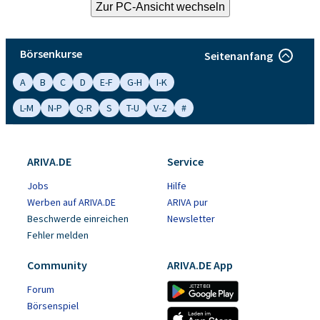
Börsenkurse
Seitenanfang
A
B
C
D
E-F
G-H
I-K
L-M
N-P
Q-R
S
T-U
V-Z
#
ARIVA.DE
Service
Jobs
Hilfe
Werben auf ARIVA.DE
ARIVA pur
Beschwerde einreichen
Newsletter
Fehler melden
Community
ARIVA.DE App
Forum
Börsenspiel