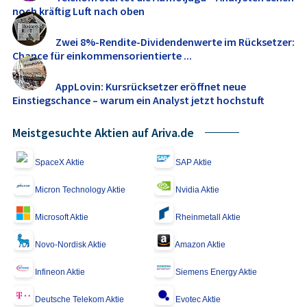
noch kräftig Luft nach oben
Zwei 8%-Rendite-Dividendenwerte im Rücksetzer:
Chance für einkommensorientierte ...
AppLovin: Kursrücksetzer eröffnet neue
Einstiegschance – warum ein Analyst jetzt hochstuft
Meistgesuchte Aktien auf Ariva.de
SpaceX Aktie
SAP Aktie
Micron Technology Aktie
Nvidia Aktie
Microsoft Aktie
Rheinmetall Aktie
Novo-Nordisk Aktie
Amazon Aktie
Infineon Aktie
Siemens Energy Aktie
Deutsche Telekom Aktie
Evotec Aktie