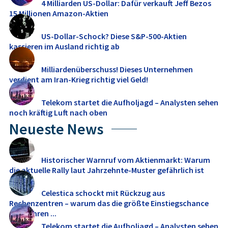
4 Milliarden US-Dollar: Dafür verkauft Jeff Bezos
15 Millionen Amazon-Aktien
US-Dollar-Schock? Diese S&P-500-Aktien
kassieren im Ausland richtig ab
Milliardenüberschuss! Dieses Unternehmen
verdient am Iran-Krieg richtig viel Geld!
Telekom startet die Aufholjagd – Analysten sehen
noch kräftig Luft nach oben
Neueste News
Historischer Warnruf vom Aktienmarkt: Warum
die aktuelle Rally laut Jahrzehnte-Muster gefährlich ist
Celestica schockt mit Rückzug aus
Rechenzentren – warum das die größte Einstiegschance
seit Jahren ...
Telekom startet die Aufholjagd – Analysten sehen