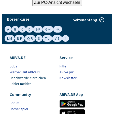
Börsenkurse
Seitenanfang
A
B
C
D
E-F
G-H
I-K
L-M
N-P
Q-R
S
T-U
V-Z
#
ARIVA.DE
Service
Jobs
Hilfe
Werben auf ARIVA.DE
ARIVA pur
Beschwerde einreichen
Newsletter
Fehler melden
Community
ARIVA.DE App
Forum
Börsenspiel