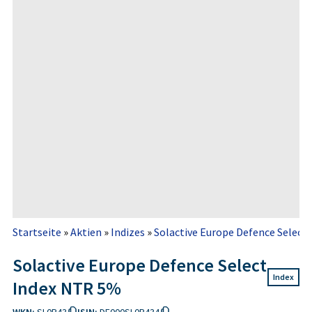
Startseite
»
Aktien
»
Indizes
»
Solactive Europe Defence Select
Solactive Europe Defence Select
Index
Index NTR 5%
WKN:
SL0P43
ISIN:
DE000SL0P434