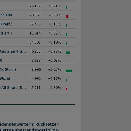
26.182
+0,21%
ch 100
29.365
-0,56%
(Perf.)
32.483
+0,18%
(Perf.)
18.614
+0,32%
54.503
+0,19%
ATX (Austrian Traded.
6.755
+0,77%
00
7.733
+0,03%
X (Perf.)
3.996
+1,25%
 World
4.992
+0,17%
Prime All Share (Kurs)
5.211
-0,30%
idendenwerte im Rücksetzer:
ierte Ruhestandsportfolios?