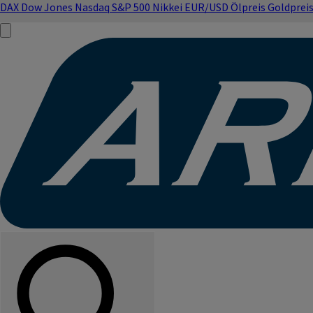
DAX
Dow Jones
Nasdaq
S&P 500
Nikkei
EUR/USD
Ölpreis
Goldprei