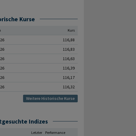
orische Kurse
m
Kurs
.26
116,88
.26
116,83
.26
116,63
.26
116,39
.26
116,17
.26
116,32
Weitere Historische Kurse
tgesuchte Indizes
Letzter
Performance