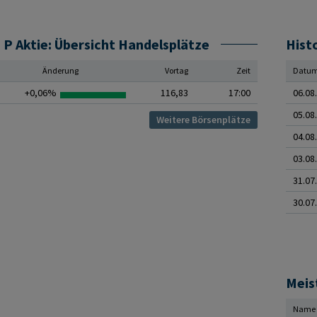
P Aktie: Übersicht Handelsplätze
Hist
Änderung
Vortag
Zeit
Datu
+0,06%
116,83
17:00
06.08
05.08
Weitere Börsenplätze
04.08
03.08
31.07
30.07
Meis
Name