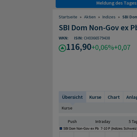
Meldung des Tages
Startseite
»
Aktien
»
Indizes
»
SBI Dom
SBI Dom Non-Gov ex Pb
WKN:
ISIN:
CH0366579438
116,90
+0,06%
+0,07
Übersicht
Kurse
Chart
Anla
Kurse
Push
Intraday
5 Ta