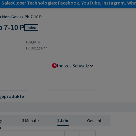
: SalesCloser Technologies: Facebook, YouTube, Instagram, Wha
 Non-Gov ex Pb 7-10 P
 7-10 P
Index
124,86 €
17:00:22 Uhr
Indizes Schweiz
geprodukte
ge
3 Monate
1 Jahr
Gesamt