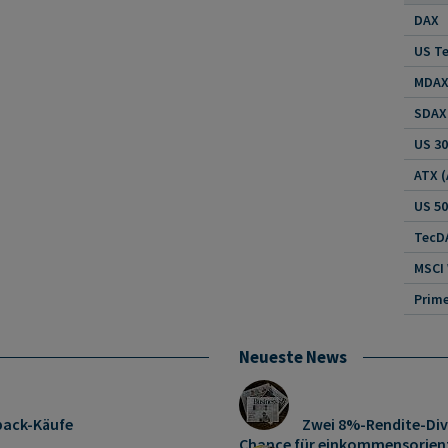
DAX
US Te
MDAX 
SDAX 
US 30
US 5
TecDA
MSCI
Neueste News
pack-Käufe
Zwei 8%-Rendite-Div
Chance für einkommensorient