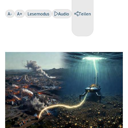
A-
A+
Lesemodus
Audio
Teilen