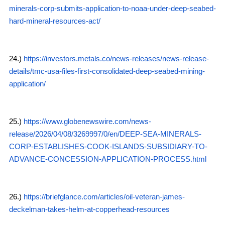
minerals-corp-submits-application-to-noaa-under-deep-seabed-
hard-mineral-resources-act/
24.)
https://investors.metals.co/news-releases/news-release-
details/tmc-usa-files-first-consolidated-deep-seabed-mining-
application/
25.)
https://www.globenewswire.com/news-
release/2026/04/08/3269997/0/en/DEEP-SEA-MINERALS-
CORP-ESTABLISHES-COOK-ISLANDS-SUBSIDIARY-TO-
ADVANCE-CONCESSION-APPLICATION-PROCESS.html
26.)
https://briefglance.com/articles/oil-veteran-james-
deckelman-takes-helm-at-copperhead-resources