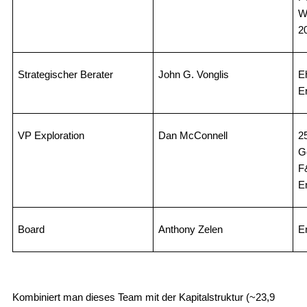
W
2
Strategischer Berater
John G. Vonglis
E
E
VP Exploration
Dan McConnell
2
G
F
E
Board
Anthony Zelen
E
Kombiniert man dieses Team mit der Kapitalstruktur (~23,9