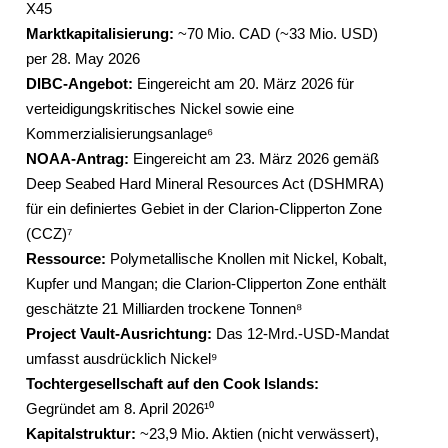
X45
Marktkapitalisierung:
~70 Mio. CAD (~33 Mio. USD)
per 28. May 2026
DIBC-Angebot:
Eingereicht am 20. März 2026 für
verteidigungskritisches Nickel sowie eine
Kommerzialisierungsanlage⁶
NOAA-Antrag:
Eingereicht am 23. März 2026 gemäß
Deep Seabed Hard Mineral Resources Act (DSHMRA)
für ein definiertes Gebiet in der Clarion-Clipperton Zone
(CCZ)⁷
Ressource:
Polymetallische Knollen mit Nickel, Kobalt,
Kupfer und Mangan; die Clarion-Clipperton Zone enthält
geschätzte 21 Milliarden trockene Tonnen⁸
Project Vault-Ausrichtung:
Das 12-Mrd.-USD-Mandat
umfasst ausdrücklich Nickel⁹
Tochtergesellschaft auf den Cook Islands:
Gegründet am 8. April 2026¹⁰
Kapitalstruktur:
~23,9 Mio. Aktien (nicht verwässert),