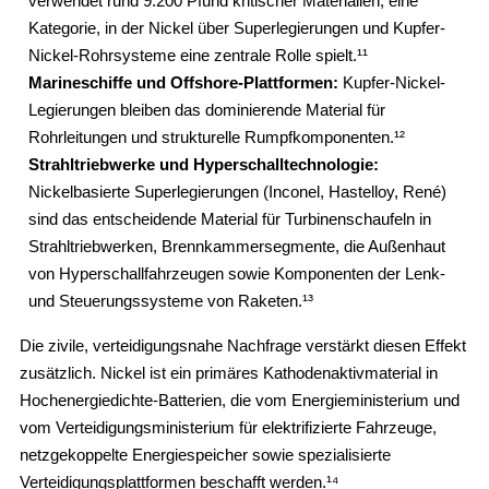
verwendet rund 9.200 Pfund kritischer Materialien, eine
Kategorie, in der Nickel über Superlegierungen und Kupfer-
Nickel-Rohrsysteme eine zentrale Rolle spielt.¹¹
Marineschiffe und Offshore-Plattformen:
Kupfer-Nickel-
Legierungen bleiben das dominierende Material für
Rohrleitungen und strukturelle Rumpfkomponenten.¹²
Strahltriebwerke und Hyperschalltechnologie:
Nickelbasierte Superlegierungen (Inconel, Hastelloy, René)
sind das entscheidende Material für Turbinenschaufeln in
Strahltriebwerken, Brennkammersegmente, die Außenhaut
von Hyperschallfahrzeugen sowie Komponenten der Lenk-
und Steuerungssysteme von Raketen.¹³
Die zivile, verteidigungsnahe Nachfrage verstärkt diesen Effekt
zusätzlich. Nickel ist ein primäres Kathodenaktivmaterial in
Hochenergiedichte-Batterien, die vom Energieministerium und
vom Verteidigungsministerium für elektrifizierte Fahrzeuge,
netzgekoppelte Energiespeicher sowie spezialisierte
Verteidigungsplattformen beschafft werden.¹⁴