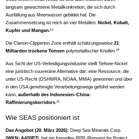
langsam gewachsene Metallkonkretion, die sich durch
Ausfällung aus Meerwasser gebildet hat. Die
Zusammensetzung ist reich an vier Metallen:
Nickel, Kobalt,
Kupfer und Mangan.
¹⁹
Die Clarion-Clipperton Zone enthält schätzungsweise
21
Milliarden trockene Tonnen
polymetallischer Knollen.²⁰
Aus Sicht der US-Verteidigungsindustrie stellt Tiefsee-Nickel
eine juristisch souveräne Alternative dar: eine Ressource, die
unter US-Recht (DSHMRA, NOAA, MMA) gewonnen und über
in den USA genehmigte Verarbeitungswege geführt werden
kann,
außerhalb des Indonesien–China-
Raffinierungskorridors
.²¹
Wie SEAS positioniert ist
Das Angebot (20. März 2026):
Deep Sea Minerals Corp.
(WKN: A420P7)
hat ein formelles RPP (Request for Project