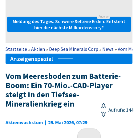
Anzeige
Meldung des Tages: Schwere Seltene Erden: Entsteht
hier die nächste Milliardenstory?
Startseite
»
Aktien
»
Deep Sea Minerals Corp
»
News
»
Vom Meere
Anzeigenspezial
Vom Meeresboden zum Batterie-
Boom: Ein 70-Mio.-CAD-Player
steigt in den Tiefsee-
Mineralienkrieg ein
Aufrufe: 144
Aktienwachstum
|
29. Mai 2026, 07:29