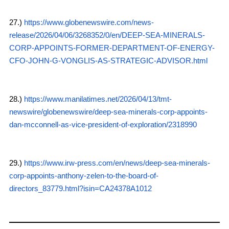
27.)
https://www.globenewswire.com/news-
release/2026/04/06/3268352/0/en/DEEP-SEA-MINERALS-
CORP-APPOINTS-FORMER-DEPARTMENT-OF-ENERGY-
CFO-JOHN-G-VONGLIS-AS-STRATEGIC-ADVISOR.html
28.)
https://www.manilatimes.net/2026/04/13/tmt-
newswire/globenewswire/deep-sea-minerals-corp-appoints-
dan-mcconnell-as-vice-president-of-exploration/2318990
29.)
https://www.irw-press.com/en/news/deep-sea-minerals-
corp-appoints-anthony-zelen-to-the-board-of-
directors_83779.html?isin=CA24378A1012