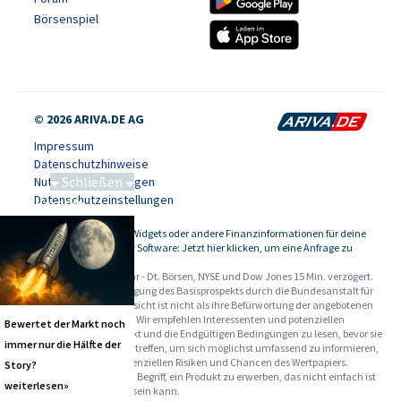
Börsenspiel
© 2026 ARIVA.DE AG
Impressum
Datenschutzhinweise
Schließen
Nutzungsbedingungen
Datenschutzeinstellungen
Saga bei 0,53 CAD
Kursdaten, Widgets oder andere Finanzinformationen für deine
-
Website oder Software: Jetzt hier klicken, um eine Anfrage zu
stellen.
Alle Angaben ohne Gewähr - Dt. Börsen, NYSE und Dow Jones 15 Min. verzögert.
Werbehinweise:
Die Billigung des Basisprospekts durch die Bundesanstalt für
Finanzdienstleistungsaufsicht ist nicht als ihre Befürwortung der angebotenen
Wertpapiere zu verstehen. Wir empfehlen Interessenten und potenziellen
Bewertet der Markt noch
Anlegern den Basisprospekt und die Endgültigen Bedingungen zu lesen, bevor sie
immer nur die Hälfte der
eine Anlageentscheidung treffen, um sich möglichst umfassend zu informieren,
insbesondere über die potenziellen Risiken und Chancen des Wertpapiers.
Story?
Warnhinweise: Sie sind im Begriff, ein Produkt zu erwerben, das nicht einfach ist
weiterlesen»
und schwer zu verstehen sein kann.