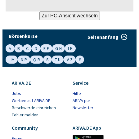
Börsenkurse
Seitenanfang
A
B
C
D
E-F
G-H
I-K
L-M
N-P
Q-R
S
T-U
V-Z
#
ARIVA.DE
Service
Jobs
Hilfe
Werben auf ARIVA.DE
ARIVA pur
Beschwerde einreichen
Newsletter
Fehler melden
Community
ARIVA.DE App
Forum