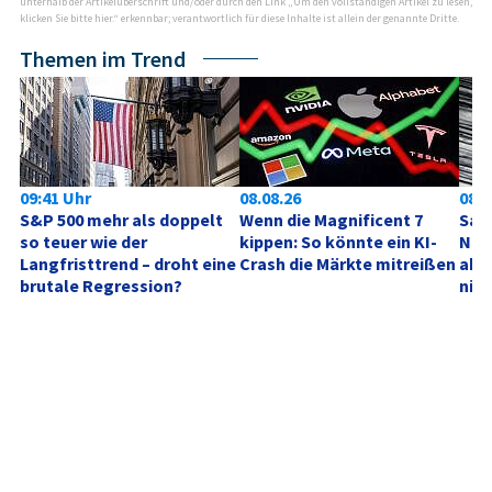
unterhalb der Artikelüberschrift und/oder durch den Link „Um den vollständigen Artikel zu lesen,
klicken Sie bitte hier.“ erkennbar; verantwortlich für diese Inhalte ist allein der genannte Dritte.
Themen im Trend
09:41 Uhr
08.08.26
08.0
S&P 500 mehr als doppelt 
Wenn die Magnificent 7 
SanD
so teuer wie der 
kippen: So könnte ein KI-
Neu
Langfristtrend – droht eine 
Crash die Märkte mitreißen
akt
brutale Regression?
nich