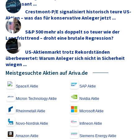
interessant ...
Crestmont-P/E signalisiert historisch teure US-
Aktien – was das für konservative Anleger jetzt ...
S&P 500 mehr als doppelt so teuer wie der
Langfristtrend – droht eine brutale Regression?
US-Aktienmarkt trotz Rekordständen
überbewertet: Warum Anleger sich nicht in Sicherheit
wiegen ...
Meistgesuchte Aktien auf Ariva.de
SpaceX Aktie
SAP Aktie
Micron Technology Aktie
Nvidia Aktie
Rheinmetall Aktie
Microsoft Aktie
Novo-Nordisk Aktie
Infineon Aktie
Amazon Aktie
Siemens Energy Aktie