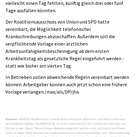
vielleicht einen Tag fehlten, künftig gleich drei oder fünf
Tage ausfallen könnten.
Der Koalitionsausschuss von Union und SPD hatte
vereinbart, die Möglichkeit telefonischer
Krankschreibungen abzuschaffen. Außerdem soll die
verpflichtende Vorlage einer ärztlichen
Arbeitsunfähigkeitsbescheinigung ab dem ersten
Krankheitstag als gesetzliche Regel eingeführt werden -
statt wie bisher am vierten Tag.
In Betrieben sollen abweichende Regeln vereinbart werden
können. Arbeitgeber können auch jetzt schon eine frühere
Vorlage verlangen./mxx/als/DP/jha
Hinweis:
ARIVA.DE veröffentlicht in dieser Rubrik Analysen, Kolumnen und Nachrichten aus
verschiedenen Quellen. Die ARIVA.DE AG ist nicht verantwortlich für Inhalte, die erkennbar von
Dritten in den „News“-Bereich dieser Webseite eingestellt worden sind, und macht sich diese
nicht zu Eigen. Diese Inhalte sind insbesondere durch eine entsprechende „von“-Kennzeichnung