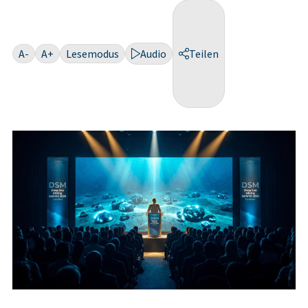
A-
A+
Lesemodus
Audio
Teilen