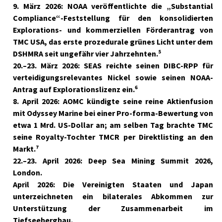
9. März 2026:
NOAA veröffentlichte die „Substantial
Compliance“-Feststellung für den konsolidierten
Explorations- und kommerziellen Förderantrag von
TMC USA, das erste prozedurale grünes Licht unter dem
DSHMRA seit ungefähr vier Jahrzehnten.⁵
20.–23. März 2026:
SEAS reichte seinen DIBC-RPP für
verteidigungsrelevantes Nickel sowie seinen NOAA-
Antrag auf Explorationslizenz ein.⁶
8. April 2026:
AOMC kündigte seine reine Aktienfusion
mit Odyssey Marine bei einer Pro-forma-Bewertung von
etwa 1 Mrd. US-Dollar an; am selben Tag brachte TMC
seine Royalty-Tochter TMCR per Direktlisting an den
Markt.⁷
22.–23. April 2026:
Deep Sea Mining Summit 2026,
London.
April 2026:
Die Vereinigten Staaten und Japan
unterzeichneten ein bilaterales Abkommen zur
Unterstützung der Zusammenarbeit im
Tiefseebergbau.