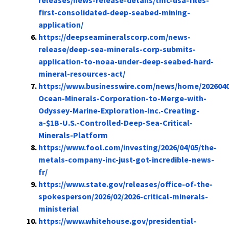
releases/news-release-details/tmc-usa-files-
first-consolidated-deep-seabed-mining-
application/
https://deepseamineralscorp.com/news-
release/deep-sea-minerals-corp-submits-
application-to-noaa-under-deep-seabed-hard-
mineral-resources-act/
https://www.businesswire.com/news/home/2026040
Ocean-Minerals-Corporation-to-Merge-with-
Odyssey-Marine-Exploration-Inc.-Creating-
a-$1B-U.S.-Controlled-Deep-Sea-Critical-
Minerals-Platform
https://www.fool.com/investing/2026/04/05/the-
metals-company-inc-just-got-incredible-news-
fr/
https://www.state.gov/releases/office-of-the-
spokesperson/2026/02/2026-critical-minerals-
ministerial
https://www.whitehouse.gov/presidential-