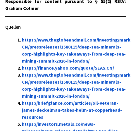
Responsible for content pursuant to § 55(2) RStV:
Graham Colmer
Quellen
https://www.theglobeandmail.com/investing/mark
CN/pressreleases/1580115/deep-sea-minerals-
corp-highlights-key-takeaways-from-deep-sea-
mining-summit-2026-in-london/
https://finance.yahoo.com/quote/SEAS.CN/
https://www.theglobeandmail.com/investing/mark
CN/pressreleases/1580115/deep-sea-minerals-
corp-highlights-key-takeaways-from-deep-sea-
mining-summit-2026-in-london/
https://briefglance.com/articles/oil-veteran-
james-deckelman-takes-helm-at-copperhead-
resources
https://investors.metals.co/news-