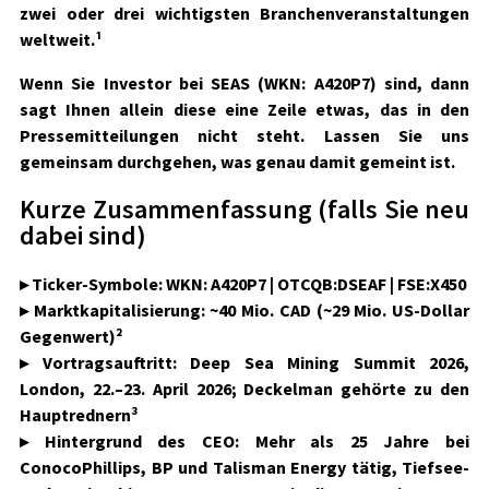
zwei oder drei wichtigsten Branchenveranstaltungen
weltweit.¹
Wenn Sie Investor bei
SEAS
(WKN: A420P7)
sind, dann
sagt Ihnen allein diese eine Zeile etwas, das in den
Pressemitteilungen nicht steht. Lassen Sie uns
gemeinsam durchgehen, was genau damit gemeint ist.
Kurze Zusammenfassung (falls Sie neu
dabei sind)
▸
Ticker-Symbole:
WKN: A420P7 | OTCQB:DSEAF | FSE:X450
▸
Marktkapitalisierung:
~40 Mio. CAD (~29 Mio. US-Dollar
Gegenwert)²
▸
Vortragsauftritt:
Deep Sea Mining Summit 2026,
London, 22.–23. April 2026; Deckelman gehörte zu den
Hauptrednern³
▸
Hintergrund des CEO:
Mehr als 25 Jahre bei
ConocoPhillips, BP und Talisman Energy tätig, Tiefsee-