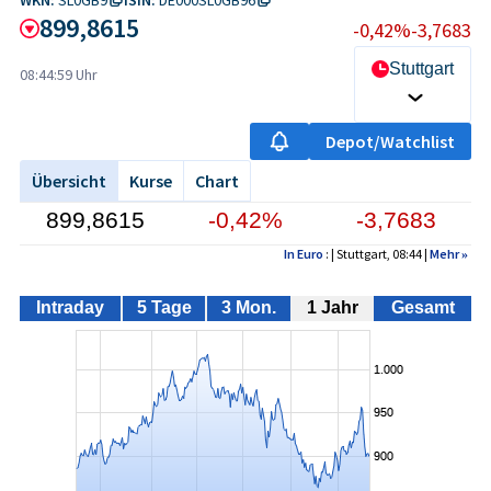
899,8615
-0,42%
-3,7683
Stuttgart
08:44:59 Uhr
Depot/Watchlist
Übersicht
Kurse
Chart
899,8615
-0,42%
-3,7683
In Euro
: | Stuttgart, 08:44 |
Mehr
»
Intraday
5 Tage
3 Mon.
1 Jahr
Gesamt