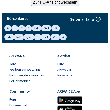
Börsenkurse
Seitenanfang
A
B
C
D
E-F
G-H
I-K
L-M
N-P
Q-R
S
T-U
V-Z
#
ARIVA.DE
Service
Jobs
Hilfe
Werben auf ARIVA.DE
ARIVA pur
Beschwerde einreichen
Newsletter
Fehler melden
Community
ARIVA.DE App
Forum
Börsenspiel