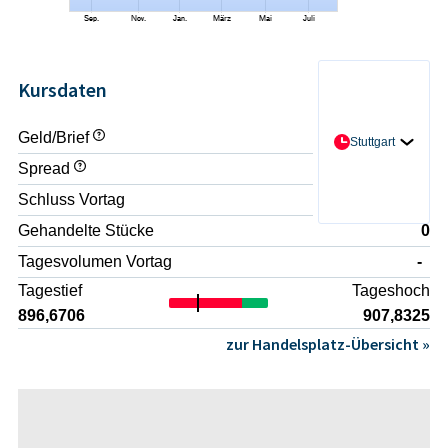
Kursdaten
Geld/Brief
- / -
Stuttgart
Spread
-
Schluss Vortag
903,6298
Gehandelte Stücke
0
Tagesvolumen Vortag
-
Tagestief
Tageshoch
896,6706
907,8325
zur Handelsplatz-Übersicht »