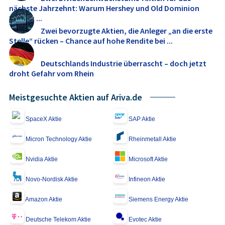
nächste Jahrzehnt: Warum Hershey und Old Dominion
Freight ...
Zwei bevorzugte Aktien, die Anleger „an die erste
Stelle“ rücken – Chance auf hohe Rendite bei ...
Deutschlands Industrie überrascht – doch jetzt
droht Gefahr vom Rhein
Meistgesuchte Aktien auf Ariva.de
SpaceX Aktie
SAP Aktie
Micron Technology Aktie
Rheinmetall Aktie
Nvidia Aktie
Microsoft Aktie
Novo-Nordisk Aktie
Infineon Aktie
Amazon Aktie
Siemens Energy Aktie
Deutsche Telekom Aktie
Evotec Aktie