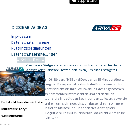
© 2026 ARIVA.DE AG
Impressum
Datenschutzhinweise
Nutzungsbedingungen
Datenschutzeinstellungen
Schließen
Kursdaten, Widgets oder andere Finanzinformationen für deine
Schwere Seltene Erden
-
Website oder Software: Jetzt hier klicken, um eine Anfrage zu
stellen.
Alle Angaben ohne Gewähr - Dt. Börsen, NYSE und Dow Jones 15 Min. verzögert.
Werbehinweise:
Die Billigung des Basisprospekts durch die Bundesanstalt für
Finanzdienstleistungsaufsicht ist nicht als ihre Befürwortung der angebotenen
Wertpapiere zu verstehen. Wir empfehlen Interessenten und potenziellen
Anlegern den Basisprospekt und die Endgültigen Bedingungen zu lesen, bevor sie
Entsteht hier die nächste
eine Anlageentscheidung treffen, um sich möglichst umfassend zu informieren,
insbesondere über die potenziellen Risiken und Chancen des Wertpapiers.
Milliardenstory?
Warnhinweise: Sie sind im Begriff, ein Produkt zu erwerben, das nicht einfach ist
weiterlesen»
und schwer zu verstehen sein kann.
Anzeige