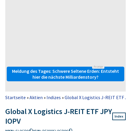
Anzeige
Meldung des Tages: Schwere Seltene Erden: Entsteht
hier die nächste Milliardenstory?
Startseite
»
Aktien
»
Indizes
»
Global X Logistics J-REIT ETF JP
Global X Logistics J-REIT ETF JPY
Index
IOPV
WKN:
SL0GB9
ISIN:
DE000SL0GB96