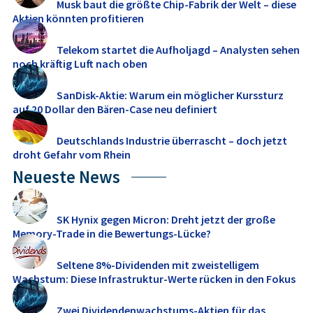
Musk baut die größte Chip-Fabrik der Welt – diese
Aktien könnten profitieren
Telekom startet die Aufholjagd – Analysten sehen
noch kräftig Luft nach oben
SanDisk-Aktie: Warum ein möglicher Kurssturz
auf 20 Dollar den Bären-Case neu definiert
Deutschlands Industrie überrascht – doch jetzt
droht Gefahr vom Rhein
Neueste News
SK Hynix gegen Micron: Dreht jetzt der große
Memory‑Trade in die Bewertungs-Lücke?
Seltene 8%-Dividenden mit zweistelligem
Wachstum: Diese Infrastruktur-Werte rücken in den Fokus
Zwei Dividendenwachstums-Aktien für das