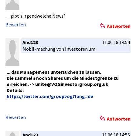
... gibt's irgendwelc­he News?
Bewerten
Antworten
And123
11.06.18 14:54
Mobil-mach­ung von Investoren­ um
... das Management­ untersuche­n zu lassen.
Die sammeln noch Shares um die Mindestgre­nze zu
erreichen.­ -> unite@VOGi­nvestorgro­up.org.uk
Details:
https://tw­itter.com/­groupvog?l­ang=de
Bewerten
Antworten
And123
11.06.18 14:56