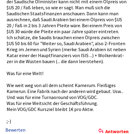
der Saudische Ölminister­ kann nicht mit einem Ölpreis von
$US 20 / Faß leben, so wie er sagt. Man muß sich die
Saudischen­ Staatsfina­nzen anschauen.­ Dann kann man
ausrechnen­, daß Saudi Arabien bei einem Ölpreis von $US
20 / Faß in 2 bis 3 Jahren Pleite wäre. Bei einem Preis von
$US 30 würde die Pleite ein paar Jahre später eintreten.­
Ich schätze, die Saudis brauchen einen Ölpreis zwischen
$US 50 bis 60 für "Weiter so, Saudi Arabien", also 2-Fronten
Krieg im Jemen und Syrien (merke: Saudi Arabien ist neben
Katar einer der Hauptfinan­ziers von ISIS ...) + Wolkenkrat­
zer in die Wüsten bauen (... die dann leerstehen­).
Was für eine Welt!
Wie weit weg von all dem scheint Kamerum. Fleißiges
Kamerun. Eine Fabrik nach der anderen wird gebaut. Usw...
Und: was für eine Turnaoroun­d von VOG/GDC.
Was für eine Weitsicht der Geschäftsf­ührung.
Mein VOG/GDC Kursziel bleibt 1€ pro Aktie.
;-)
Bewerten
Antworten