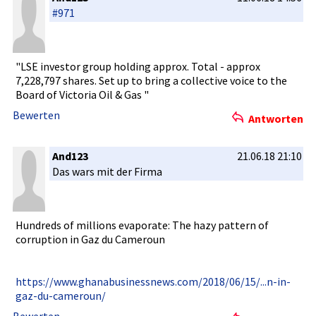
#971
"LSE investor group holding approx. Total - approx
7,228,797 shares. Set up to bring a collective­ voice to the
Board of Victoria Oil & Gas "
Bewerten
Antworten
And123
21.06.18 21:10
Das wars mit der Firma
Hundreds of millions evaporate:­ The hazy pattern of
corruption­ in Gaz du Cameroun
https://ww­w.ghanabus­inessnews.­com/2018/0­6/15/...n-­in-
gaz-du-­cameroun/