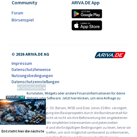
Community
ARIVA.DE App
Forum
Börsenspiel
© 2026 ARIVA.DE AG
Impressum
Datenschutzhinweise
Nutzungsbedingungen
Datenschutzeinstellungen
Schließen
Kursdaten, Widgets oder andere Finanzinformationen für deine
Schwere Seltene Erden
-
Website oder Software: Jetzt hier klicken, um eine Anfrage zu
stellen.
Alle Angaben ohne Gewähr - Dt. Börsen, NYSE und Dow Jones 15 Min. verzögert.
Werbehinweise:
Die Billigung des Basisprospekts durch die Bundesanstalt für
Finanzdienstleistungsaufsicht ist nicht als ihre Befürwortung der angebotenen
Wertpapiere zu verstehen. Wir empfehlen Interessenten und potenziellen
Anlegern den Basisprospekt und die Endgültigen Bedingungen zu lesen, bevor sie
Entsteht hier die nächste
eine Anlageentscheidung treffen, um sich möglichst umfassend zu informieren,