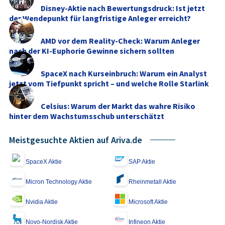
Disney-Aktie nach Bewertungsdruck: Ist jetzt
der Wendepunkt für langfristige Anleger erreicht?
AMD vor dem Reality-Check: Warum Anleger
nach der KI-Euphorie Gewinne sichern sollten
SpaceX nach Kurseinbruch: Warum ein Analyst
jetzt vom Tiefpunkt spricht – und welche Rolle Starlink
...
Celsius: Warum der Markt das wahre Risiko
hinter dem Wachstumsschub unterschätzt
Meistgesuchte Aktien auf Ariva.de
SpaceX Aktie
SAP Aktie
Micron Technology Aktie
Rheinmetall Aktie
Nvidia Aktie
Microsoft Aktie
Novo-Nordisk Aktie
Infineon Aktie