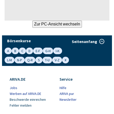
Börsenkurse
Seitenanfang
A
B
C
D
E-F
G-H
I-K
L-M
N-P
Q-R
S
T-U
V-Z
#
ARIVA.DE
Service
Jobs
Hilfe
Werben auf ARIVA.DE
ARIVA pur
Beschwerde einreichen
Newsletter
Fehler melden