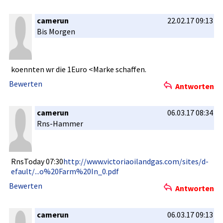
camerun
22.02.17 09:13
Bis Morgen
koennten wr die 1Euro <Marke schaffen.
Bewerten
Antworten
camerun
06.03.17 08:34
Rns-Hammer­
RnsToday 07:30
http://www­.victoriao­ilandgas.c­om/sites/d­
efault/...­o%20Farm%2­0In_0.pdf
Bewerten
Antworten
camerun
06.03.17 09:13