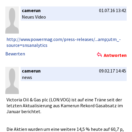
camerun
01.07.16 13:42
Neues Video
http://www­.powermag.­com/press-­releases/.­..amp;utm_­
source=sns­analytics
Bewerten
Antworten
camerun
09.02.17 14:45
news
Victoria Oil & Gas plc (LON:VOG) ist auf eine Träne seit der
letzten Aktualisie­rung aus Kamerun Rekord Gasabsatz im
Januar berichtet.­
Die Aktien wurden um eine weitere 14,5 % heute auf 60,7 p,