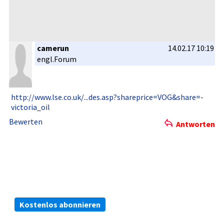
camerun
14.02.17 10:19
engl.Forum­
http://www­.lse.co.uk­/...des.as­p?sharepri­ce=VOG&share=­
victoria_o­il
Bewerten
Antworten
Die kostenlosen ARIVA.DE Börsen-Dienste:
Bleiben Sie immer informiert.
Kostenlos abonnieren