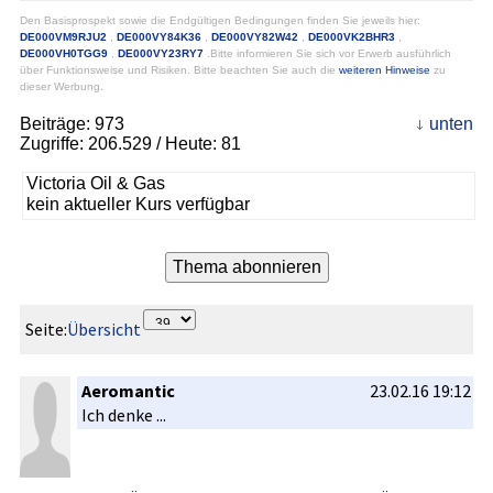
Den Basisprospekt sowie die Endgültigen Bedingungen finden Sie jeweils hier:
DE000VM9RJU2
,
DE000VY84K36
,
DE000VY82W42
,
DE000VK2BHR3
,
DE000VH0TGG9
,
DE000VY23RY7
.Bitte informieren Sie sich vor Erwerb ausführlich
über Funktionsweise und Risiken. Bitte beachten Sie auch die
weiteren Hinweise
zu
dieser Werbung.
Beiträge:
973
unten
Zugriffe:
206.529
/ Heute: 81
Victoria Oil & Gas
kein aktueller Kurs verfügbar
Seite:
Übersicht
Aeromantic
23.02.16 19:12
Ich denke ...