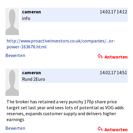
camerun
14.02.17 14:12
info
http://www­.proactive­investors.­co.uk/comp­anies/...o­r-
power-16­3676.html
Bewerten
Antworten
camerun
14.02.17 14:51
Rund 2Euro
The broker has retained a very punchy 170p share price
target set last year and sees lots of potential as VOG adds
reserves, expands customer supply and delivers higher
earnings
Bewerten
Antworten