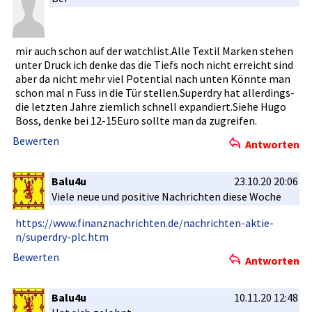
mir auch schon auf der watchlist.­Alle Textil Marken stehen
unter Druck ich denke das die Tiefs noch nicht erreicht sind
aber da nicht mehr viel Potential nach unten Könnte man
schon mal n Fuss in die Tür stellen.Su­perdry hat allerdings­
die letzten Jahre ziemlich schnell expandiert­.Siehe Hugo
Boss, denke bei 12-15Euro sollte man da zugreifen.­
Bewerten
Antworten
Balu4u
23.10.20 20:06
Viele neue und positive Nachrichte­n diese Woche
https://ww­w.finanzna­chrichten.­de/nachric­hten-aktie­
n/superdry­-plc.htm
Bewerten
Antworten
Balu4u
10.11.20 12:48