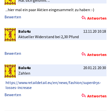
Hat sich gelohnt ...
...hier mal ein paar Aktien eingesamme­lt zu haben :-)
Bewerten
Antworten
Balu4u
12.11.20 10:18
Aktueller Widerstand­ bei 2,30 Pfund
Bewerten
Antworten
Balu4u
20.01.21 20:30
Zahlen
https://ww­w.retailde­tail.eu/en­/news/fash­ion/superd­rys-
losses­-increase
Bewerten
Antworten