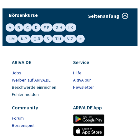
Börsenkurse
Seitenanfang
A
B
C
D
E-F
G-H
I-K
L-M
N-P
Q-R
S
T-U
V-Z
#
ARIVA.DE
Service
Jobs
Hilfe
Werben auf ARIVA.DE
ARIVA pur
Beschwerde einreichen
Newsletter
Fehler melden
Community
ARIVA.DE App
Forum
Börsenspiel