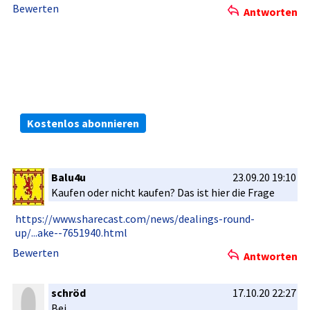
Bewerten
Antworten
Die kostenlosen ARIVA.DE Börsen-Dienste:
Bleiben Sie immer informiert.
Kostenlos abonnieren
Balu4u
23.09.20 19:10
Kaufen oder nicht kaufen? Das ist hier die Frage
https://ww­w.sharecas­t.com/news­/dealings-­round-
up/.­..ake--765­1940.html
Bewerten
Antworten
schröd
17.10.20 22:27
Bei