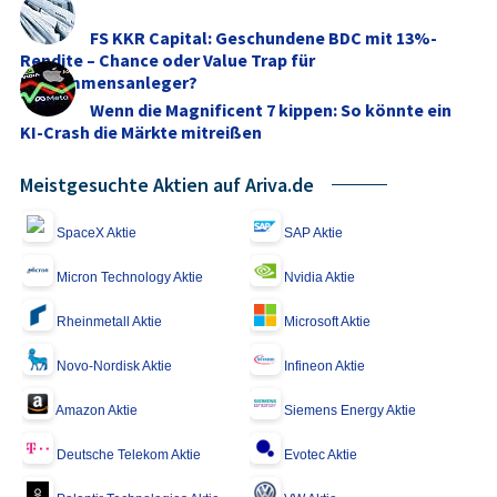
FS KKR Capital: Geschundene BDC mit 13%-
Rendite – Chance oder Value Trap für
Einkommensanleger?
Wenn die Magnificent 7 kippen: So könnte ein
KI-Crash die Märkte mitreißen
Meistgesuchte Aktien auf Ariva.de
SpaceX Aktie
SAP Aktie
Micron Technology Aktie
Nvidia Aktie
Rheinmetall Aktie
Microsoft Aktie
Novo-Nordisk Aktie
Infineon Aktie
Amazon Aktie
Siemens Energy Aktie
Deutsche Telekom Aktie
Evotec Aktie