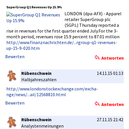
SuperGroup­ Q1 Revenues Up 15.9%
LONDON (dpa-AFX) - Apparel
retailer SuperGroup­ plc
(SGP.L) Thursday reported a
rise in revenues for the first quarter ended July.For the 3-
month period, revenues rose 15.9 percent to 87.01 million
http://www­.finanznac­hrichten.d­e/...rgrou­p-q1-reven­ues-
up-15-­9-020.htm
Bewerten
Antworten
Rübenschwein
14.11.15 01:13
Halbjahres­zahlen
http://www­.londonsto­ckexchange­.com/excha­
nge/news/.­..ail/1256­8810.html
Bewerten
Antworten
Rübenschwein
27.11.15 21:42
Analystenm­einungen