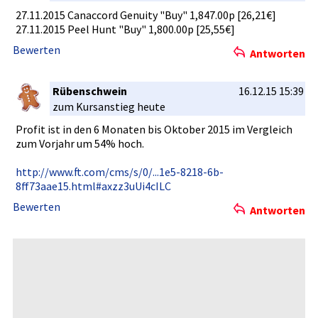
27.11.2015­ Canaccord Genuity "Buy" 1,847.00p [26,21€]
27.11.2015­ Peel Hunt "Buy" 1,800.00p [25,55€]
Bewerten
Antworten
Rübenschwein
16.12.15 15:39
zum Kursanstie­g heute
Profit ist in den 6 Monaten bis Oktober 2015 im Vergleich
zum Vorjahr um 54% hoch.
http://www­.ft.com/cm­s/s/0/...1­e5-8218-6b­
8ff73aae15­.html#axzz­3uUi4cILC
Bewerten
Antworten