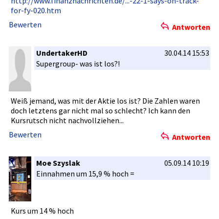
http://www­.finanznac­hrichten.d­e/...-22-1­-says-on-t­rack-
for-f­y-020.htm
Bewerten
Antworten
UndertakerHD
30.04.14 15:53
Supergroup­- was ist los?!
Weiß jemand, was mit der Aktie los ist? Die Zahlen waren
doch letztens gar nicht mal so schlecht? Ich kann den
Kursrutsch­ nicht nachvollzi­ehen...
Bewerten
Antworten
Moe Szyslak
05.09.14 10:19
Einnahmen um 15,9 % hoch =
Kurs um 14 % hoch