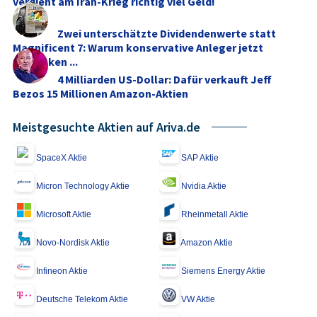
verdient am Iran-Krieg richtig viel Geld!
Zwei unterschätzte Dividendenwerte statt
Magnificent 7: Warum konservative Anleger jetzt
umdenken ...
4 Milliarden US-Dollar: Dafür verkauft Jeff
Bezos 15 Millionen Amazon-Aktien
Meistgesuchte Aktien auf Ariva.de
SpaceX Aktie
SAP Aktie
Micron Technology Aktie
Nvidia Aktie
Microsoft Aktie
Rheinmetall Aktie
Novo-Nordisk Aktie
Amazon Aktie
Infineon Aktie
Siemens Energy Aktie
Deutsche Telekom Aktie
VW Aktie