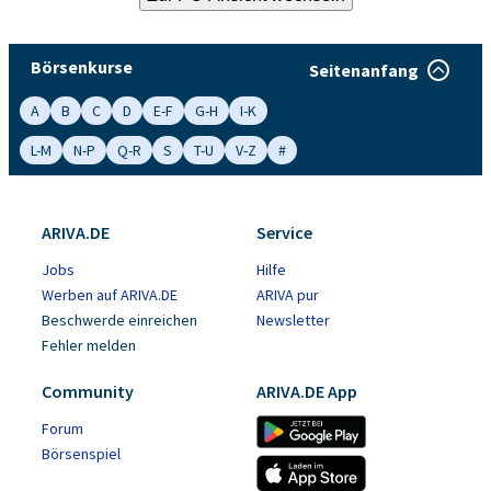
Börsenkurse
Seitenanfang
A
B
C
D
E-F
G-H
I-K
L-M
N-P
Q-R
S
T-U
V-Z
#
ARIVA.DE
Service
Jobs
Hilfe
Werben auf ARIVA.DE
ARIVA pur
Beschwerde einreichen
Newsletter
Fehler melden
Community
ARIVA.DE App
Forum
Börsenspiel