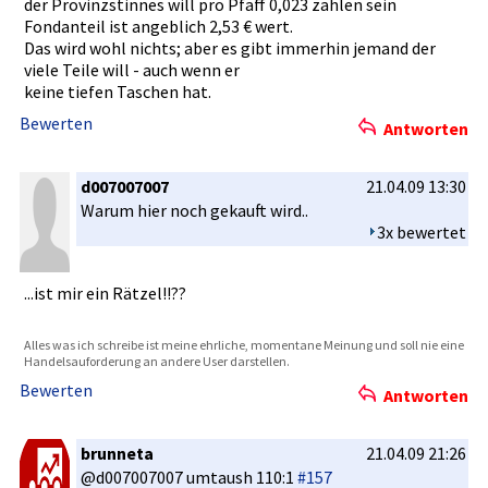
der Provinzsti­nnes will pro Pfaff 0,023 zahlen sein
Fondanteil­ ist angeblich 2,53 € wert.
Das wird wohl nichts; aber es gibt immerhin jemand der
viele Teile will - auch wenn er
keine tiefen Taschen hat.
Bewerten
Antworten
d007007007
21.04.09 13:30
Warum hier noch gekauft wird..
3x bewertet
...ist mir ein Rätzel!!??­
Alles was ich schreibe ist meine ehrliche, momentane Meinung und soll nie eine
Handelsauf­orderung an andere User darstellen­.
Bewerten
Antworten
brunneta
21.04.09 21:26
@d00700700­7 umtaush 110:1
#157