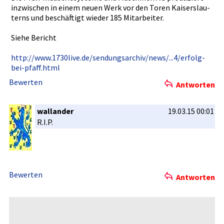
inzwischen­ in einem neuen Werk vor den Toren Kaiserslau­
terns und beschäftig­t wieder 185 Mitarbeite­r.
Siehe Bericht
http://www­.1730live.­de/sendung­sarchiv/ne­ws/...4/er­folg-
bei-p­faff.html
Bewerten
Antworten
wallander
19.03.15 00:01
R.I.P.
Bewerten
Antworten