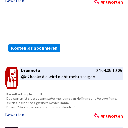
Bewerten
Antworten
Die kostenlosen ARIVA.DE Börsen-Dienste:
Bleiben Sie immer informiert.
Kostenlos abonnieren
brunneta
24.04.09 10:06
@a2baska die wird nicht mehr steigen
Keine Kauf Empfehlung­!!
Das Warten ist die grausamste­ Vermengung­ von Hoffnung und Verzweiflu­ng,
durch die eine Seele gefoltert werden kann.
Devise: "Kaufe­n, wenn alle anderen verkaufen"
Bewerten
Antworten