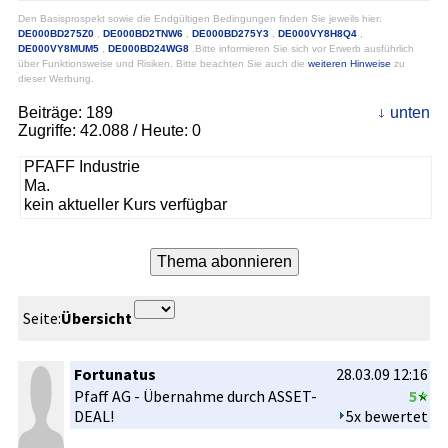
Den Basisprospekt sowie die Endgültigen Bedingungen finden Sie jeweils hier:
DE000BD275Z0
,
DE000BD2TNW6
,
DE000BD275Y3
,
DE000VY8H8Q4
,
DE000VY8MUM5
,
DE000BD24WG8
.Bitte informieren Sie sich vor Erwerb ausführlich
über Funktionsweise und Risiken. Bitte beachten Sie auch die
weiteren Hinweise
zu
dieser Werbung.
Beiträge:
189
unten
Zugriffe:
42.088
/ Heute: 0
PFAFF Industrie
Ma.
kein aktueller Kurs verfügbar
Seite:
Übersicht
Fortunatus
28.03.09 12:16
Pfaff AG - Übernahme durch ASSET-
5
DEAL­!
5x bewertet