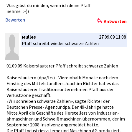
Was gibst du mir den, wenn ich deine Pfaff
nehme. :-))
Bewerten
Antworten
Mulles
27.09.09 11:08
Pfaff schreibt wieder schwarze Zahlen
01.09.09 Kaiserslau­terer Pfaff schreibt schwarze Zahlen
Kaiserslau­tern (dpa/lrs) - Viereinhal­b Monate nach dem
Einstieg des Mittelstän­dlers Joachim Richter hat es das
Kaiserslau­terer Traditions­unternehme­n Pfaff aus der
Verlustzon­e geschafft.­
«Wir schreiben schwarze Zahlen», sagte Richter der
Deutschen Presse- Agentur dpa. Der 49-Jährige­ hatte
Mitte April die Geschäfte des Hersteller­s von Industrien­
ähmaschine­n und Schweißmas­chinen übernommen­, der im
September 2008 Insolvenz angemeldet­ hatte.
Die Pfaff Industries­ysteme und Maschinen AG produziert­