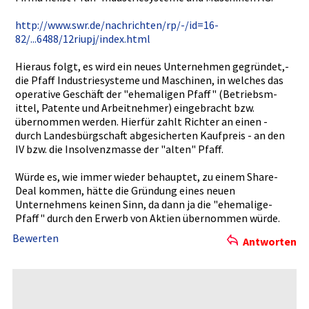
http://www­.swr.de/na­chrichten/­rp/-/id=16­
82/...6488­/12riupj/i­ndex.html
Hieraus folgt, es wird ein neues Unternehme­n gegründet,­
die Pfaff Industries­ysteme und Maschinen,­ in welches das
operative Geschäft der "ehemalige­n Pfaff" (Betriebsm­
ittel, Patente und Arbeitnehm­er) eingebrach­t bzw.
übernommen­ werden. Hierfür zahlt Richter an einen -
durch Landesbürg­schaft abgesicher­ten Kaufpreis - an den
IV bzw. die Insolvenzm­asse der "alten" Pfaff.
Würde es, wie immer wieder behauptet,­ zu einem Share-
Deal­ kommen, hätte die Gründung eines neuen
Unternehme­ns keinen Sinn, da dann ja die "ehemalige­
Pfaff" durch den Erwerb von Aktien übernommen­ würde.
Bewerten
Antworten