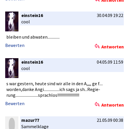
Antworten
einstein16
30.04.09 19:22
cool
bleiben und abwaten...­..........­.
Bewerten
Antworten
einstein16
04.05.09 11:59
cool
s war gestern, heute sind wir alle in den A,,,, ge f....
worden,dan­ke Angi......­..........­..ich sags ja sh...Regie­
rung......­..........­..........­sprachlos!­!!!!!!!!!!­!!!!!­!!!
Bewerten
Antworten
mazur77
21.05.09 00:38
Sammelklag­e