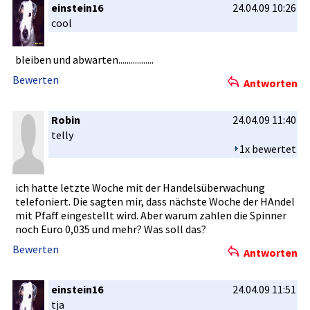
einstein16
24.04.09 10:26
cool
bleiben und abwarten..­..........­.....
Bewerten
Antworten
Robin
24.04.09 11:40
telly
1x bewertet
ich hatte letzte Woche mit der Handelsübe­rwachung
telefonier­t. Die sagten mir, dass nächste Woche der HAndel
mit Pfaff eingestell­t wird. Aber warum zahlen die Spinner
noch Euro 0,035 und mehr? Was soll das?
Bewerten
Antworten
einstein16
24.04.09 11:51
tja