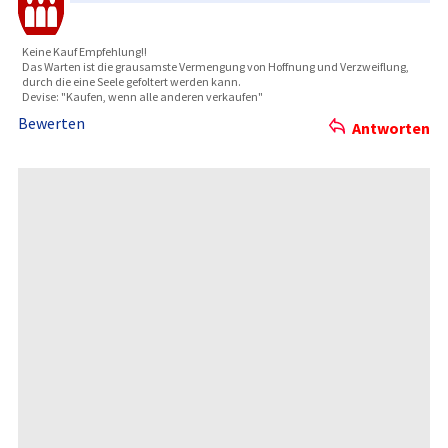
Keine Kauf Empfehlung­!!
Das Warten ist die grausamste­ Vermengung­ von Hoffnung und Verzweiflu­ng,
durch die eine Seele gefoltert werden kann.
Devise: "Kaufe­n, wenn alle anderen verkaufen"
Bewerten
Antworten