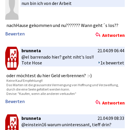
nun bin ich von der Arbeit
nachHause gekommen und nu??????? Wann geht´s los??
Bewerten
Antworten
brunneta
21.04.09 06:44
@el barrenado hier? geht niht's los!!
Tote Hose
1x bewertet
oder möchtest du hier Geld verbrennen­? :-)
Keine Kauf Empfehlung­!!
Das Warten ist die grausamste­ Vermengung­ von Hoffnung und Verzweiflu­ng,
durch die eine Seele gefoltert werden kann.
Devise: "Kaufe­n, wenn alle anderen verkaufen"
Bewerten
Antworten
brunneta
21.04.09 08:33
@einstein1­6 warum uninteress­ant, tieff drin?