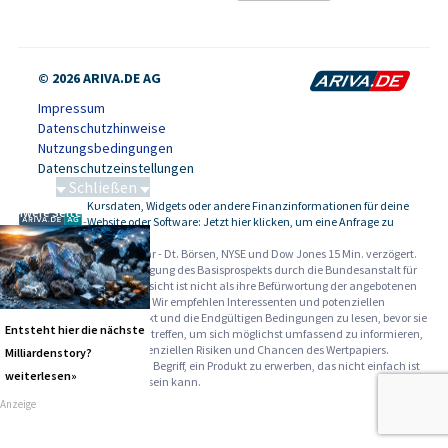
© 2026 ARIVA.DE AG
Impressum
Datenschutzhinweise
Nutzungsbedingungen
Datenschutzeinstellungen
Schließen
Kursdaten, Widgets oder andere Finanzinformationen für deine
Schwere Seltene Erden
-
Website oder Software: Jetzt hier klicken, um eine Anfrage zu
stellen.
Alle Angaben ohne Gewähr - Dt. Börsen, NYSE und Dow Jones 15 Min. verzögert.
Werbehinweise:
Die Billigung des Basisprospekts durch die Bundesanstalt für
Finanzdienstleistungsaufsicht ist nicht als ihre Befürwortung der angebotenen
Wertpapiere zu verstehen. Wir empfehlen Interessenten und potenziellen
Anlegern den Basisprospekt und die Endgültigen Bedingungen zu lesen, bevor sie
Entsteht hier die nächste
eine Anlageentscheidung treffen, um sich möglichst umfassend zu informieren,
insbesondere über die potenziellen Risiken und Chancen des Wertpapiers.
Milliardenstory?
Warnhinweise: Sie sind im Begriff, ein Produkt zu erwerben, das nicht einfach ist
weiterlesen»
und schwer zu verstehen sein kann.
Anzeige