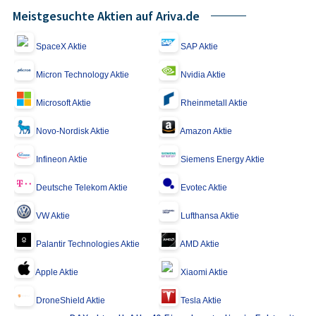
Meistgesuchte Aktien auf Ariva.de
SpaceX Aktie
SAP Aktie
Micron Technology Aktie
Nvidia Aktie
Microsoft Aktie
Rheinmetall Aktie
Novo-Nordisk Aktie
Amazon Aktie
Infineon Aktie
Siemens Energy Aktie
Deutsche Telekom Aktie
Evotec Aktie
VW Aktie
Lufthansa Aktie
Palantir Technologies Aktie
AMD Aktie
Apple Aktie
Xiaomi Aktie
DroneShield Aktie
Tesla Aktie