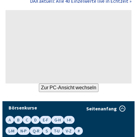
DAX aktuell: Alle 40 Einzelwerte live in Echtzeit »
Börsenkurse
Seitenanfang
A
B
C
D
E-F
G-H
I-K
L-M
N-P
Q-R
S
T-U
V-Z
#