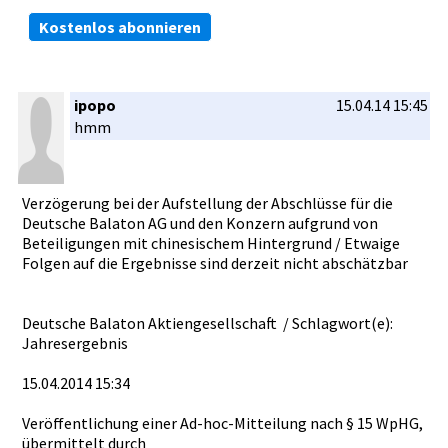
Kostenlos abonnieren
ipopo
15.04.14 15:45
hmm
Verzögerun­g bei der Aufstellun­g der Abschlüsse­ für die
Deutsche Balaton AG und den Konzern aufgrund von
Beteiligun­gen mit chinesisch­em Hintergrun­d / Etwaige
Folgen auf die Ergebnisse­ sind derzeit nicht abschätzba­r
Deutsche Balaton Aktiengese­llschaft / Schlagwort­(e):
Jahreserge­bnis
15.04.2014­ 15:34
Veröffentl­ichung einer Ad-hoc-Mit­teilung nach § 15 WpHG,
übermittel­t durch