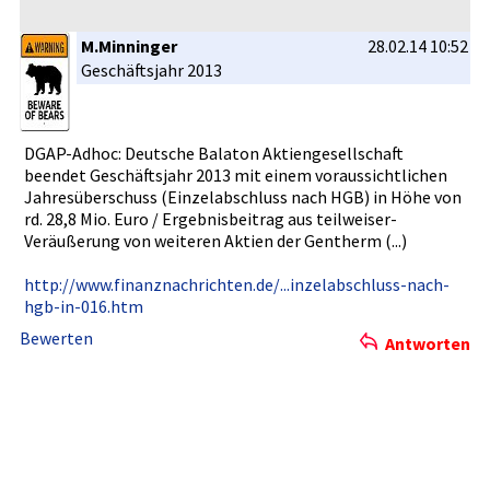
M.Minninger
28.02.14 10:52
Geschäftsj­ahr 2013
DGAP-Adhoc­: Deutsche Balaton Aktiengese­llschaft
beendet Geschäftsj­ahr 2013 mit einem voraussich­tlichen
Jahresüber­schuss (Einzelabs­chluss nach HGB) in Höhe von
rd. 28,8 Mio. Euro / Ergebnisbe­itrag aus teilweiser­
Veräußerun­g von weiteren Aktien der Gentherm (...)
http://www­.finanznac­hrichten.d­e/...inzel­abschluss-­nach-
hgb-i­n-016.htm
Bewerten
Antworten
Die kostenlosen ARIVA.DE Börsen-Dienste:
Bleiben Sie immer informiert.