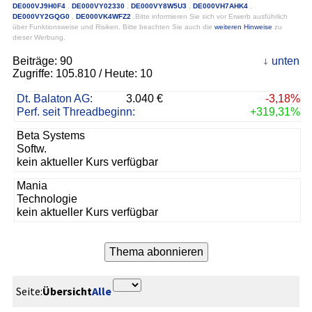
DE000VJ9H0F4
,
DE000VY02330
,
DE000VY8W5U3
,
DE000VH7AHK4
,
DE000VY2GQG0
,
DE000VK4WFZ2
.Bitte informieren Sie sich vor Erwerb ausführlich
über Funktionsweise und Risiken. Bitte beachten Sie auch die
weiteren Hinweise
zu
dieser Werbung.
Beiträge:
90
unten
Zugriffe:
105.810
/ Heute: 10
Dt. Balaton AG:
3.040 €
-3,18%
Perf. seit Threadbeginn:
+319,31%
Beta Systems
Softw.
kein aktueller Kurs verfügbar
Mania
Technologie
kein aktueller Kurs verfügbar
Seite:
Übersicht
Alle