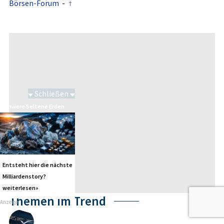
Börsen-Forum
-
Schließen
Schwere Seltene Erden
Entsteht hier die nächste
Milliardenstory?
weiterlesen»
Themen im Trend
Anzeige