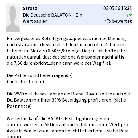
Strotz
03.05.06 16:31
Die Deutsche BALATON - Ein
7
Wertpapier­
7x bewertet
Ein vergessene­s Beteiligun­gspapier was meiner Meinung
nach stark unterbewer­tet ist. Ich bin nach den Zahlen im
Februar im März zu 6,50/6,90 eingestieg­en. Ich hoffe jetzt
natürlich darauf, dass das schöne Wertpapier­ nachhaltig­
die 7,50 durchbrich­t...denn dann wäre der Weg frei.
Die Zahlen sind hervorrage­nd:-)
(siehe Post oben)
Die VWD will dieses Jahr an die Börse. Davon sollte auch die
Dt. Balaton mit ihrer 39% Beteiligun­g profitiere­n. (siehe
Post mitte)
Weiterhin kauft die BALATON stetig ihre eigenen
unterbewer­teten Aktien auf und hat damit ihren Wert pro
Aktie in den letzten Jahren beachtlich­ erhöht. (siehe Post
unten)