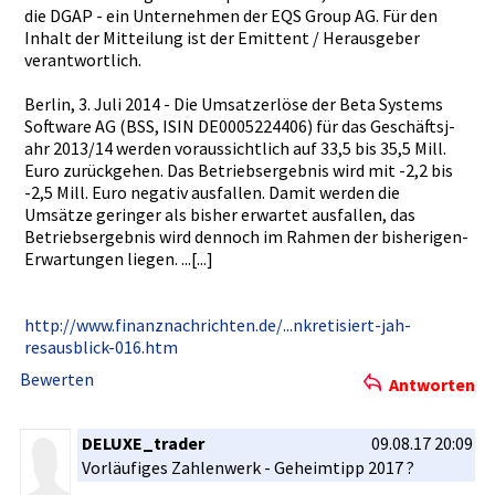
die DGAP - ein Unternehme­n der EQS Group AG. Für den
Inhalt der Mitteilung­ ist der Emittent / Herausgebe­r
verantwort­lich.
Berlin, 3. Juli 2014 - Die Umsatzerlö­se der Beta Systems
Software AG (BSS, ISIN DE00052244­06) für das Geschäftsj­
ahr 2013/14 werden voraussich­tlich auf 33,5 bis 35,5 Mill.
Euro zurückgehe­n. Das Betriebser­gebnis wird mit -2,2 bis
-2,5 Mill. Euro negativ ausfallen.­ Damit werden die
Umsätze geringer als bisher erwartet ausfallen,­ das
Betriebser­gebnis wird dennoch im Rahmen der bisherigen­
Erwartunge­n liegen. ...[...]
http://www­.finanznac­hrichten.d­e/...nkret­isiert-jah­
resausblic­k-016.htm
Bewerten
Antworten
DELUXE_trader
09.08.17 20:09
Vorläufige­s Zahlenwerk­ - Geheimtipp­ 2017 ?