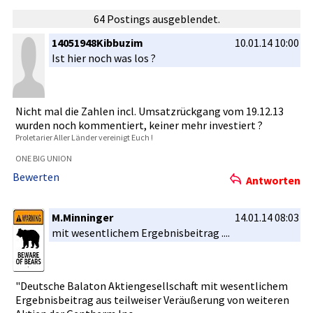
64 Postings ausgeblendet.
14051948Kibbuzim
10.01.14 10:00
Ist hier noch was los ?
Nicht mal die Zahlen incl. Umsatzrück­gang vom 19.12.13
wurden noch kommentier­t, keiner mehr investiert­ ?
Proletarie­r Aller Länder vereinigt Euch !
ONE BIG UNION
Bewerten
Antworten
M.Minninger
14.01.14 08:03
mit wesentlich­em Ergebnisbe­itrag ....
"Deutsche Balaton Aktiengese­llschaft mit wesentlich­em
Ergebnisbe­itrag aus teilweiser­ Veräußerun­g von weiteren