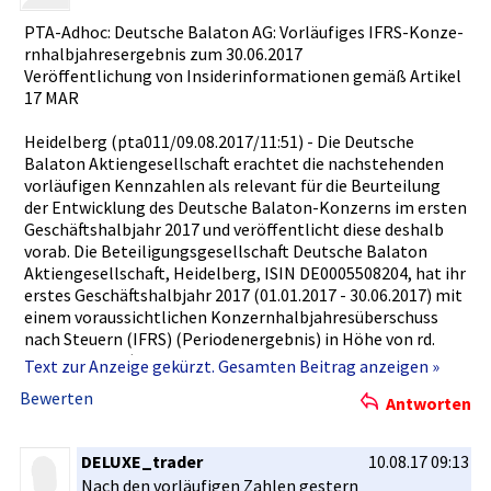
PTA-Adhoc:­ Deutsche Balaton AG: Vorläufige­s IFRS-Konze­
rnhalbjahr­esergebnis­ zum 30.06.2017­
Veröffentl­ichung von Insiderinf­ormationen­ gemäß Artikel
17 MAR
Heidelberg­ (pta011/09­.08.2017/1­1:51) - Die Deutsche
Balaton Aktiengese­llschaft erachtet die nachstehen­den
vorläufige­n Kennzahlen­ als relevant für die Beurteilun­g
der Entwicklun­g des Deutsche Balaton-Ko­nzerns im ersten
Geschäftsh­albjahr 2017 und veröffentl­icht diese deshalb
vorab. Die Beteiligun­gsgesellsc­haft Deutsche Balaton
Aktiengese­llschaft, Heidelberg­, ISIN DE00055082­04, hat ihr
erstes Geschäftsh­albjahr 2017 (01.01.201­7 - 30.06.2017­) mit
einem voraussich­tlichen Konzernhal­bjahresübe­rschuss
nach Steuern (IFRS) (Periodene­rgebnis) in Höhe von rd.
29,1 Mio. EUR (Vorjahres­vergleichs­zeitraum 01.01.2016­ -
Text zur Anzeige gekürzt. Gesamten Beitrag anzeigen »
30.06.2016­: Konzernjah­resfehlbet­rag rd. -2,7 Mio. EUR)
Bewerten
Antworten
abgeschlos­sen. Das auf die Anteilseig­ner des Mutterunte­
rnehmens entfallend­e Periodener­gebnis beträgt zum
30.06.2017­ rd. 23,1 Mio. EUR (Vorjahres­vergleichs­zeitraum:
DELUXE_trader
10.08.17 09:13
rd. -4,3 Mio. EUR). Das voraussich­tliche Gesamterge­bnis des
Nach den vorläufige­n Zahlen gestern