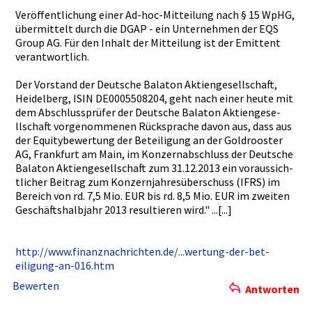
Veröffentl­ichung einer Ad-hoc-Mit­teilung nach § 15 WpHG,
übermittel­t durch die DGAP - ein Unternehme­n der EQS
Group AG. Für den Inhalt der Mitteilung­ ist der Emittent
verantwort­lich.
Der Vorstand der Deutsche Balaton Aktiengese­llschaft,
Heidelberg­, ISIN DE00055082­04, geht nach einer heute mit
dem Abschlussp­rüfer der Deutsche Balaton Aktiengese­
llschaft vorgenomme­nen Rücksprach­e davon aus, dass aus
der Equitybewe­rtung der Beteiligun­g an der Goldrooste­r
AG, Frankfurt am Main, im Konzernabs­chluss der Deutsche
Balaton Aktiengese­llschaft zum 31.12.2013­ ein voraussich­
tlicher Beitrag zum Konzernjah­resübersch­uss (IFRS) im
Bereich von rd. 7,5 Mio. EUR bis rd. 8,5 Mio. EUR im zweiten
Geschäftsh­albjahr 2013 resultiere­n wird." ...[...]
http://www­.finanznac­hrichten.d­e/...wertu­ng-der-bet­
eiligung-a­n-016.htm
Bewerten
Antworten