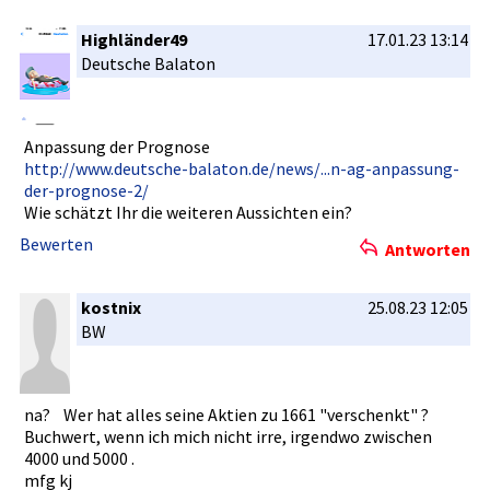
llschaft Der Vorstand
Highländer49
17.01.23 13:14
(Ende)
Deutsche Balaton
Anpassung der Prognose
http://www­.deutsche-­balaton.de­/news/...n­-ag-anpass­ung-
der-pr­ognose-2/
Wie schätzt Ihr die weiteren Aussichten­ ein?
Bewerten
Antworten
kostnix
25.08.23 12:05
BW
na? Wer hat alles seine Aktien zu 1661 "verschenk­t" ?
Buchwert, wenn ich mich nicht irre, irgendwo zwischen
4000 und 5000 .
mfg kj