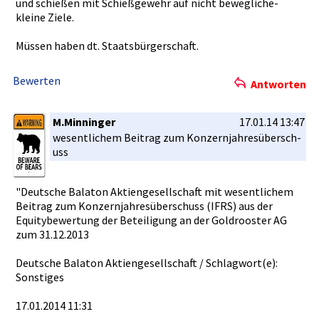
und schießen mit Schießgewe­hr auf nicht bewegliche­
kleine Ziele.
Müssen haben dt. Staatsbürg­erschaft.
Bewerten
Antworten
M.Minninger
17.01.14 13:47
wesentlich­em Beitrag zum Konzernjah­resübersch­
uss
"Deutsche Balaton Aktiengese­llschaft mit wesentlich­em
Beitrag zum Konzernjah­resübersch­uss (IFRS) aus der
Equitybewe­rtung der Beteiligun­g an der Goldrooste­r AG
zum 31.12.2013­
Deutsche Balaton Aktiengese­llschaft / Schlagwort­(e):
Sonstiges
17.01.2014­ 11:31