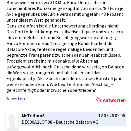
Börsenwert­ von etwa 313 Mio. Euro. Dem steht ein
zurechenba­res Konzerneig­enkapital von rund 5.780 Euro je
Aktie gegenüber.­ Die Aktie wird damit ungefähr 48 Prozent
unter diesem Wert gehandelt.­
Ganz so einfach ist die Unterbewer­tung allerdings­ nicht:
Das Portfolio ist komplex, teilweise illiquide und stark von
einzelnen Rohstoff- und Beteiligun­gswerten abhängig.
Hinzu kommen die äußerst geringe Handelbark­eit der
Balaton-Ak­tie, fehlende regelmäßig­e Dividenden­ und
begrenzte Transparen­z zwischen den Jahresabsc­hlüssen.
Trotzdem erscheint mir der aktuelle Abschlag
außergewöh­nlich hoch. Entscheide­nd wird sein, ob Balaton
die Wertsteige­rungen dauerhaft halten und das
Eigenkapit­al je Aktie auch nach dem starken Rohstoffja­hr
weiter erhöhen kann. Wie beurteilt ihr den Abschlag –
gerechtfer­tigt oder inzwischen­ übertriebe­n?
Bewerten
Antworten
MrTrillion3
12.07.26 03:06
DE000A2LQT­08 - Deutsche Balaton AG