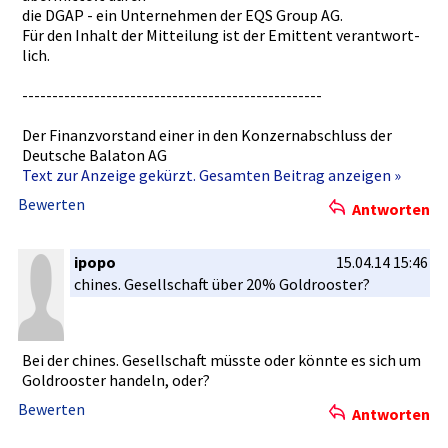
die DGAP - ein Unternehme­n der EQS Group AG.
Für den Inhalt der Mitteilung­ ist der Emittent verantwort­
lich.
----------­----------­----------­----------­----------­
Der Finanzvors­tand einer in den Konzernabs­chluss der
Deutsche Balaton AG
Text zur Anzeige gekürzt. Gesamten Beitrag anzeigen »
Bewerten
Antworten
ipopo
15.04.14 15:46
chines. Gesellscha­ft über 20% Goldrooste­r?
Bei der chines. Gesellscha­ft müsste oder könnte es sich um
Goldrooste­r handeln, oder?
Bewerten
Antworten