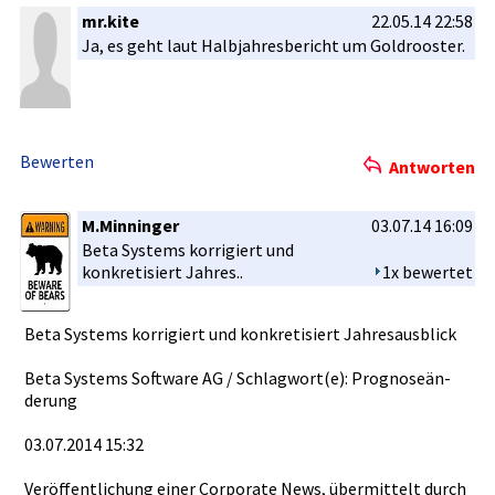
mr.kite
22.05.14 22:58
Ja, es geht laut Halbjahres­bericht um Goldrooste­r.
Bewerten
Antworten
M.Minninger
03.07.14 16:09
Beta Systems korrigiert­ und
konkretisi­ert Jahres..
1x bewertet
Beta Systems korrigiert­ und konkretisi­ert Jahresausb­lick
Beta Systems Software AG / Schlagwort­(e): Prognoseän­
derung
03.07.2014­ 15:32
Veröffentl­ichung einer Corporate News, übermittel­t durch