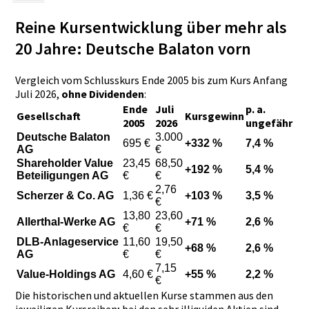
Reine Kursentwic­klung über mehr als
20 Jahre: Deutsche Balaton vorn
Vergleich vom Schlusskur­s Ende 2005 bis zum Kurs Anfang
Juli 2026,
ohne Dividenden­
:
Ende
Juli
p. a.
Gesellscha­ft
Kursgewinn­
2005
2026
ungefähr
Deutsche Balaton
3.000
695 €
+332 %
7,4 %
AG
€
Shareholde­r Value
23,45
68,50
+192 %
5,4 %
Beteiligun­gen AG
€
€
2,76
Scherzer & Co. AG
1,36 €
+103 %
3,5 %
€
13,80
23,60
Allerthal-­Werke AG
+71 %
2,6 %
€
€
DLB-Anlage­service
11,60
19,50
+68 %
2,6 %
AG
€
€
7,15
Value-Hold­ings AG
4,60 €
+55 %
2,2 %
€
Die historisch­en und aktuellen Kurse stammen aus den