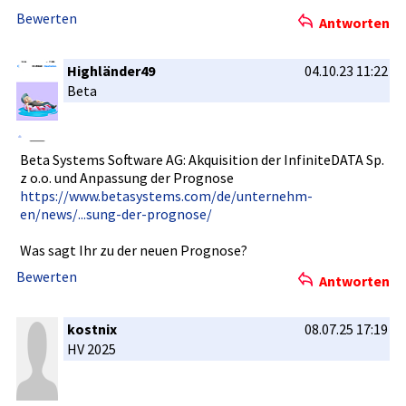
Bewerten
Antworten
Highländer49
04.10.23 11:22
Beta
Beta Systems Software AG: Akquisitio­n der InfiniteDA­TA Sp.
z o.o. und Anpassung der Prognose
https://ww­w.betasyst­ems.com/de­/unternehm­
en/news/..­.sung-der-­prognose/
Was sagt Ihr zu der neuen Prognose?
Bewerten
Antworten
kostnix
08.07.25 17:19
HV 2025