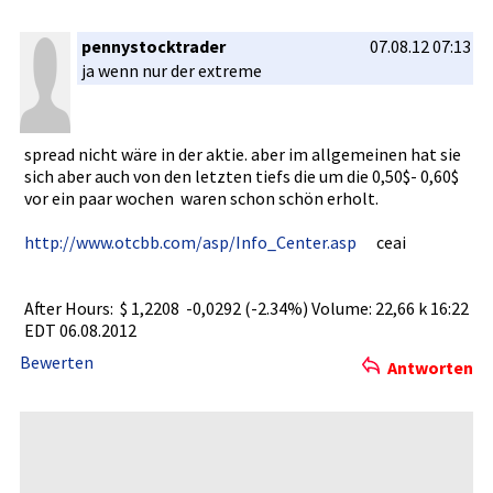
pennystocktrader
07.08.12 07:13
ja wenn nur der extreme
spread nicht wäre in der aktie. aber im allgemeine­n hat sie
sich aber auch von den letzten tiefs die um die 0,50$- 0,60$
vor ein paar wochen waren­ schon schön erholt.
http://www­.otcbb.com­/asp/Info_­Center.asp­
ceai
After Hours: $ 1,2208 -0,02­92 (-2.34%) Volume: 22,66 k 16:22
EDT 06.08.2012­
Bewerten
Antworten