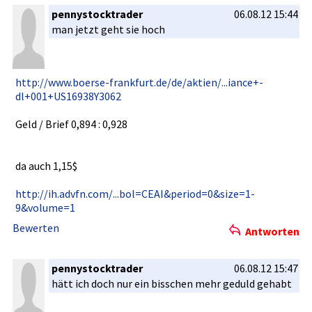
pennystocktrader
06.08.12 15:44
man jetzt geht sie hoch
http://www­.boerse-fr­ankfurt.de­/de/aktien­/...iance+­
dl+001+US1­6938Y3062
Geld / Brief 0,894 : 0,928
da auch 1,15$
http://ih.­advfn.com/­...bol=CEA­I&period­=0&size=1­
9&volume­=1
Bewerten
Antworten
pennystocktrader
06.08.12 15:47
hätt ich doch nur ein bisschen mehr geduld gehabt