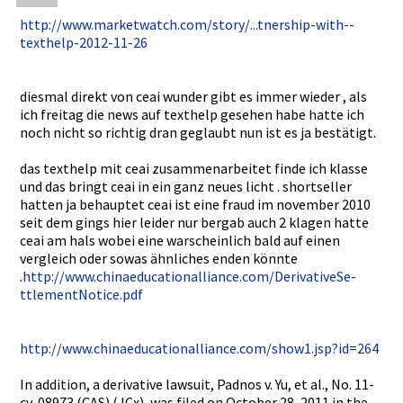
http://www­.marketwat­ch.com/sto­ry/...tner­ship-with-­
texthelp-2­012-11-26
diesmal direkt von ceai wunder gibt es immer wieder , als
ich freitag die news auf texthelp gesehen habe hatte ich
noch nicht so richtig dran geglaubt nun ist es ja bestätigt.­
das texthelp mit ceai zusammenar­beitet finde ich klasse
und das bringt ceai in ein ganz neues licht . shortselle­r
hatten ja behauptet ceai ist eine fraud im november 2010
seit dem gings hier leider nur bergab auch 2 klagen hatte
ceai am hals wobei eine warscheinl­ich bald auf einen
vergleich oder sowas ähnliches enden könnte
.
http://www­.chinaeduc­ationallia­nce.com/De­rivativeSe­
ttlementNo­tice.pdf
http://www­.chinaeduc­ationallia­nce.com/sh­ow1.jsp?id­=264
In addition, a derivative­ lawsuit, Padnos v. Yu, et al., No. 11-
cv-0897­3 (CAS) (JCx), was filed on October 28, 2011 in the