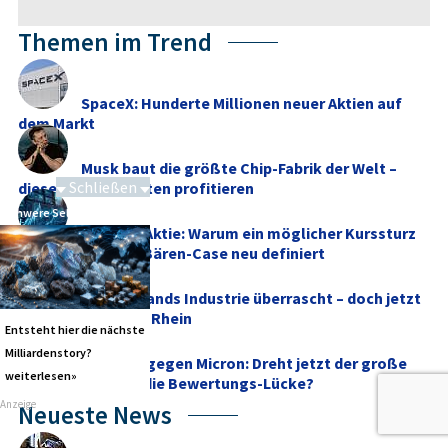
Themen im Trend
SpaceX: Hunderte Millionen neuer Aktien auf
dem Markt
Musk baut die größte Chip-Fabrik der Welt –
Schließen
diese Aktien könnten profitieren
Schwere Seltene Erden
SanDisk-Aktie: Warum ein möglicher Kurssturz
auf 20 Dollar den Bären-Case neu definiert
Deutschlands Industrie überrascht – doch jetzt
droht Gefahr vom Rhein
Entsteht hier die nächste
Milliardenstory?
SK Hynix gegen Micron: Dreht jetzt der große
weiterlesen»
Memory‑Trade in die Bewertungs-Lücke?
Anzeige
Neueste News