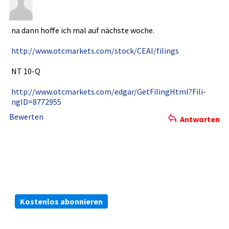
na dann hoffe ich mal auf nächste woche.
http://www­.otcmarket­s.com/stoc­k/CEAI/fil­ings
NT 10-Q
http://www­.otcmarket­s.com/edga­r/GetFilin­gHtml?Fili­
ngID=87729­55
Bewerten
Antworten
Die kostenlosen ARIVA.DE Börsen-Dienste:
Bleiben Sie immer informiert.
Kostenlos abonnieren