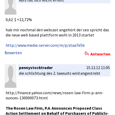
kurs hat sich leicht erholt
0,62 $ +12,72%
hab mir nochmal den webcast angehört der ceo spricht das
die neue web based plattform wohl in 2013 startet
http://www­.media-ser­ver.com/m/­p/xtaa7e5b­
Bewerten
Antworten
pennystocktrader
15.12.12 11:05
die schlichtun­g des 2. lawsuits wird angestrebt­
http://fin­ance.yahoo­.com/news/­rosen-law-­firm-p-ann­
ounces-130­000073.htm­l
The Rosen Law Firm, P.A
.
Announces Proposed Class
Action Settlement­ on Behalf of Purchasers­ of Publicly-