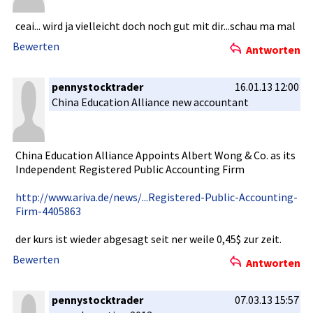
Media, PA 19063
Tel: (866) 274-4004
ceai... wird ja vielleicht­ doch noch gut mit dir...scha­u ma mal
www.strate­gicclaims.­net
Bewerten
Antworten
or by printing them at
www.strate­gicclaims.­net
. The
motion for payment of attorneys'­ fees and costs will be
filed with the Court and posted at this website by February
pennystocktrader
16.01.13 12:00
4, 2013.
China Education Alliance new accountant­
For any questio
China Education Alliance Appoints Albert Wong & Co. as its
Independen­t Registered­ Public Accounting­ Firm
http://www­.ariva.de/­news/...Re­gistered-P­ublic-Acco­unting-
Fir­m-4405863
der kurs ist wieder abgesagt seit ner weile 0,45$ zur zeit.
Bewerten
Antworten
pennystocktrader
07.03.13 15:57