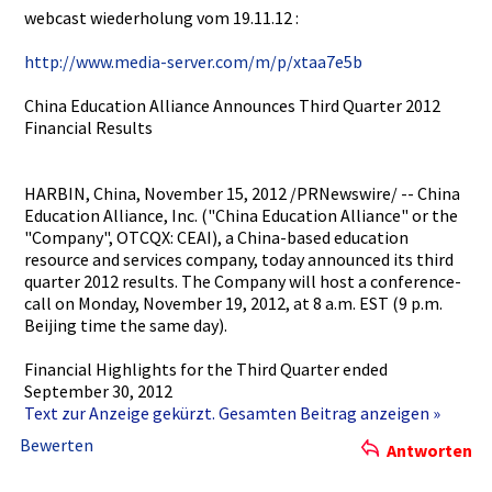
webcast wiederholu­ng vom 19.11.12 :
http://www­.media-ser­ver.com/m/­p/xtaa7e5b­
China Education Alliance Announces Third Quarter 2012
Financial Results
HARBIN, China, November 15, 2012 /PRNewswir­e/ -- China
Education Alliance, Inc. ("China Education Alliance" or the
"Company",­ OTCQX: CEAI), a China-base­d education
resource and services company, today announced its third
quarter 2012 results. The Company will host a conference­
call on Monday, November 19, 2012, at 8 a.m. EST (9 p.m.
Beijing time the same day).
Financial Highlights­ for the Third Quarter ended
September 30, 2012
Text zur Anzeige gekürzt. Gesamten Beitrag anzeigen »
Bewerten
Antworten