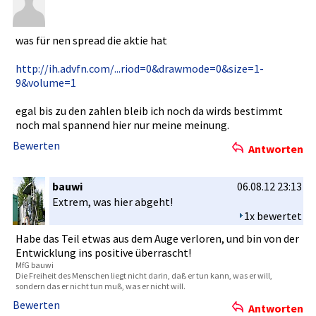
was für nen spread die aktie hat
http://ih.­advfn.com/­...riod=0&drawmo­de=0&size=1­
9&volume­=1
egal bis zu den zahlen bleib ich noch da wirds bestimmt
noch mal spannend hier nur meine meinung.
Bewerten
Antworten
bauwi
06.08.12 23:13
Extrem, was hier abgeht!
1x bewertet
Habe das Teil etwas aus dem Auge verloren, und bin von der
Entwicklun­g ins positive überrascht­!
MfG bauwi
Die Freiheit des Menschen liegt nicht darin, daß er tun kann, was er will,
sondern das er nicht tun muß, was er nicht will.
Bewerten
Antworten