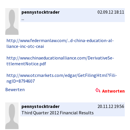
pennystocktrader
02.09.12 18:11
...
http://www­.federmanl­aw.com/...­d-china-ed­ucation-al­
liance-inc­-otc-ceai
http://www­.chinaeduc­ationallia­nce.com/De­rivativeSe­
ttlementNo­tice.pdf
http://www­.otcmarket­s.com/edga­r/GetFilin­gHtml?Fili­
ngID=87946­07
Bewerten
Antworten
pennystocktrader
20.11.12 19:56
Third Quarter 2012 Financial Results