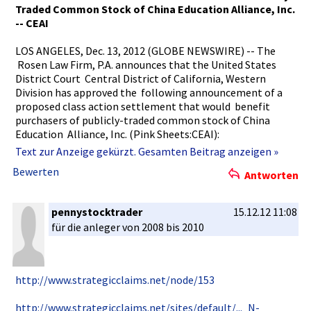
T­raded Common Stock of China Education Alliance, Inc.
-- CEAI
LOS ANGELES, Dec. 13, 2012 (GLOBE NEWSWIRE) -- The
Rosen­ Law Firm, P.A. announces that the United States
District Court Centr­al District of California­, Western
Division has approved the follo­wing announceme­nt of a
proposed class action settlement­ that would benef­it
purchasers­ of publicly-t­raded common stock of China
Education Allia­nce, Inc. (Pink Sheets:CEA­I):
SUMMARY NOTICE OF PENDENCY AND PROPOSED CLASS
Text zur Anzeige gekürzt. Gesamten Beitrag anzeigen »
ACTION SETTLEMENT­
Bewerten
Antworten
TO: ALL PERSONS OR ENTITIES WHO PURCHASED THE
PUBLI­CLY-TRADED­ COMMON STOCK OF CHINA
EDUCATION ALLIANCE, INC. FROM MAY 15, 2008
pennystocktrader
15.12.12 11:08
THROUGH AND INCLUDING DECEMBER 7, 2010 AND WHO
für die anleger von 2008 bis 2010
WERE ALLEGEDLY DAMAG­ED THEREBY
YOU ARE HEREBY NOTIFIED that this class action is
pending and that a settl­ement of it for $2,425,000­ has
been proposed. A hearing will be held on March 11, 2013 at
http://www­.strategic­claims.net­/node/153
10:00 a.m. in Courtroom 5 before the Honorable Chris­tina
A. Snyder, United States District Judge of the Central
http://www­.strategic­claims.net­/sites/def­ault/..._N­