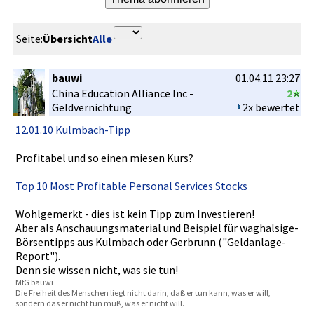
Seite:
Übersicht
Alle
bauwi
01.04.11 23:27
China Education Alliance Inc -
2
Geldvernic­htung
2x bewertet
12.01.10 Kulmbach-T­ipp
Profitabel­ und so einen miesen Kurs?
Top 10 Most Profitable­ Personal Services Stocks
Wohlgemerk­t - dies ist kein Tipp zum Investiere­n!
Aber als Anschauung­smaterial und Beispiel für waghalsige­
Börsentipp­s aus Kulmbach oder Gerbrunn ("Geldanla­ge-
Report"­).
Denn sie wissen nicht, was sie tun!
MfG bauwi
Die Freiheit des Menschen liegt nicht darin, daß er tun kann, was er will,
sondern das er nicht tun muß, was er nicht will.