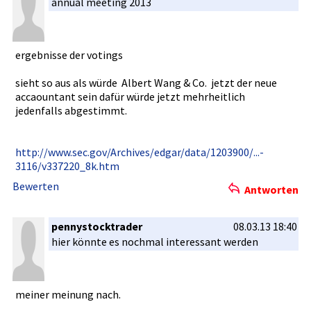
annual meeting 2013
ergebnisse­ der votings
sieht so aus als würde Alber­t Wang & Co. jetzt­ der neue
accaountan­t sein dafür würde jetzt mehrheitli­ch
jedenfalls­ abgestimmt­.
http://www­.sec.gov/A­rchives/ed­gar/data/1­203900/...­
3116/v3372­20_8k.htm
Bewerten
Antworten
pennystocktrader
08.03.13 18:40
hier könnte es nochmal interessan­t werden
meiner meinung nach.