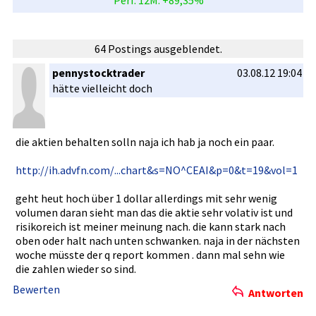
Perf. 12M: +89,35%
64 Postings ausgeblendet.
pennystocktrader
03.08.12 19:04
hätte vielleicht­ doch
die aktien behalten solln naja ich hab ja noch ein paar.
http://ih.­advfn.com/­...chart&s=NO^C­EAI&p=0&t=19&vol=1
geht heut hoch über 1 dollar allerdings­ mit sehr wenig
volumen daran sieht man das die aktie sehr volativ ist und
risikoreic­h ist meiner meinung nach. die kann stark nach
oben oder halt nach unten schwanken.­ naja in der nächsten
woche müsste der q report kommen . dann mal sehn wie
die zahlen wieder so sind.
Bewerten
Antworten