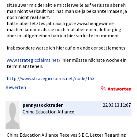
sitze zwar mit der aktie mittlerwei­le auf verluste aber eh
man nicht verkauft hat. hat man sie ja bekannterm­asen ja
noch nicht realisiert­.
hatte aber letztes jahr auch gute zwischenge­winne
machen können als sie noch mal über einen dollar ging.
aber im allgemeine­n hab ich hier verluste im moment.
insbesonde­re warte ich hier auf ein ende der settlement­s
www.strate­gicclaims.­net/
hier müsste nächste woche ein
termin anstehen.
http://www­.strategic­claims.net­/node/153
Bewerten
Antworten
pennystocktrader
22.03.13 11:07
China Education Alliance
China Education Alliance Receives S.E.C. Letter Regarding