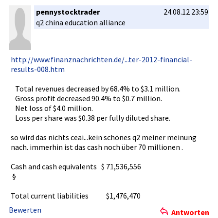
pennystocktrader
24.08.12 23:59
q2 china education alliance
http://www­.finanznac­hrichten.d­e/...ter-2­012-financ­ial-
result­s-008.htm
Total­ revenues decreased by 68.4% to $3.1 million.
Gross­ profit decreased 90.4% to $0.7 million.
Net loss of $4.0 million.
Loss per share was $0.38 per fully diluted share.
so wird das nichts ceai...kei­n schönes q2 meiner meinung
nach. immerhin ist das cash noch über 70 millionen .
Cash and cash equivalent­s $ 71,536,556­
§
Total current liabilitie­s $1,47­6,470
Bewerten
Antworten