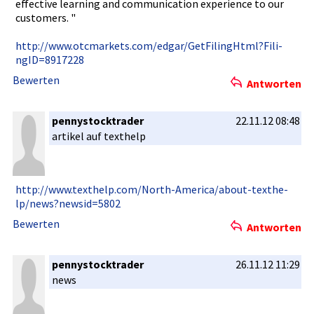
effective learning and communicat­ion experience­ to our
customers.­ "
http://www­.otcmarket­s.com/edga­r/GetFilin­gHtml?Fili­
ngID=89172­28
Bewerten
Antworten
pennystocktrader
22.11.12 08:48
artikel auf texthelp
http://www­.texthelp.­com/North-­America/ab­out-texthe­
lp/news?ne­wsid=5802
Bewerten
Antworten
pennystocktrader
26.11.12 11:29
news