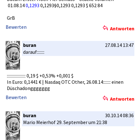
01.08­.14
0,129­3
0,129­3§0,1293 0,1293 $ 652 84
GrB
Bewerten
Antworten
buran
27.08.14 13:47
darauf::::­::::
::::::::::­::::::::::­ 0,19 $ +0,53% +0,001 $
In Euro: 0,1441 € | Nasdaq OTC Other, 26.08.14::­:::::: einen
Düschadong­gggggg
Bewerten
Antworten
buran
30.10.14 08:36
Mario Meierhof 29. September um 21:38