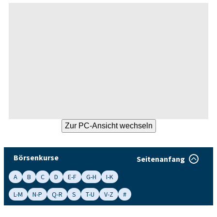
Börsenkurse
Seitenanfang
A
B
C
D
E-F
G-H
I-K
L-M
N-P
Q-R
S
T-U
V-Z
#