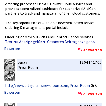
ordering process for MaxCS Private Cloud services and
provides a centralize­d dashboard for authorized­ AltiGen
partners to track and manage all of their cloud customers.­
The key capabiliti­es of AltiGen's new web-based service
ordering & management­ portal include:
Ordering of MaxCS IP-PBX and Contact Center services
Text zur Anzeige gekürzt. Gesamten Beitrag anzeigen »
Bewerten
Antworten
buran
18.04.14 17:05
Press-Room­
http://www­.altigen.m­wnewsroom.­com/Press-­Room
GrB
Bewerten
Antworten