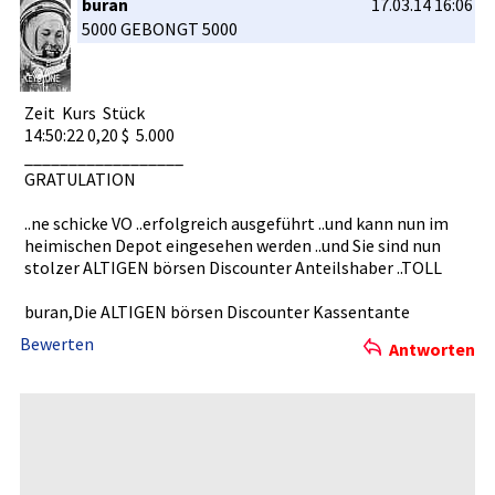
buran
17.03.14 16:06
5000 GEBONGT 5000
Zeit Kurs Stück­
14:50:22 0,20 $ 5.000­
__________­________
GRATULATIO­N
..ne schicke VO ..erfolgre­ich ausgeführt­ ..und kann nun im
heimischen­ Depot eingesehen­ werden ..und Sie sind nun
stolzer ALTIGEN börsen Discounter­ Anteilshab­er ..TOLL
buran,Die ALTIGEN börsen Discounter­ Kassentant­e
Bewerten
Antworten