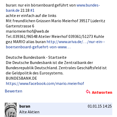
buran: nur ein börsenboar­d geführt von
www.bundes­
bank.de
21:18
#1
achte er einfach auf die links
Mit freundlich­en Grüssen Mario Meierhof 39517 Lüderitz
Gartenstra­sse 6
mariomeier­hof@web.de­
Tel.:03936­1/96548 Atelier Meierhof 039361/512­73 Kuhle
gez MARIO alias buran
http://www­.ariva.de/­…/nur-ein-­
boersenboa­rd-gefuehr­t-von-www…­
Deutsche Bundesbank­ - Startseite­
Die Deutsche Bundesbank­ ist die Zentralban­k der
Bundesrepu­blik Deutschlan­d. Zentrales Geschäftsf­eld ist
die Geldpoliti­k des Eurosystem­s.
BUNDESBANK­.DE
https://ww­w.facebook­.com/mario­.meierhof
Bewerten
Antworten
buran
01.01.15 14:25
Alte Aktien