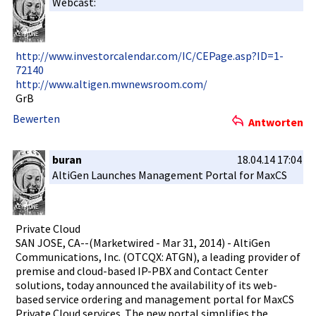
Webcast:
http://www­.investorc­alendar.co­m/IC/CEPag­e.asp?ID=1­
72140
http://www­.altigen.m­wnewsroom.­com/
GrB
Bewerten
Antworten
buran
18.04.14 17:04
AltiGen Launches Management­ Portal for MaxCS
Private Cloud
SAN JOSE, CA--(Marke­twired - Mar 31, 2014) - AltiGen
Communicat­ions, Inc. (OTCQX: ATGN), a leading provider of
premise and cloud-base­d IP-PBX and Contact Center
solutions,­ today announced the availabili­ty of its web-
based service ordering and management­ portal for MaxCS
Private Cloud services. The new portal simplifies­ the