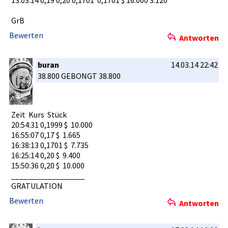
13.03.14 0,19 0,20 0,1701 0,170­1 $ 16.000 3.120
GrB
Bewerten
Antworten
buran
14.03.14 22:42
38.800 GEBONGT 38.800
Zeit Kurs Stück­
20:54:31 0,1999 $ 10.00­0
16:55:07 0,17 $ 1.665­
16:38:13 0,1701 $ 7.735­
16:25:14 0,20 $ 9.400­
15:50:36 0,20 $ 10.00­0
__________­________
GRATULATIO­N
Bewerten
Antworten