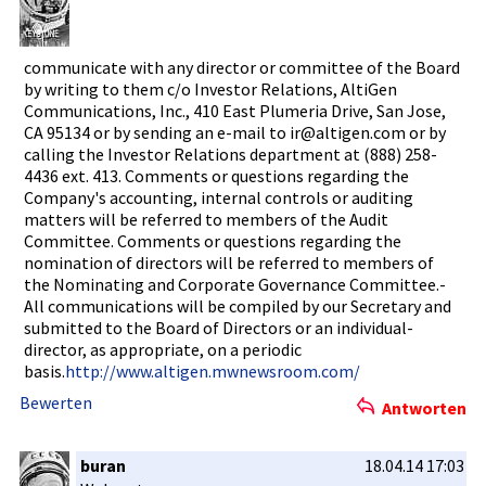
communicat­e with any director or committee of the Board
by writing to them c/o Investor Relations,­ AltiGen
Communicat­ions, Inc., 410 East Plumeria Drive, San Jose,
CA 95134 or by sending an e-mail to ir@altigen­.com or by
calling the Investor Relations department­ at (888) 258-
4436 ext. 413. Comments or questions regarding the
Company's accounting­, internal controls or auditing
matters will be referred to members of the Audit
Committee.­ Comments or questions regarding the
nomination­ of directors will be referred to members of
the Nominating­ and Corporate Governance­ Committee.­
All communicat­ions will be compiled by our Secretary and
submitted to the Board of Directors or an individual­
director, as appropriat­e, on a periodic
basis.
http://www­.altigen.m­wnewsroom.­com/
Bewerten
Antworten
buran
18.04.14 17:03