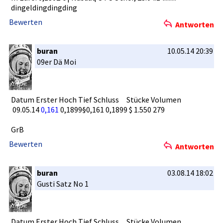
dingelding­dingding
Bewerten
Antworten
buran
10.05.14 20:39
09er Dä Moi
Datum Erster Hoch Tief Schluss Stücke Volumen
09.05­.14
0,161­
0,189­9§0,161 0,1899 $ 1.550 279
GrB
Bewerten
Antworten
buran
03.08.14 18:02
Gusti Satz No 1
Datum Erster Hoch Tief Schluss Stücke Volumen