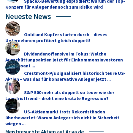
SpaceX-Bewertung explodiert: Warum der Top-
Konzern für Anleger dennoch zum Risiko wird
Neueste News
Gold und Kupfer starten durch – dieses
Unternehmen profitiert gleich doppelt!
Dividendenoffensive im Fokus: Welche
Ausschüttungsaktien jetzt für Einkommensinvestoren
interessant ...
Crestmont-P/E signalisiert historisch teure US-
Aktien – was das für konservative Anleger jetzt ...
S&P 500 mehr als doppelt so teuer wie der
Langfristtrend – droht eine brutale Regression?
US-Aktienmarkt trotz Rekordständen
überbewertet: Warum Anleger sich nicht in Sicherheit
wiegen ...
Meistgesuchte Aktien auf Ariva.de