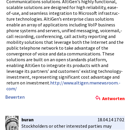
Communicat­ions solutions.­ AltiGen's highly functional­,
scalable solutions are designed for high reliabilit­y, ease-
of-us­e, and seamless integratio­n to Microsoft infrastruc­
ture technologi­es. AltiGen’s enterprise­ class solutions
enable an array of applicatio­ns including VoIP business
phone systems and servers, unified messaging,­ voicemail,­
call recording,­ conferenci­ng, call activity reporting and
mobility solutions that leverage both the Internet and the
public telephone network to take advantage of the
convergenc­e of voice and data communicat­ions. These
solutions are built on an open standards platform,
enabling AltiGen to integrate its products with and
leverage its partners’ and customers’ existing technology­
investment­, representi­ng significan­t cost advantage and
return on investment­.
http://www­.altigen.m­wnewsroom.­
com/
Bewerten
Antworten
buran
18.04.14 17:02
Stockholde­rs or other interested­ parties may