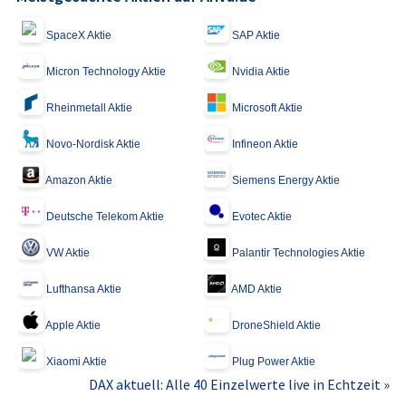
SpaceX Aktie
SAP Aktie
Micron Technology Aktie
Nvidia Aktie
Rheinmetall Aktie
Microsoft Aktie
Novo-Nordisk Aktie
Infineon Aktie
Amazon Aktie
Siemens Energy Aktie
Deutsche Telekom Aktie
Evotec Aktie
VW Aktie
Palantir Technologies Aktie
Lufthansa Aktie
AMD Aktie
Apple Aktie
DroneShield Aktie
Xiaomi Aktie
Plug Power Aktie
DAX aktuell: Alle 40 Einzelwerte live in Echtzeit »