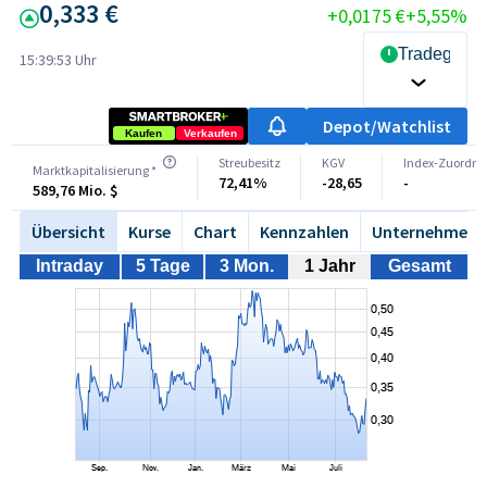
0,333 €
+0,0175 €
+5,55%
Tradegate 
15:39:53 Uhr
Depot/Watchlist
Kaufen
Verkaufen
Streubesitz
KGV
Index-Zuordn
Marktkapitalisierung *
72,41%
-28,65
-
589,76 Mio. $
Übersicht
Kurse
Chart
Kennzahlen
Unternehmen
Intraday
5 Tage
3 Mon.
1 Jahr
Gesamt