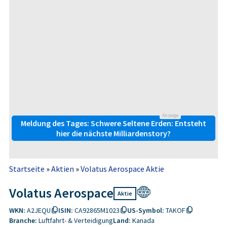
Anzeige
Meldung des Tages: Schwere Seltene Erden: Entsteht
hier die nächste Milliardenstory?
Startseite
»
Aktien
»
Volatus Aerospace Aktie
Volatus Aerospace
Aktie
WKN:
A2JEQU
ISIN:
CA92865M1023
US-Symbol:
TAKOF
Branche:
Luftfahrt- & Verteidigung
Land:
Kanada