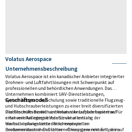
Volatus Aerospace
Unternehmensbeschreibung
Volatus Aerospace ist ein kanadischer Anbieter integrierter
Drohnen- und Luftfahrtlösungen mit Schwerpunkt auf
professionellen und behördlichen Anwendungen. Das
Unternehmen kombiniert UAV-Dienstleistungen,
Geschäftsmodell
Systemintegration, Schulung sowie traditionelle Flugzeug-
und Hubschrauberleistungen zu einer breit diversifizierten
Plattform im Bereich unbemannter Luftfahrtsysteme. Für
Das Geschäftsmodell von Volatus Aerospace basiert auf
erfahrene Anleger ist Volatus vor allem als
einer vertikal integrierten Struktur entlang der
wachstumsorientierter Nischenplayer im
Wertschöpfungskette der kommerziellen
nordamerikanischen Drohnen-Ökosystem relevant, der auf
Drohnenindustrie. Das Unternehmen generiert Erlöse im