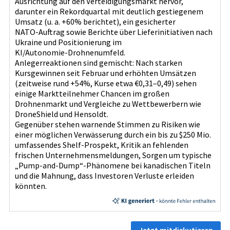
Ausrichtung auf den Verteidigungsmarkt hervor,
darunter ein Rekordquartal mit deutlich gestiegenem
Umsatz (u. a. +60% berichtet), ein gesicherter
NATO‑Auftrag sowie Berichte über Lieferinitiativen nach
Ukraine und Positionierung im
KI/Autonomie‑Drohnenumfeld.
Anlegerreaktionen sind gemischt: Nach starken
Kursgewinnen seit Februar und erhöhten Umsätzen
(zeitweise rund +54%, Kurse etwa €0,31–0,49) sehen
einige Marktteilnehmer Chancen im großen
Drohnenmarkt und Vergleiche zu Wettbewerbern wie
DroneShield und Hensoldt.
Gegenüber stehen warnende Stimmen zu Risiken wie
einer möglichen Verwässerung durch ein bis zu $250 Mio.
umfassendes Shelf‑Prospekt, Kritik an fehlenden
frischen Unternehmensmeldungen, Sorgen um typische
„Pump‑and‑Dump“-Phänomene bei kanadischen Titeln
und die Mahnung, dass Investoren Verluste erleiden
könnten.
Jetzt mitdiskutieren