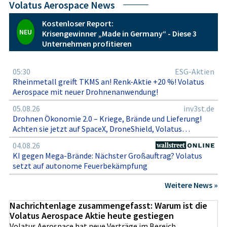
Volatus Aerospace News
Strukturen und der operativen Resilienz von Volatus
Aerospace, ohne aus diesen Überlegungen eine pauschale
Kostenloser Report:
Anlageempfehlung abzuleiten.
NEU
Krisengewinner „Made in Germany“ - Diese 3
Unternehmen profitieren
05:30
ESG-Aktien
Rheinmetall greift TKMS an! Renk-Aktie +20 %! Volatus
Aerospace mit neuer Drohnenanwendung!
05.08.26
inv3st.de
Drohnen Ökonomie 2.0 – Kriege, Brände und Lieferung!
Achten sie jetzt auf SpaceX, DroneShield, Volatus
Aerospace und Lufthansa!
04.08.26
KI gegen Mega-Brände: Nächster Großauftrag? Volatus
setzt auf autonome Feuerbekämpfung
Weitere News »
Nachrichtenlage zusammengefasst: Warum ist die
Volatus Aerospace Aktie heute gestiegen
Volatus Aerospace hat neue Verträge im Bereich