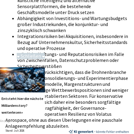
künstliche Intelligenz und alternative
Sensorplattformen, die bestehende
Geschäftsmodelle unter Druck setzen
Abhängigkeit von Investitions- und Wartungsbudgets
großer Industriekunden, die konjunktur- und
zinszyklisch schwanken
Integrationsrisiken bei Akquisitionen, insbesondere in
Bezug auf Unternehmenskultur, Sicherheitsstandards
und operative Prozesse
mögliche Haftungs- und Reputationsrisiken im Falle
Schließen
von Zwischenfällen, Datenschutzproblemen oder
Schwere Seltene Erden
Sicherheitsverstößen
Zusätzlich ist zu berücksichtigen, dass die Drohnenbranche
sich noch in einer Konsolidierungs- und Experimentierphase
befindet. Geschäftsmodelle, Margenstrukturen und
langfristig tragfähige Wettbewerbspositionen sind weniger
berechenbar als in etablierten Sektoren. Für konservative
Entsteht hier die nächste
Anleger empfiehlt sich daher eine besonders sorgfältige
Milliardenstory?
Prüfung der Risikotragfähigkeit, der Governance-
weiterlesen»
Strukturen und der operativen Resilienz von Volatus
Aerospace, ohne aus diesen Überlegungen eine pauschale
Anzeige
Anlageempfehlung abzuleiten.
Stand: Juli 2026